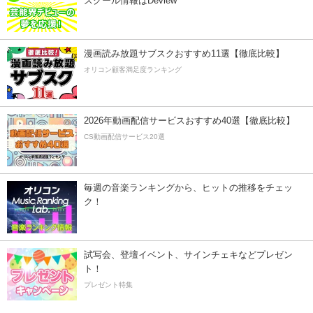
スクール情報はDeview
漫画読み放題サブスクおすすめ11選【徹底比較】
オリコン顧客満足度ランキング
2026年動画配信サービスおすすめ40選【徹底比較】
CS動画配信サービス20選
毎週の音楽ランキングから、ヒットの推移をチェッ
ク！
試写会、登壇イベント、サインチェキなどプレゼン
ト！
プレゼント特集