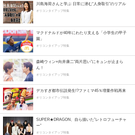
川島海荷さんと学ぶ 日常に潜む“人身取引”のリアル
オリコンタイアップ特集
マクドナルドが40年にわたり支える「小学生の甲子
園」
オリコンタイアップ特集
森崎ウィン×向井康二“両片思い”にキュンが止まら
ん！
オリコンタイアップ特集
デカすぎ都市伝説発生!?ファミマ45％増量作戦再来
オリコンタイアップ特集
SUPER★DRAGON、自ら描いた”レトロフューチャ
ー”
オリコンタイアップ特集