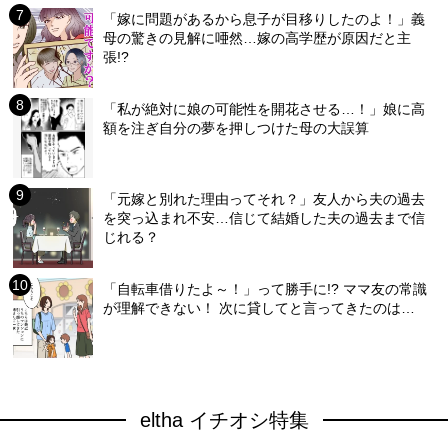
「嫁に問題があるから息子が目移りしたのよ！」義
母の驚きの見解に唖然…嫁の高学歴が原因だと主
張!?
「私が絶対に娘の可能性を開花させる…！」娘に高
額を注ぎ自分の夢を押しつけた母の大誤算
「元嫁と別れた理由ってそれ？」友人から夫の過去
を突っ込まれ不安…信じて結婚した夫の過去まで信
じれる？
「自転車借りたよ～！」って勝手に!? ママ友の常識
が理解できない！ 次に貸してと言ってきたのは…
eltha イチオシ特集