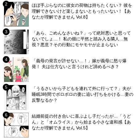
ほぼ手ぶらなのに彼女の荷物は持ちたくない？ 彼を
理解できないけど楽しまないともったいない！【あ
なたが理解できません Vol.8】
「あら、ごめんなさいね？」って絶対悪いと思って
ないでしょ…！ 私の畑に平然と踏み入る隣人…無
視？悪意？その行動にモヤモヤが止まらない
「義母の発言が許せない…！」嫁が義母に怒り爆
発！ 夫は仕方ないと言うけれど諦めるべき？
「うるさいから子どもを連れて外に行って？」夫が
睡眠3時間でボロボロの妻に追い打ちをかける…妻の
反撃なるか？
結婚前提の付き合いに喜ぶよし子だったが…「うど
ん」と「オムライス」から始まる小さな違和感【あ
なたが理解できません Vol.5】