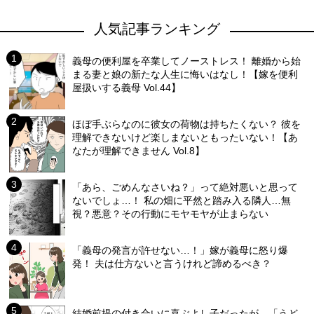
人気記事ランキング
義母の便利屋を卒業してノーストレス！ 離婚から始
まる妻と娘の新たな人生に悔いはなし！【嫁を便利
屋扱いする義母 Vol.44】
ほぼ手ぶらなのに彼女の荷物は持ちたくない？ 彼を
理解できないけど楽しまないともったいない！【あ
なたが理解できません Vol.8】
「あら、ごめんなさいね？」って絶対悪いと思って
ないでしょ…！ 私の畑に平然と踏み入る隣人…無
視？悪意？その行動にモヤモヤが止まらない
「義母の発言が許せない…！」嫁が義母に怒り爆
発！ 夫は仕方ないと言うけれど諦めるべき？
結婚前提の付き合いに喜ぶよし子だったが…「うど