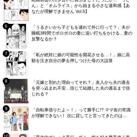
ん」と「オムライス」から始まる小さな違和感【あ
なたが理解できません Vol.5】
「うるさいから子どもを連れて外に行って？」夫が
睡眠3時間でボロボロの妻に追い打ちをかける…妻の
反撃なるか？
「私が絶対に娘の可能性を開花させる…！」娘に高
額を注ぎ自分の夢を押しつけた母の大誤算
「元嫁と別れた理由ってそれ？」友人から夫の過去
を突っ込まれ不安…信じて結婚した夫の過去まで信
じれる？
「自転車借りたよ～！」って勝手に!? ママ友の常識
が理解できない！ 次に貸してと言ってきたのは…