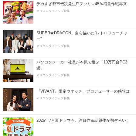
デカすぎ都市伝説発生!?ファミマ45％増量作戦再来
オリコンタイアップ特集
SUPER★DRAGON、自ら描いた”レトロフューチャ
ー”
オリコンタイアップ特集
パソコンメーカー社員が本気で選ぶ「10万円台PC3
選」
オリコンタイアップ特集
『VIVANT』限定ウオッチ、プロデューサーの感想は
オリコンタイアップ特集
2026年7月夏ドラマも、注目作＆話題作が勢ぞろい！