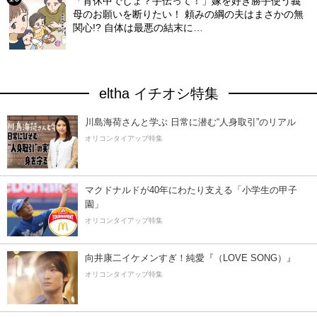
「育休中でしょ？手伝って！」嫁を好き勝手使う義
母のお願いを断りたい！ 頼みの綱の夫はまさかの無
関心!? 自体は最悪の結末に…
eltha イチオシ特集
川島海荷さんと学ぶ 日常に潜む“人身取引”のリアル
オリコンタイアップ特集
マクドナルドが40年にわたり支える「小学生の甲子
園」
オリコンタイアップ特集
向井康二イケメンすぎ！純愛『（LOVE SONG）』
オリコンタイアップ特集