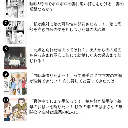
睡眠3時間でボロボロの妻に追い打ちをかける…妻の
反撃なるか？
「私が絶対に娘の可能性を開花させる…！」娘に高
額を注ぎ自分の夢を押しつけた母の大誤算
「元嫁と別れた理由ってそれ？」友人から夫の過去
を突っ込まれ不安…信じて結婚した夫の過去まで信
じれる？
「自転車借りたよ～！」って勝手に!? ママ友の常識
が理解できない！ 次に貸してと言ってきたのは…
「育休中でしょ？手伝って！」嫁を好き勝手使う義
母のお願いを断りたい！ 頼みの綱の夫はまさかの無
関心!? 自体は最悪の結末に…