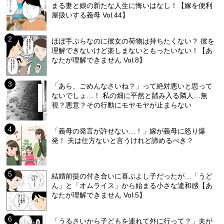
まる妻と娘の新たな人生に悔いはなし！【嫁を便利
屋扱いする義母 Vol.44】
ほぼ手ぶらなのに彼女の荷物は持ちたくない？ 彼を
理解できないけど楽しまないともったいない！【あ
なたが理解できません Vol.8】
「あら、ごめんなさいね？」って絶対悪いと思って
ないでしょ…！ 私の畑に平然と踏み入る隣人…無
視？悪意？その行動にモヤモヤが止まらない
「義母の発言が許せない…！」嫁が義母に怒り爆
発！ 夫は仕方ないと言うけれど諦めるべき？
結婚前提の付き合いに喜ぶよし子だったが…「うど
ん」と「オムライス」から始まる小さな違和感【あ
なたが理解できません Vol.5】
「うるさいから子どもを連れて外に行って？」夫が