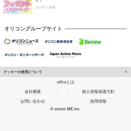
ト！
プレゼント特集
オリコングループサイト
クッキーの使用について
このサイトでは Cookie を使用して、ユーザーに合わせたコンテンツや広告の
elthaとは
表示、ソーシャル メディア機能の提供、広告の表示回数やクリック数の測定を
会社概要
個人情報保護方針
行っています。
また、ユーザーによるサイトの利用状況についても情報を収集し、ソーシャル
お問い合わせ
採用情報
メディアや広告配信、データ解析の各パートナーに提供しています。
各パートナーは、この情報とユーザーが各パートナーに提供した他の情報や、
© oricon ME inc.
ユーザーが各パートナーのサービスを使用したときに収集した他の情報を組み
合わせて使用することがあります。