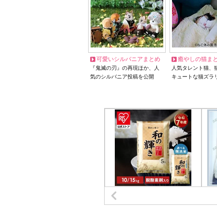
可愛いシルバニアまとめ
癒やしの猫ま
『鬼滅の刃』の再現ほか、人
人気タレント猫、
気のシルバニア投稿を公開
キュートな猫ズラ