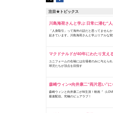
注目★トピックス
川島海荷さんと学ぶ 日常に潜む“人
「人身取引」って海外の話だと思ってませんか
起きています。川島海荷さんと学ぶリアルな実
マクドナルドが40年にわたり支え
ユニフォームの右袖には出場者のみに与えられ
球児たちが頂点を目指す
森崎ウィン×向井康二“両片思い”
森崎ウィンと向井康二がW主演！映画『（LOVE S
最速配信。究極のピュアラブ！