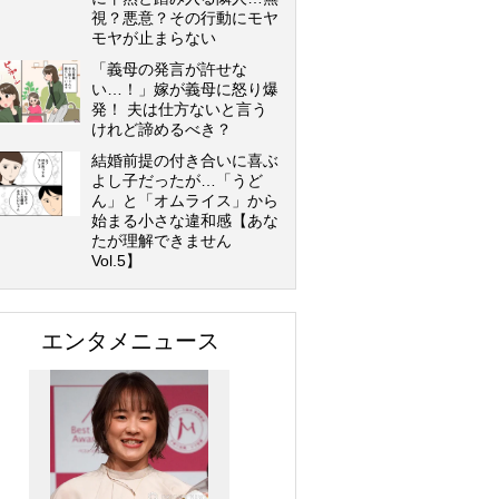
視？悪意？その行動にモヤ
モヤが止まらない
「義母の発言が許せな
い…！」嫁が義母に怒り爆
発！ 夫は仕方ないと言う
けれど諦めるべき？
結婚前提の付き合いに喜ぶ
よし子だったが…「うど
ん」と「オムライス」から
始まる小さな違和感【あな
たが理解できません
Vol.5】
エンタメニュース