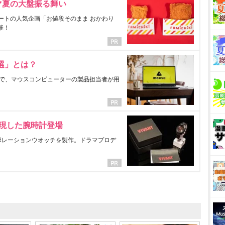
マ夏の大盤振る舞い
ートの人気企画「お値段そのまま おかわり
催！
選」とは？
で、マウスコンピューターの製品担当者が用
表現した腕時計登場
ラボレーションウオッチを製作。ドラマプロデ