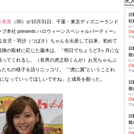
求
日
社
本美貴
（30）が10月31日、千葉・東京ディズニーランド
株
本社 presents ハロウィーンスペシャルパーティー』
日給
アル
なる女児・羽沙（つばさ）ちゃんを出産して以来、初めて
日
道陣の取材に応じた藤本は、「明日でちょうど3ヶ月にな
祝
眠ってくれるし、（長男の虎之助くんが）お兄ちゃんぶ
株
日給
たちの様子を語りニッコリ。「“虎に翼”ということわ
アル
敵になっていってほしいですね」と成長を願った。
日
祝
株
日給
アル
日
祝
株
日給