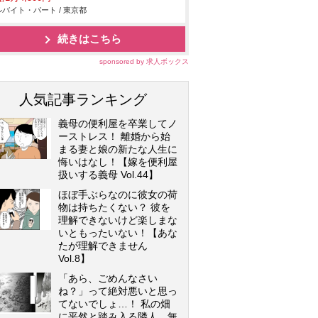
バイト・パート / 東京都
続きはこちら
sponsored by 求人ボックス
人気記事ランキング
義母の便利屋を卒業してノ
ーストレス！ 離婚から始
まる妻と娘の新たな人生に
悔いはなし！【嫁を便利屋
扱いする義母 Vol.44】
ほぼ手ぶらなのに彼女の荷
物は持ちたくない？ 彼を
理解できないけど楽しまな
いともったいない！【あな
たが理解できません
Vol.8】
「あら、ごめんなさい
ね？」って絶対悪いと思っ
てないでしょ…！ 私の畑
に平然と踏み入る隣人…無