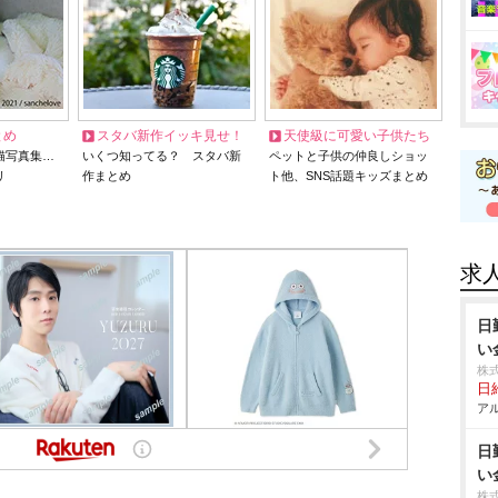
とめ
スタバ新作イッキ見せ！
天使級に可愛い子供たち
猫写真集…
いくつ知ってる？ スタバ新
ペットと子供の仲良しショッ
リ
作まとめ
ト他、SNS話題キッズまとめ
求
日
い
株
日給
アル
日
い
株