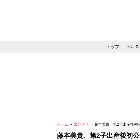
トップ
ヘルス
メイク・コスメ・スキ
ホーム
＞
エンタメ
＞ 藤本美貴、第2子出産後初
藤本美貴、第2子出産後初