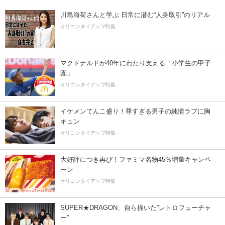
川島海荷さんと学ぶ 日常に潜む“人身取引”のリアル
オリコンタイアップ特集
マクドナルドが40年にわたり支える「小学生の甲子
園」
オリコンタイアップ特集
イケメンてんこ盛り！尊すぎる男子の純情ラブに胸
キュン
オリコンタイアップ特集
大好評につき再び！ファミマ名物45％増量キャンペ
ーン
オリコンタイアップ特集
SUPER★DRAGON、自ら描いた”レトロフューチャ
ー”