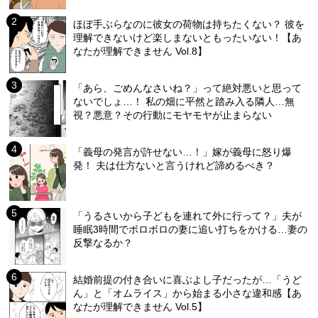
ほぼ手ぶらなのに彼女の荷物は持ちたくない？ 彼を
理解できないけど楽しまないともったいない！【あ
なたが理解できません Vol.8】
「あら、ごめんなさいね？」って絶対悪いと思って
ないでしょ…！ 私の畑に平然と踏み入る隣人…無
視？悪意？その行動にモヤモヤが止まらない
「義母の発言が許せない…！」嫁が義母に怒り爆
発！ 夫は仕方ないと言うけれど諦めるべき？
「うるさいから子どもを連れて外に行って？」夫が
睡眠3時間でボロボロの妻に追い打ちをかける…妻の
反撃なるか？
結婚前提の付き合いに喜ぶよし子だったが…「うど
ん」と「オムライス」から始まる小さな違和感【あ
なたが理解できません Vol.5】