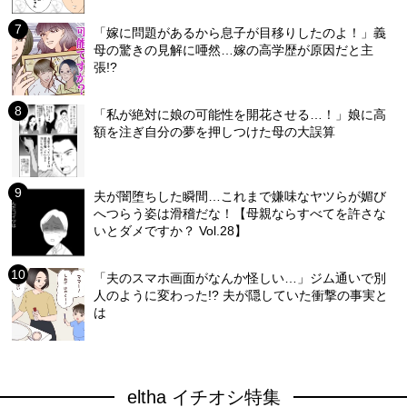
「嫁に問題があるから息子が目移りしたのよ！」義
母の驚きの見解に唖然…嫁の高学歴が原因だと主
張!?
「私が絶対に娘の可能性を開花させる…！」娘に高
額を注ぎ自分の夢を押しつけた母の大誤算
夫が闇堕ちした瞬間…これまで嫌味なヤツらが媚び
へつらう姿は滑稽だな！【母親ならすべてを許さな
いとダメですか？ Vol.28】
「夫のスマホ画面がなんか怪しい…」ジム通いで別
人のように変わった!? 夫が隠していた衝撃の事実と
は
eltha イチオシ特集