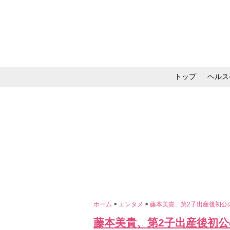
トップ
ヘルス
メイク・コスメ・スキ
ホーム
>
エンタメ
>
藤本美貴、第2子出産後初公
藤本美貴、第2子出産後初