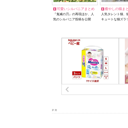
可愛いシルバニアまとめ
癒やしの猫ま
『鬼滅の刃』の再現ほか、人
人気タレント猫、
気のシルバニア投稿を公開
キュートな猫ズラ
P R