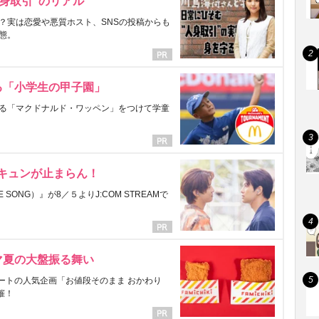
身取引”のリアル
？実は恋愛や悪質ホスト、SNSの投稿からも
態。
る「小学生の甲子園」
る「マクドナルド・ワッペン」をつけて学童
にキュンが止まらん！
ONG）』が8／５よりJ:COM STREAMで
マ夏の大盤振る舞い
ートの人気企画「お値段そのまま おかわり
催！