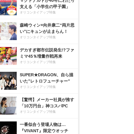
マクドナルドが40年にわたり
支える「小学生の甲子園」
オリコンタイアップ特集
森崎ウィン×向井康二“両片思
い”にキュンが止まらん！
オリコンタイアップ特集
デカすぎ都市伝説発生!?ファ
ミマ45％増量作戦再来
オリコンタイアップ特集
SUPER★DRAGON、自ら描
いた”レトロフューチャー”
オリコンタイアップ特集
【驚愕】メーカー社員が推す
「10万円台」神コスパPC
オリコンタイアップ特集
一番似合う登場人物は…
『VIVANT』限定ウオッチ