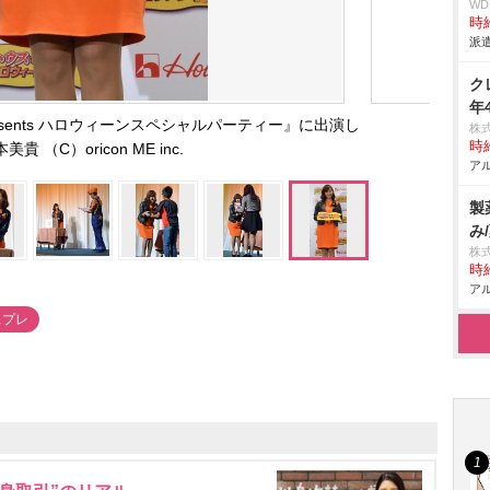
W
時給
派遣
ク
年
sents ハロウィーンスペシャルパーティー』に出演し
株
時給
美貴 （C）oricon ME inc.
アル
製
み
株
時給
アル
スプレ