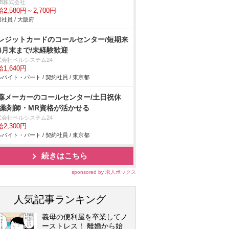
DB株式会社
2,580円～2,700円
社員 / 大阪府
レジットカードのコールセンター/短期来
4月末まで/未経験歓迎
式会社ベルシステム24
1,640円
バイト・パート / 契約社員 / 東京都
薬メーカーのコールセンター/土日祝休
/薬剤師・MR資格が活かせる
式会社ベルシステム24
2,300円
バイト・パート / 契約社員 / 東京都
続きはこちら
sponsored by 求人ボックス
人気記事ランキング
義母の便利屋を卒業してノ
ーストレス！ 離婚から始