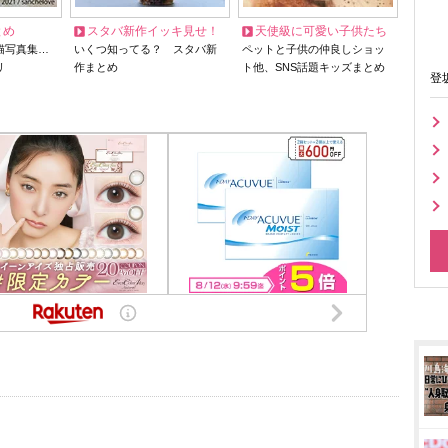
とめ
スタバ新作イッキ見せ！
天使級に可愛い子供たち
猫写真集…
いくつ知ってる？ スタバ新
ペットと子供の仲良しショッ
リ
作まとめ
ト他、SNS話題キッズまとめ
登