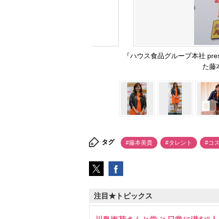
『ハウス食品グループ本社 pre
た藤本
タグ
#藤本美貴
#タレント
#コ
注目★トピックス