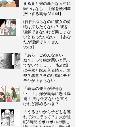
まる妻と娘の新たな人生に
悔いはなし！【嫁を便利屋
扱いする義母 Vol.44】
ほぼ手ぶらなのに彼女の荷
物は持ちたくない？ 彼を
理解できないけど楽しまな
いともったいない！【あな
たが理解できません
Vol.8】
「あら、ごめんなさい
ね？」って絶対悪いと思っ
てないでしょ…！ 私の畑
に平然と踏み入る隣人…無
視？悪意？その行動にモヤ
モヤが止まらない
「義母の発言が許せな
い…！」嫁が義母に怒り爆
発！ 夫は仕方ないと言う
けれど諦めるべき？
「うるさいから子どもを連
れて外に行って？」夫が睡
眠3時間でボロボロの妻に