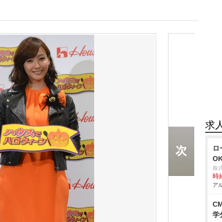
求
ロ
O
株
時給
アル
C
学