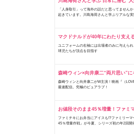
川島海荷さんと学ぶ 日常に潜む“人
「人身取引」って海外の話だと思ってませんか
起きています。川島海荷さんと学ぶリアルな実
マクドナルドが40年にわたり支え
ユニフォームの右袖には出場者のみに与えられ
球児たちが頂点を目指す
森崎ウィン×向井康二“両片思い”
森崎ウィンと向井康二がW主演！映画『（LOVE S
最速配信。究極のピュアラブ！
お値段そのまま45％増量！ファミ
ファミチキにお弁当にアイスも!?ファミリーマ
45％増量作戦」が今夏、シリーズ初の年2回開