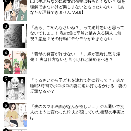
ほぼ手ぶらなのに彼女の荷物は持ちたくない？ 彼を
理解できないけど楽しまないともったいない！【あ
なたが理解できません Vol.8】
「あら、ごめんなさいね？」って絶対悪いと思って
ないでしょ…！ 私の畑に平然と踏み入る隣人…無
視？悪意？その行動にモヤモヤが止まらない
「義母の発言が許せない…！」嫁が義母に怒り爆
発！ 夫は仕方ないと言うけれど諦めるべき？
「うるさいから子どもを連れて外に行って？」夫が
睡眠3時間でボロボロの妻に追い打ちをかける…妻の
反撃なるか？
「夫のスマホ画面がなんか怪しい…」ジム通いで別
人のように変わった!? 夫が隠していた衝撃の事実と
は