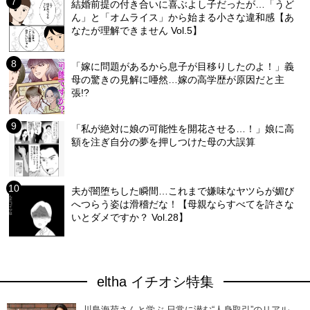
結婚前提の付き合いに喜ぶよし子だったが…「うど
ん」と「オムライス」から始まる小さな違和感【あ
なたが理解できません Vol.5】
「嫁に問題があるから息子が目移りしたのよ！」義
母の驚きの見解に唖然…嫁の高学歴が原因だと主
張!?
「私が絶対に娘の可能性を開花させる…！」娘に高
額を注ぎ自分の夢を押しつけた母の大誤算
夫が闇堕ちした瞬間…これまで嫌味なヤツらが媚び
へつらう姿は滑稽だな！【母親ならすべてを許さな
いとダメですか？ Vol.28】
eltha イチオシ特集
川島海荷さんと学ぶ 日常に潜む“人身取引”のリアル