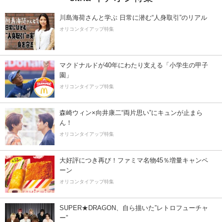
川島海荷さんと学ぶ 日常に潜む“人身取引”のリアル
オリコンタイアップ特集
マクドナルドが40年にわたり支える「小学生の甲子
園」
オリコンタイアップ特集
森崎ウィン×向井康二“両片思い”にキュンが止まら
ん！
オリコンタイアップ特集
大好評につき再び！ファミマ名物45％増量キャンペ
ーン
オリコンタイアップ特集
SUPER★DRAGON、自ら描いた”レトロフューチャ
ー”