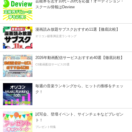
芸能界を志す10代～20代を応援！オーディション・
スクール情報はDeview
漫画読み放題サブスクおすすめ11選【徹底比較】
オリコン顧客満足度ランキング
2026年動画配信サービスおすすめ40選【徹底比較】
CS動画配信サービス20選
毎週の音楽ランキングから、ヒットの推移をチェッ
ク！
試写会、登壇イベント、サインチェキなどプレゼン
ト！
プレゼント特集