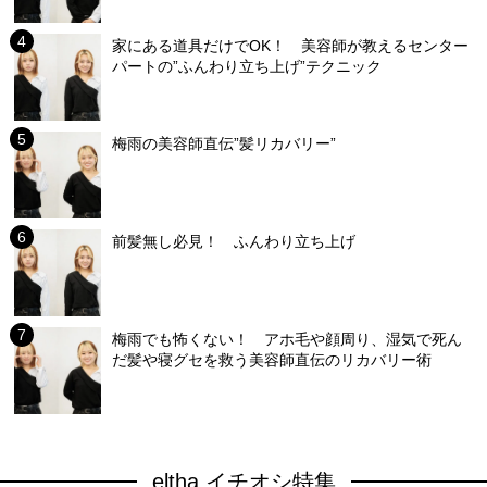
家にある道具だけでOK！ 美容師が教えるセンター
パートの”ふんわり立ち上げ”テクニック
梅雨の美容師直伝”髪リカバリー”
前髪無し必見！ ふんわり立ち上げ
梅雨でも怖くない！ アホ毛や顔周り、湿気で死ん
だ髪や寝グセを救う美容師直伝のリカバリー術
eltha イチオシ特集