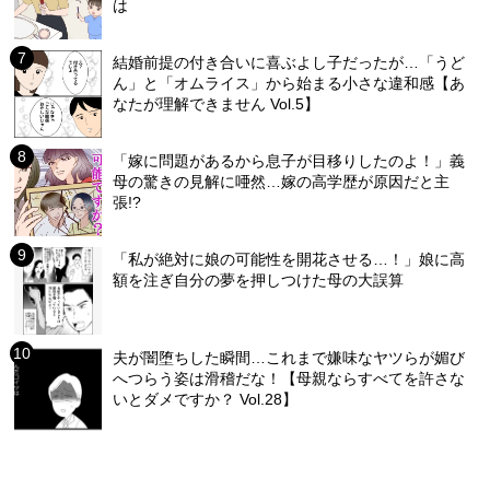
は
結婚前提の付き合いに喜ぶよし子だったが…「うど
ん」と「オムライス」から始まる小さな違和感【あ
なたが理解できません Vol.5】
「嫁に問題があるから息子が目移りしたのよ！」義
母の驚きの見解に唖然…嫁の高学歴が原因だと主
張!?
「私が絶対に娘の可能性を開花させる…！」娘に高
額を注ぎ自分の夢を押しつけた母の大誤算
夫が闇堕ちした瞬間…これまで嫌味なヤツらが媚び
へつらう姿は滑稽だな！【母親ならすべてを許さな
いとダメですか？ Vol.28】