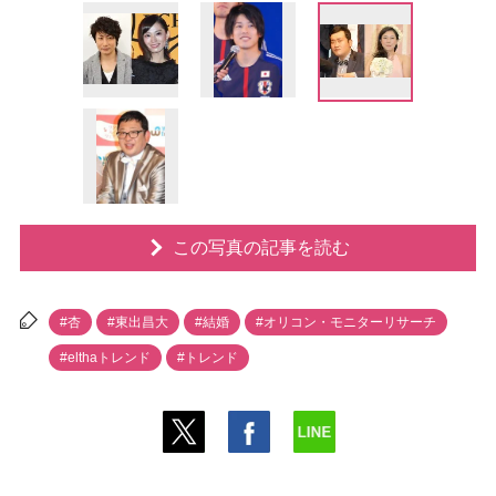
この写真の記事を読む
#杏
#東出昌大
#結婚
#オリコン・モニターリサーチ
#elthaトレンド
#トレンド