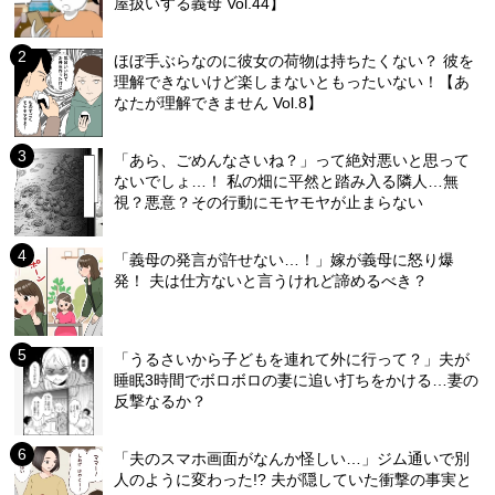
屋扱いする義母 Vol.44】
ほぼ手ぶらなのに彼女の荷物は持ちたくない？ 彼を
理解できないけど楽しまないともったいない！【あ
なたが理解できません Vol.8】
「あら、ごめんなさいね？」って絶対悪いと思って
ないでしょ…！ 私の畑に平然と踏み入る隣人…無
視？悪意？その行動にモヤモヤが止まらない
「義母の発言が許せない…！」嫁が義母に怒り爆
発！ 夫は仕方ないと言うけれど諦めるべき？
「うるさいから子どもを連れて外に行って？」夫が
睡眠3時間でボロボロの妻に追い打ちをかける…妻の
反撃なるか？
「夫のスマホ画面がなんか怪しい…」ジム通いで別
人のように変わった!? 夫が隠していた衝撃の事実と