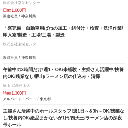
株式会社京栄センター
日給1,600円
派遣社員 / 神奈川県
「寮完備」自動車用ばねの加工・組付け・検査・洗浄作業/
即入寮/製造・工場/工場・製造
株式会社京栄センター
派遣社員 / 神奈川県
午前中の3時間だけ!週1～OK/未経験・主婦さん活躍中/扶養
内OK/残業なし/豚山/ラーメン店の仕込み・清掃
豚山 武蔵村山店
時給1,300円
アルバイト・パート / 東京都
主婦さん活躍中のホールスタッフ!週1日～&3h～OK/残業な
し/扶養内OK/絶品まかないが1円/四天王/ラーメン店の深夜
帯ホール