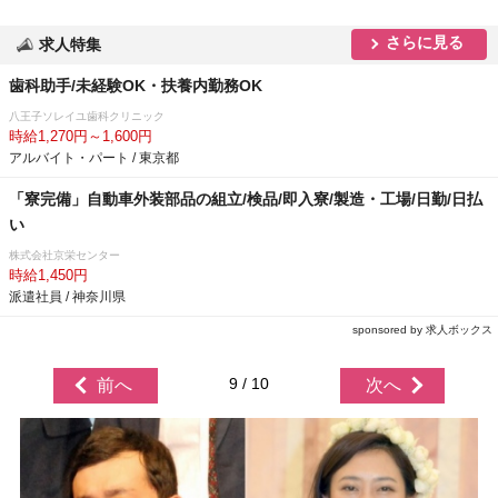
さらに見る
求人特集
歯科助手/未経験OK・扶養内勤務OK
八王子ソレイユ歯科クリニック
時給1,270円～1,600円
アルバイト・パート / 東京都
「寮完備」自動車外装部品の組立/検品/即入寮/製造・工場/日勤/日払
い
株式会社京栄センター
時給1,450円
派遣社員 / 神奈川県
sponsored by 求人ボックス
9 / 10
前へ
次へ