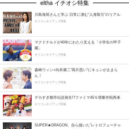
eltha イチオシ特集
川島海荷さんと学ぶ 日常に潜む“人身取引”のリアル
オリコンタイアップ特集
マクドナルドが40年にわたり支える「小学生の甲子
園」
オリコンタイアップ特集
森崎ウィン×向井康二“両片思い”にキュンが止まら
ん！
オリコンタイアップ特集
デカすぎ都市伝説発生!?ファミマ45％増量作戦再来
オリコンタイアップ特集
SUPER★DRAGON、自ら描いた”レトロフューチャ