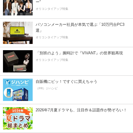
ー”
オリコンタイアップ特集
パソコンメーカー社員が本気で選ぶ「10万円台PC3
選」
オリコンタイアップ特集
「別班のよう」腕時計で『VIVANT』の世界観再現
オリコンタイアップ特集
自販機にピッ！ですぐに買えちゃう
（PR）ジハンピ
2026年7月夏ドラマも、注目作＆話題作が勢ぞろい！