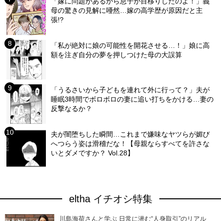
「嫁に問題があるから息子が目移りしたのよ！」義
母の驚きの見解に唖然…嫁の高学歴が原因だと主
張!?
「私が絶対に娘の可能性を開花させる…！」娘に高
額を注ぎ自分の夢を押しつけた母の大誤算
「うるさいから子どもを連れて外に行って？」夫が
睡眠3時間でボロボロの妻に追い打ちをかける…妻の
反撃なるか？
夫が闇堕ちした瞬間…これまで嫌味なヤツらが媚び
へつらう姿は滑稽だな！【母親ならすべてを許さな
いとダメですか？ Vol.28】
eltha イチオシ特集
川島海荷さんと学ぶ 日常に潜む“人身取引”のリアル