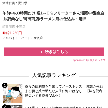
派遣社員 / 愛知県
午前中の3時間だけ!週1～OK/フリーターさん活躍中/髪色自
由/残業なし/町田商店/ラーメン店の仕込み・清掃
町田商店 十三店
時給1,250円
アルバイト・パート / 大阪府
続きはこちら
sponsored by 求人ボックス
人気記事ランキング
義母の便利屋を卒業してノーストレス！ 離婚から始
まる妻と娘の新たな人生に悔いはなし！【嫁を便利
屋扱いする義母 Vol.44】
ほぼ手ぶらなのに彼女の荷物は持ちたくない？ 彼を