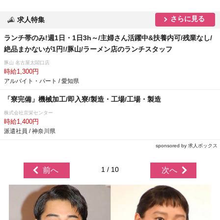
さらに見る
求人特集
ランチ帯のみ!週1日・1日3h～/主婦さん活躍中&扶養内可/残業なし/
絶品まかないが1円!/豚山/ラーメン店のランチスタッフ
豚山 名古屋太閤口店
時給1,300円
アルバイト・パート / 愛知県
「寮完備」機械加工/即入寮/製造・工場/工場・製造
株式会社京栄センター
時給1,400円
派遣社員 / 神奈川県
sponsored by 求人ボックス
1 / 10
前へ
次へ