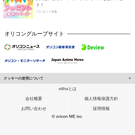
ト！
プレゼント特集
オリコングループサイト
クッキーの使用について
このサイトでは Cookie を使用して、ユーザーに合わせたコンテンツや広告の
elthaとは
表示、ソーシャル メディア機能の提供、広告の表示回数やクリック数の測定を
会社概要
個人情報保護方針
行っています。
また、ユーザーによるサイトの利用状況についても情報を収集し、ソーシャル
お問い合わせ
採用情報
メディアや広告配信、データ解析の各パートナーに提供しています。
各パートナーは、この情報とユーザーが各パートナーに提供した他の情報や、
© oricon ME inc.
ユーザーが各パートナーのサービスを使用したときに収集した他の情報を組み
合わせて使用することがあります。