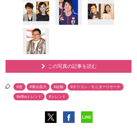
この写真の記事を読む
#杏
#東出昌大
#結婚
#オリコン・モニターリサーチ
#elthaトレンド
#トレンド