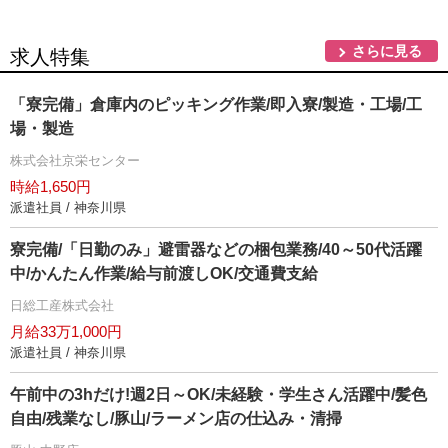
さらに見る
求人特集
「寮完備」倉庫内のピッキング作業/即入寮/製造・工場/工
場・製造
株式会社京栄センター
時給1,650円
派遣社員 / 神奈川県
寮完備/「日勤のみ」避雷器などの梱包業務/40～50代活躍
中/かんたん作業/給与前渡しOK/交通費支給
日総工産株式会社
月給33万1,000円
派遣社員 / 神奈川県
午前中の3hだけ!週2日～OK/未経験・学生さん活躍中/髪色
自由/残業なし/豚山/ラーメン店の仕込み・清掃