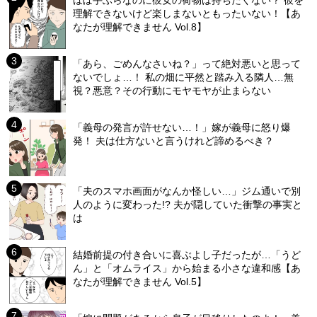
理解できないけど楽しまないともったいない！【あ
なたが理解できません Vol.8】
「あら、ごめんなさいね？」って絶対悪いと思って
ないでしょ…！ 私の畑に平然と踏み入る隣人…無
視？悪意？その行動にモヤモヤが止まらない
「義母の発言が許せない…！」嫁が義母に怒り爆
発！ 夫は仕方ないと言うけれど諦めるべき？
「夫のスマホ画面がなんか怪しい…」ジム通いで別
人のように変わった!? 夫が隠していた衝撃の事実と
は
結婚前提の付き合いに喜ぶよし子だったが…「うど
ん」と「オムライス」から始まる小さな違和感【あ
なたが理解できません Vol.5】