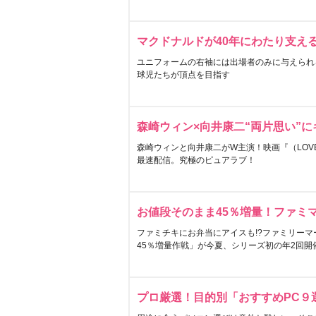
マクドナルドが40年にわたり支え
ユニフォームの右袖には出場者のみに与えられ
球児たちが頂点を目指す
森崎ウィン×向井康二“両片思い”
森崎ウィンと向井康二がW主演！映画『（LOVE S
最速配信。究極のピュアラブ！
お値段そのまま45％増量！ファミ
ファミチキにお弁当にアイスも!?ファミリーマ
45％増量作戦」が今夏、シリーズ初の年2回開
プロ厳選！目的別「おすすめPC９