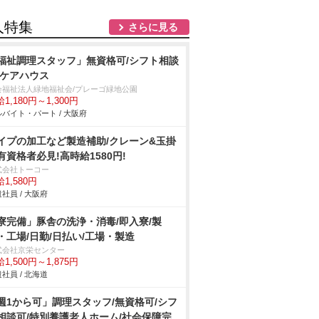
人特集
さらに見る
福祉調理スタッフ」無資格可/シフト相談
/ケアハウス
会福祉法人緑地福祉会/プレーゴ緑地公園
1,180円～1,300円
バイト・パート / 大阪府
イプの加工など製造補助/クレーン&玉掛
有資格者必見!高時給1580円!
式会社トーコー
1,580円
社員 / 大阪府
寮完備」豚舎の洗浄・消毒/即入寮/製
・工場/日勤/日払い/工場・製造
式会社京栄センター
1,500円～1,875円
社員 / 北海道
週1から可」調理スタッフ/無資格可/シフ
相談可/特別養護老人ホーム/社会保障完