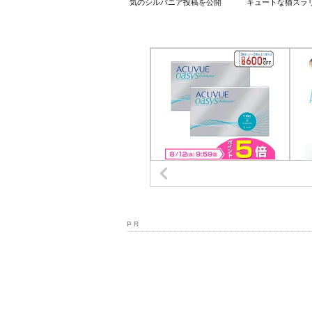
気のシルバニア投稿を公開
キュートな猫ズラ
P R