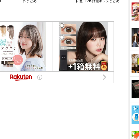
リ
作まとめ
ト他、SNS話題キッズまとめ