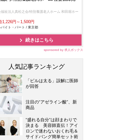
会福祉法人真松之会/特別養護老人ホーム 和田堀ホー
1,226円～1,500円
バイト・パート / 東京都
続きはこちら
sponsored by 求人ボックス
人気記事ランキング
「ピルは太る」誤解に医師
が回答
注目の“アゼライン酸”、新
商品
“盛れる自分”は顔まわりで
決まる 美容師直伝！アイ
ロンで迷わないおくれ毛＆
サイドバング簡単セット術