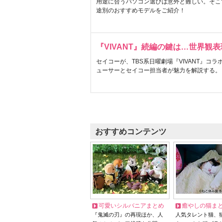
用途に合うパソコン選びは意外と難しい。そこ
途別のおすすめモデルをご紹介！
『VIVANT』続編の鍵は…世界観
セイコーが、TBS系日曜劇場『VIVANT』コ
ューサーとセイコー担当者が魅力を解説する。
おすすめコンテンツ
可愛いシルバニアまとめ
癒やしの猫ま
『鬼滅の刃』の再現ほか、人
人気タレント猫、