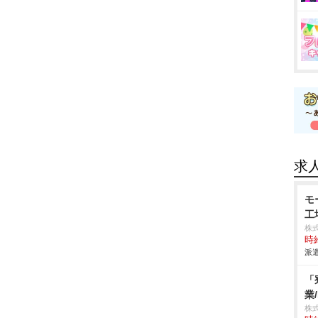
求
モ
工
株
時給
派遣
「
業
株