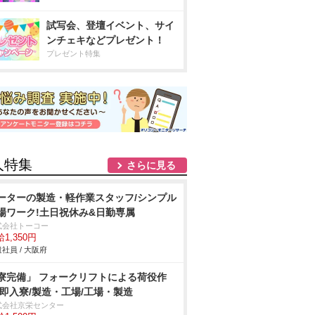
試写会、登壇イベント、サイ
ンチェキなどプレゼント！
プレゼント特集
人特集
さらに見る
ーターの製造・軽作業スタッフ/シンプル
場ワーク!土日祝休み&日勤専属
式会社トーコー
1,350円
社員 / 大阪府
寮完備」 フォークリフトによる荷役作
/即入寮/製造・工場/工場・製造
式会社京栄センター