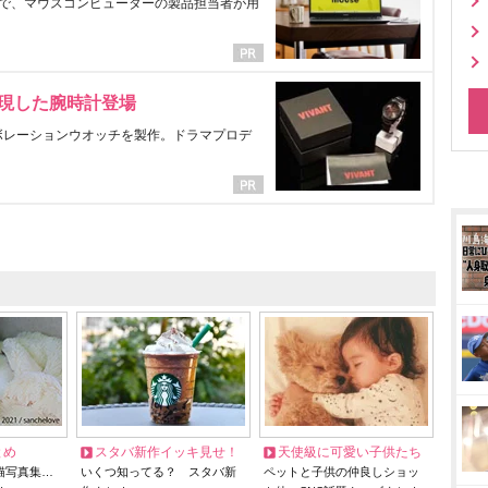
で、マウスコンピューターの製品担当者が用
表現した腕時計登場
ラボレーションウオッチを製作。ドラマプロデ
とめ
スタバ新作イッキ見せ！
天使級に可愛い子供たち
猫写真集…
いくつ知ってる？ スタバ新
ペットと子供の仲良しショッ