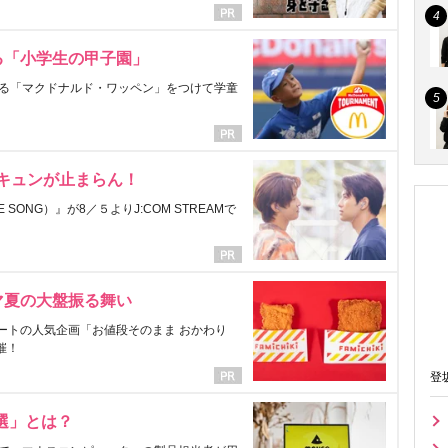
る「小学生の甲子園」
る「マクドナルド・ワッペン」をつけて学童
にキュンが止まらん！
ONG）』が8／５よりJ:COM STREAMで
マ夏の大盤振る舞い
ートの人気企画「お値段そのまま おかわり
催！
登
選」とは？