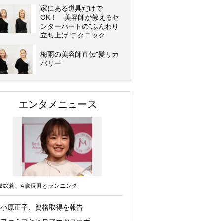
家にある道具だけで
OK！ 美容師が教えるセ
ンターパートの”ふんわり
立ち上げ”テクニック
梅雨の美容師直伝”髪リカ
バリー”
エンタメニュース
坂絵莉、4歳長男とランニング
小原正子、資格取得を報告