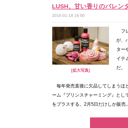
LUSH、甘い香りのバレン
2016-01-18 16:00
フレ
が、
ター
イテ
だ。
[拡大写真]
毎年発売直後に欠品してしまうほど
ーム『プリンスチャーミング』とし
をプラスする。2月5日だけしか販売..