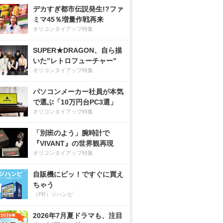
デカすぎ都市伝説発生!?ファ
ミマ45％増量作戦再来
オリコンタイアップ特集
SUPER★DRAGON、自ら描
いた”レトロフューチャー”
オリコンタイアップ特集
パソコンメーカー社員が本気
で選ぶ「10万円台PC3選」
オリコンタイアップ特集
「別班のよう」腕時計で
『VIVANT』の世界観再現
オリコンタイアップ特集
自販機にピッ！ですぐに買え
ちゃう
（PR）ジハンピ
2026年7月夏ドラマも、注目