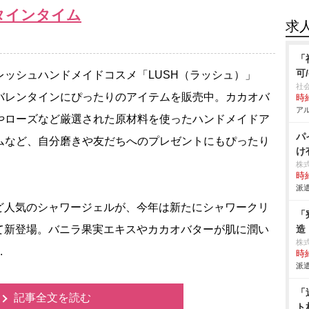
タインタイム
求
「
可
ッシュハンドメイドコスメ「LUSH（ラッシュ）」
社
バレンタインにぴったりのアイテムを販売中。カカオバ
時給
アル
やローズなど厳選された原材料を使ったハンドメイドア
パ
ムなど、自分磨きや友だちへのプレゼントにもぴったり
け
株
時給
派遣
人気のシャワージェルが、今年は新たにシャワークリ
「
て新登場。バニラ果実エキスやカカオバターが肌に潤い
造
株
.
時給
派遣
「
記事全文を読む
ト