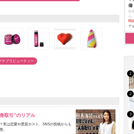
備
社
ム
時給
アル
プチプラビューティー
身取引”のリアル
？実は恋愛や悪質ホスト、SNSの投稿からも
態。