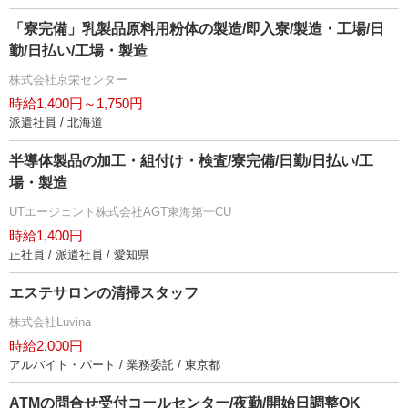
「寮完備」乳製品原料用粉体の製造/即入寮/製造・工場/日
勤/日払い/工場・製造
株式会社京栄センター
時給1,400円～1,750円
派遣社員 / 北海道
半導体製品の加工・組付け・検査/寮完備/日勤/日払い/工
場・製造
UTエージェント株式会社AGT東海第一CU
時給1,400円
正社員 / 派遣社員 / 愛知県
エステサロンの清掃スタッフ
株式会社Luvina
時給2,000円
アルバイト・パート / 業務委託 / 東京都
ATMの問合せ受付コールセンター/夜勤/開始日調整OK