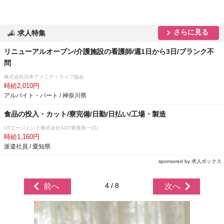
さらに見る
求人特集
リニューアルオープン/介護施設の看護師/週1日から3日/ブランク不
問
株式会社日本アメニティライフ協会
時給2,010円
アルバイト・パート / 神奈川県
食品の投入・カット/寮完備/日勤/日払い/工場・製造
UTエージェント株式会社AGT東海第一CU
時給1,160円
派遣社員 / 愛知県
sponsored by 求人ボックス
4 / 8
前へ
次へ