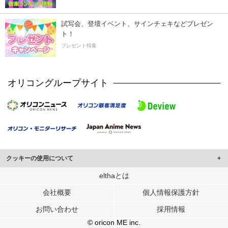
試写会、登壇イベント、サインチェキなどプレゼン
ト！
プレゼント特集
オリコングループサイト
クッキーの使用について
このサイトでは Cookie を使用して、ユーザーに合わせたコンテンツや広告の
elthaとは
表示、ソーシャル メディア機能の提供、広告の表示回数やクリック数の測定を
会社概要
個人情報保護方針
行っています。
また、ユーザーによるサイトの利用状況についても情報を収集し、ソーシャル
お問い合わせ
採用情報
メディアや広告配信、データ解析の各パートナーに提供しています。
各パートナーは、この情報とユーザーが各パートナーに提供した他の情報や、
© oricon ME inc.
ユーザーが各パートナーのサービスを使用したときに収集した他の情報を組み