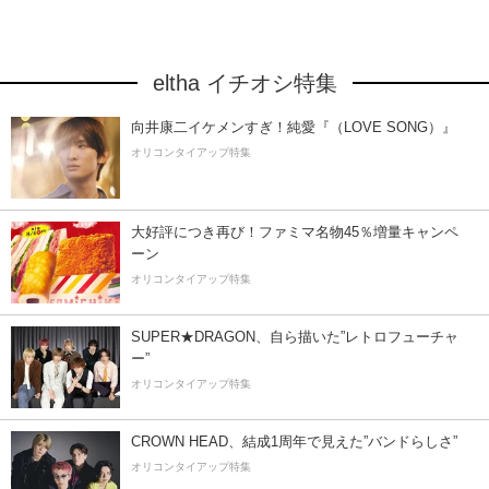
eltha イチオシ特集
向井康二イケメンすぎ！純愛『（LOVE SONG）』
オリコンタイアップ特集
大好評につき再び！ファミマ名物45％増量キャンペ
ーン
オリコンタイアップ特集
SUPER★DRAGON、自ら描いた”レトロフューチャ
ー”
オリコンタイアップ特集
CROWN HEAD、結成1周年で見えた”バンドらしさ”
オリコンタイアップ特集