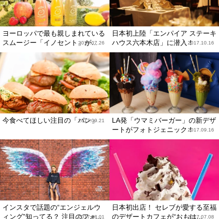
ヨーロッパで最も親しまれている
日本初上陸「エンパイア ステーキ
スムージー「イノセント」が...
ハウス六本木店」に潜入！
2019.07.26
2017.10.16
今食べてほしい注目の「パン」
LA発「ウマミバーガー」の新デザ
2017.09.21
ートがフォトジェニック！
2017.09.16
インスタで話題の“エンジェルウ
日本初出店！ セレブが愛する至福
ィング”知ってる？ 注目のフォ...
のデザートカフェが“おもは...
2017.08.01
2017.07.08