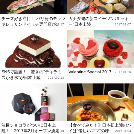
チーズ好き注目！ パリ発のモッツ
カナダ発の新スイーツ“パヌッキ
ァレラサンドイッチ専門店が...
ー”日本上陸
2017.03.17
2017.03.07
SNSで話題！ 驚きの“ティラミ
Valentine Special 2017
2017.01.26
スかき氷”が日本上陸
2017.02.13
注目ショコラがついに日本上
【食べてみた！】日本初上陸のパ
陸！ 2017年2月オープン決定
イは“優しいママ”の味
2016.12.18
2016.11.03