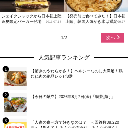
シェイクシャックから日本初上陸
【発売前に食べてみた！】日本初
＆夏限定バーガー登場
上陸、韓国人気かき氷は満足...
2016.07.14
2016.06.27
1/2
次へ
人気記事ランキング
【驚きのやわらかさ！】ヘルシーなのに大満足！鶏
むね肉の絶品レシピ8選
【今日の献立】2026年8月7日(金)「鯛茶漬け」
「人参の食べ方で好きなのは？」＜回答数38,220
票＞【教えて！ みんなの衣食住「みんなの暮らし