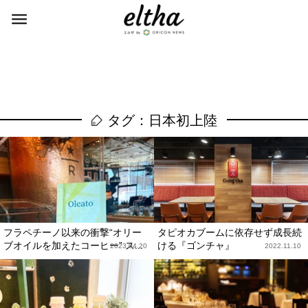
タグ：日本初上陸
フラペチーノ以来の衝撃“オリー
タピオカブームに依存せず成長続
ブオイルを加えたコーヒー” ス...
ける『ゴンチャ』
2023.04.20
2022.11.10