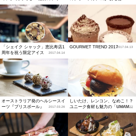
「シェイク シャック」恵比寿店1
GOURMET TREND 2017
2017.04.13
周年を祝う限定アイス
2017.04.14
オーストラリア発のヘルシースイ
しいたけ、レンコン、なめこ！？
ーツ『ブリスボール』
ユニーク食材も魅力の「UMAM...
2017.03.26
2017.03.22