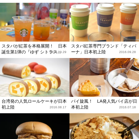
スタバが紅茶を本格展開！ 日本
スタバ紅茶専門ブランド「ティバ
誕生第1弾の『ゆず シトラス...
ーナ」日本初上陸
2016.09.29
2016.09.28
台湾発の人気ロールケーキが日本
パイ旋風！ LA発人気パイ店が日
初上陸
本初上陸
2016.08.17
2016.07.18