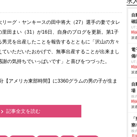
求
自
確
リーグ・ヤンキースの田中将大（27）選手の妻でタレ
U
の里田まい（31）が16日、自身のブログを更新。第1子
時給
派遣
る男児を出産したことを報告するとともに「沢山の方々
電
えていただいたおかげで、無事出産することが出来まし
備
感謝の気持ちでいっぱいです」と喜びをつづった。
U
時給
派遣
分【アメリカ東部時間】に3360グラムの男の子が生ま
自
場
株
時給
派遣
記事全文を読む
「
寮
株
月給