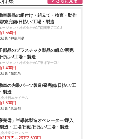
人特集
さらに見る
動車製品の組付け・組立て・検査・動作
認/寮完備/日払い/工場・製造
Tエージェント株式会社AGT南関東第二CU
1,550円
社員 / 神奈川県
子部品のプラスチック製品の組立/寮完
/日払い/工場・製造
Tエージェント株式会社AGT東海第一CU
1,400円
社員 / 愛知県
動車の内装パーツ製造/寮完備/日払い/工
・製造
式会社日本ケイテム
1,500円
社員 / 東京都
寮完備」半導体製造オペレーター/即入
/製造・工場/日勤/日払い/工場・製造
式会社京栄センター
21万円～26万2,500円