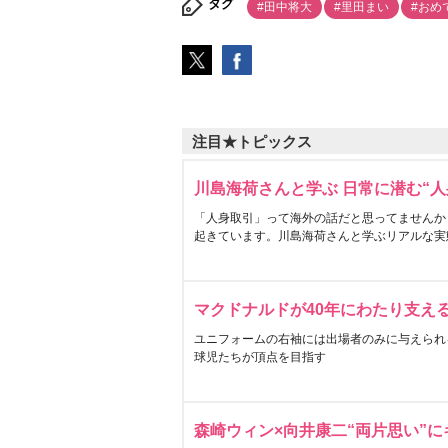
タグ
#田中将大
#里田まい
#おめ
注目★トピックス
川島海荷さんと学ぶ 日常に潜む“人
「人身取引」って海外の話だと思ってませんか
起きています。川島海荷さんと学ぶリアルな実
マクドナルドが40年にわたり支え
ユニフォームの右袖には出場者のみに与えられ
球児たちが頂点を目指す
森崎ウィン×向井康二“両片思い”