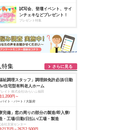
試写会、登壇イベント、サイ
ンチェキなどプレゼント！
プレゼント特集
人特集
さらに見る
福祉調理スタッフ」調理師免許必須/日勤
み/住宅型有料老人ホーム
アレイト 株式会社/みらいふ福田
1,200円～
バイト・パート / 大阪府
寮完備」窓の周りの部分の製造/即入寮/
造・工場/日勤/日払い/工場・製造
式会社京栄センター
21万円～26万2,500円