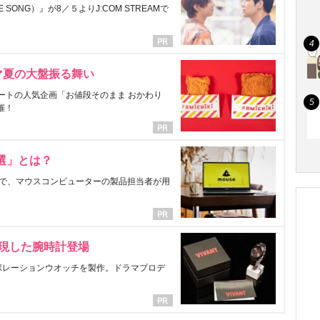
ONG）』が8／５よりJ:COM STREAMで
マ夏の大盤振る舞い
ートの人気企画「お値段そのまま おかわり
催！
選」とは？
で、マウスコンピューターの製品担当者が用
表現した腕時計登場
ラボレーションウオッチを製作。ドラマプロデ