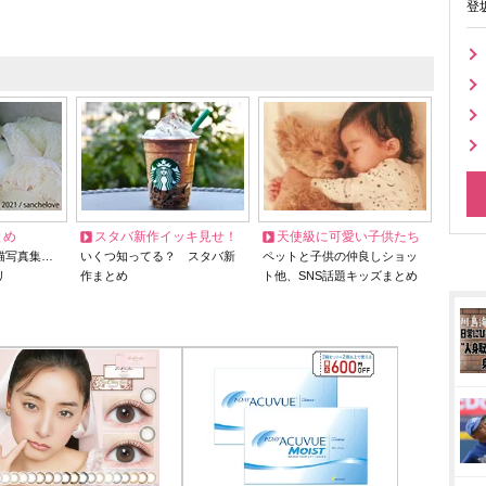
登
とめ
スタバ新作イッキ見せ！
天使級に可愛い子供たち
猫写真集…
いくつ知ってる？ スタバ新
ペットと子供の仲良しショッ
リ
作まとめ
ト他、SNS話題キッズまとめ