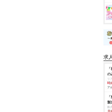
求
「
の
リ
時給
アル
「
製
株
月給