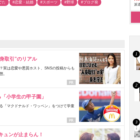
でた
#恋愛・結婚
#スポーツ
#野球
#ブログ発
派遣
身取引”のリアル
？実は恋愛や悪質ホスト、SNSの投稿からも
態。
る「小学生の甲子園」
る「マクドナルド・ワッペン」をつけて学童
にキュンが止まらん！