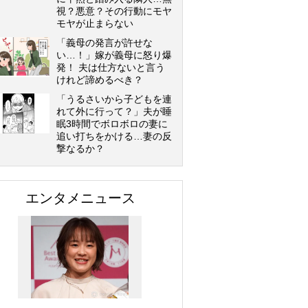
視？悪意？その行動にモヤ
モヤが止まらない
「義母の発言が許せな
い…！」嫁が義母に怒り爆
発！ 夫は仕方ないと言う
けれど諦めるべき？
「うるさいから子どもを連
れて外に行って？」夫が睡
眠3時間でボロボロの妻に
追い打ちをかける…妻の反
撃なるか？
エンタメニュース