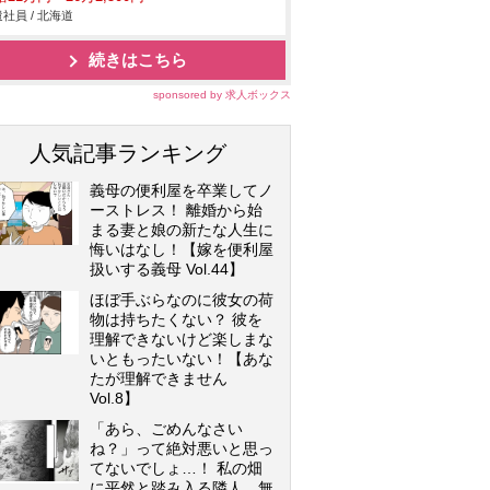
社員 / 北海道
続きはこちら
sponsored by 求人ボックス
人気記事ランキング
義母の便利屋を卒業してノ
ーストレス！ 離婚から始
まる妻と娘の新たな人生に
悔いはなし！【嫁を便利屋
扱いする義母 Vol.44】
ほぼ手ぶらなのに彼女の荷
物は持ちたくない？ 彼を
理解できないけど楽しまな
いともったいない！【あな
たが理解できません
Vol.8】
「あら、ごめんなさい
ね？」って絶対悪いと思っ
てないでしょ…！ 私の畑
に平然と踏み入る隣人…無