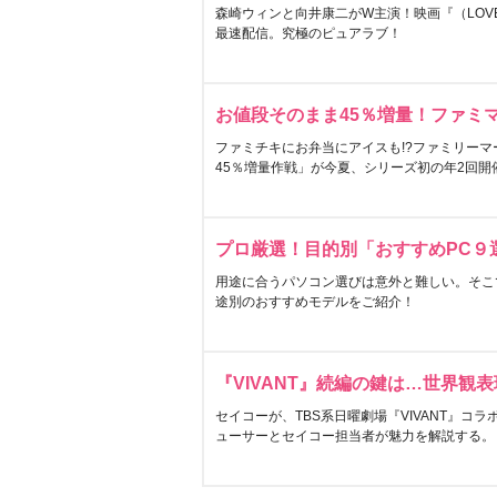
森崎ウィンと向井康二がW主演！映画『（LOVE S
最速配信。究極のピュアラブ！
お値段そのまま45％増量！ファミ
ファミチキにお弁当にアイスも!?ファミリーマ
45％増量作戦」が今夏、シリーズ初の年2回開
プロ厳選！目的別「おすすめPC９
用途に合うパソコン選びは意外と難しい。そこ
途別のおすすめモデルをご紹介！
『VIVANT』続編の鍵は…世界観
セイコーが、TBS系日曜劇場『VIVANT』コ
ューサーとセイコー担当者が魅力を解説する。