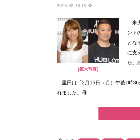
2016-02-16 15:38
米大
ント
とな
に支
た。
[拡大写真]
里田は「2月15日（月）午後1時36
れました。母...