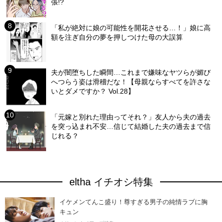
張!?
「私が絶対に娘の可能性を開花させる…！」娘に高
額を注ぎ自分の夢を押しつけた母の大誤算
夫が闇堕ちした瞬間…これまで嫌味なヤツらが媚び
へつらう姿は滑稽だな！【母親ならすべてを許さな
いとダメですか？ Vol.28】
「元嫁と別れた理由ってそれ？」友人から夫の過去
を突っ込まれ不安…信じて結婚した夫の過去まで信
じれる？
eltha イチオシ特集
イケメンてんこ盛り！尊すぎる男子の純情ラブに胸
キュン