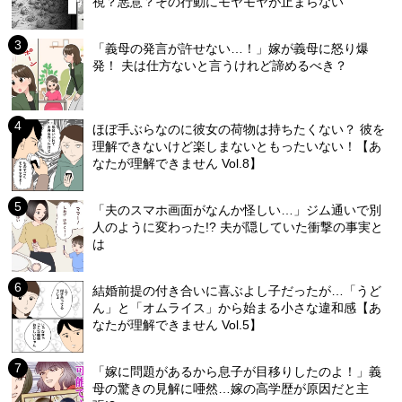
視？悪意？その行動にモヤモヤが止まらない
「義母の発言が許せない…！」嫁が義母に怒り爆
発！ 夫は仕方ないと言うけれど諦めるべき？
ほぼ手ぶらなのに彼女の荷物は持ちたくない？ 彼を
理解できないけど楽しまないともったいない！【あ
なたが理解できません Vol.8】
「夫のスマホ画面がなんか怪しい…」ジム通いで別
人のように変わった!? 夫が隠していた衝撃の事実と
は
結婚前提の付き合いに喜ぶよし子だったが…「うど
ん」と「オムライス」から始まる小さな違和感【あ
なたが理解できません Vol.5】
「嫁に問題があるから息子が目移りしたのよ！」義
母の驚きの見解に唖然…嫁の高学歴が原因だと主