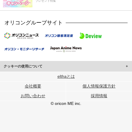
プレゼント特集
オリコングループサイト
クッキーの使用について
このサイトでは Cookie を使用して、ユーザーに合わせたコンテンツや広告の
elthaとは
表示、ソーシャル メディア機能の提供、広告の表示回数やクリック数の測定を
会社概要
個人情報保護方針
行っています。
また、ユーザーによるサイトの利用状況についても情報を収集し、ソーシャル
お問い合わせ
採用情報
メディアや広告配信、データ解析の各パートナーに提供しています。
各パートナーは、この情報とユーザーが各パートナーに提供した他の情報や、
© oricon ME inc.
ユーザーが各パートナーのサービスを使用したときに収集した他の情報を組み
合わせて使用することがあります。