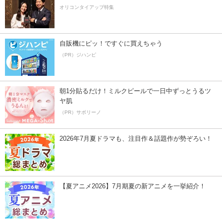
オリコンタイアップ特集
自販機にピッ！ですぐに買えちゃう
（PR）ジハンピ
朝1分貼るだけ！ミルクピールで一日中ずっとうるツ
ヤ肌
（PR）サボリーノ
2026年7月夏ドラマも、注目作＆話題作が勢ぞろい！
【夏アニメ2026】7月期夏の新アニメを一挙紹介！