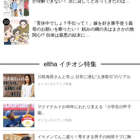
が理解できない！ 次に貸してと言ってきたのは…
「育休中でしょ？手伝って！」嫁を好き勝手使う義
母のお願いを断りたい！ 頼みの綱の夫はまさかの無
関心!? 自体は最悪の結末に…
eltha イチオシ特集
川島海荷さんと学ぶ 日常に潜む“人身取引”のリアル
オリコンタイアップ特集
マクドナルドが40年にわたり支える「小学生の甲子
園」
オリコンタイアップ特集
イケメンてんこ盛り！尊すぎる男子の純情ラブに胸