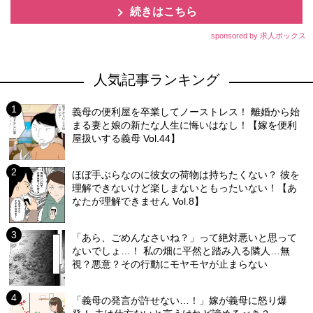
続きはこちら
sponsored by 求人ボックス
人気記事ランキング
義母の便利屋を卒業してノーストレス！ 離婚から始
まる妻と娘の新たな人生に悔いはなし！【嫁を便利
屋扱いする義母 Vol.44】
ほぼ手ぶらなのに彼女の荷物は持ちたくない？ 彼を
理解できないけど楽しまないともったいない！【あ
なたが理解できません Vol.8】
「あら、ごめんなさいね？」って絶対悪いと思って
ないでしょ…！ 私の畑に平然と踏み入る隣人…無
視？悪意？その行動にモヤモヤが止まらない
「義母の発言が許せない…！」嫁が義母に怒り爆