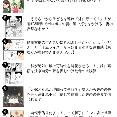
発！ 夫は仕方ないと言うけれど諦めるべき？
「うるさいから子どもを連れて外に行って？」夫が
睡眠3時間でボロボロの妻に追い打ちをかける…妻の
反撃なるか？
結婚前提の付き合いに喜ぶよし子だったが…「うど
ん」と「オムライス」から始まる小さな違和感【あ
なたが理解できません Vol.5】
「私が絶対に娘の可能性を開花させる…！」娘に高
額を注ぎ自分の夢を押しつけた母の大誤算
「元嫁と別れた理由ってそれ？」友人から夫の過去
を突っ込まれ不安…信じて結婚した夫の過去まで信
じれる？
「自転車借りたよ～！」って勝手に!? ママ友の常識