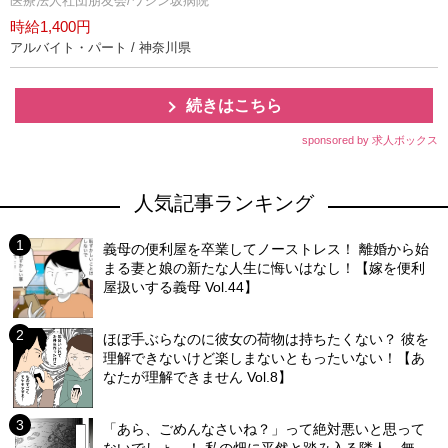
医療法人社団朋友会/ワシン坂病院
時給1,400円
アルバイト・パート / 神奈川県
続きはこちら
sponsored by 求人ボックス
人気記事ランキング
義母の便利屋を卒業してノーストレス！ 離婚から始
まる妻と娘の新たな人生に悔いはなし！【嫁を便利
屋扱いする義母 Vol.44】
ほぼ手ぶらなのに彼女の荷物は持ちたくない？ 彼を
理解できないけど楽しまないともったいない！【あ
なたが理解できません Vol.8】
「あら、ごめんなさいね？」って絶対悪いと思って
ないでしょ…！ 私の畑に平然と踏み入る隣人…無