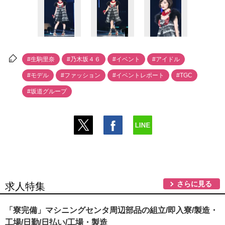
#生駒里奈
#乃木坂４６
#イベント
#アイドル
#モデル
#ファッション
#イベントレポート
#TGC
#坂道グループ
さらに見る
求人特集
「寮完備」マシニングセンタ周辺部品の組立/即入寮/製造・
工場/日勤/日払い/工場・製造