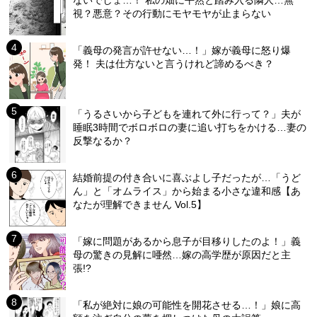
視？悪意？その行動にモヤモヤが止まらない
「義母の発言が許せない…！」嫁が義母に怒り爆
発！ 夫は仕方ないと言うけれど諦めるべき？
「うるさいから子どもを連れて外に行って？」夫が
睡眠3時間でボロボロの妻に追い打ちをかける…妻の
反撃なるか？
結婚前提の付き合いに喜ぶよし子だったが…「うど
ん」と「オムライス」から始まる小さな違和感【あ
なたが理解できません Vol.5】
「嫁に問題があるから息子が目移りしたのよ！」義
母の驚きの見解に唖然…嫁の高学歴が原因だと主
張!?
「私が絶対に娘の可能性を開花させる…！」娘に高