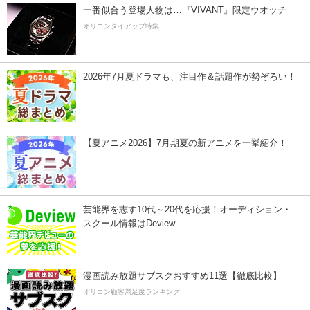
一番似合う登場人物は…『VIVANT』限定ウオッチ
オリコンタイアップ特集
2026年7月夏ドラマも、注目作＆話題作が勢ぞろい！
【夏アニメ2026】7月期夏の新アニメを一挙紹介！
芸能界を志す10代～20代を応援！オーディション・
スクール情報はDeview
漫画読み放題サブスクおすすめ11選【徹底比較】
オリコン顧客満足度ランキング