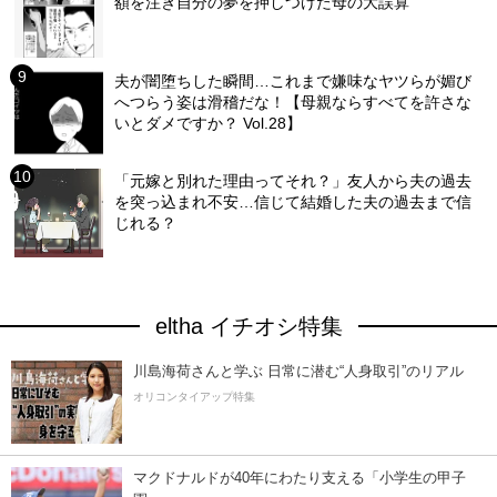
額を注ぎ自分の夢を押しつけた母の大誤算
夫が闇堕ちした瞬間…これまで嫌味なヤツらが媚び
へつらう姿は滑稽だな！【母親ならすべてを許さな
いとダメですか？ Vol.28】
「元嫁と別れた理由ってそれ？」友人から夫の過去
を突っ込まれ不安…信じて結婚した夫の過去まで信
じれる？
eltha イチオシ特集
川島海荷さんと学ぶ 日常に潜む“人身取引”のリアル
オリコンタイアップ特集
マクドナルドが40年にわたり支える「小学生の甲子