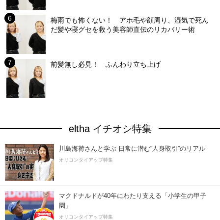
梅雨でも怖くない！ アホ毛や顔周り、湿気で死ん
だ髪や寝グセを救う美容師直伝のリカバリー術
前髪無し必見！ ふんわり立ち上げ
eltha イチオシ特集
川島海荷さんと学ぶ 日常に潜む“人身取引”のリアル
オリコンタイアップ特集
マクドナルドが40年にわたり支える「小学生の甲子
園」
オリコンタイアップ特集