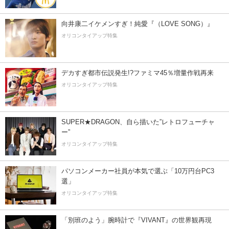
向井康二イケメンすぎ！純愛『（LOVE SONG）』
オリコンタイアップ特集
デカすぎ都市伝説発生!?ファミマ45％増量作戦再来
オリコンタイアップ特集
SUPER★DRAGON、自ら描いた”レトロフューチャ
ー”
オリコンタイアップ特集
パソコンメーカー社員が本気で選ぶ「10万円台PC3
選」
オリコンタイアップ特集
「別班のよう」腕時計で『VIVANT』の世界観再現