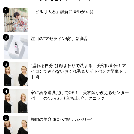
「ピルは太る」誤解に医師が回答
注目の“アゼライン酸”、新商品
“盛れる自分”は顔まわりで決まる 美容師直伝！ア
イロンで迷わないおくれ毛＆サイドバング簡単セッ
ト術
家にある道具だけでOK！ 美容師が教えるセンター
パートの”ふんわり立ち上げ”テクニック
梅雨の美容師直伝”髪リカバリー”