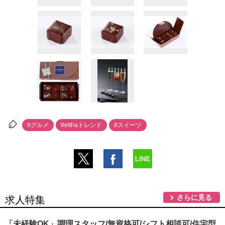
#グルメ
#elthaトレンド
#スイーツ
さらに見る
求人特集
「未経験OK」調理スタッフ/無資格可/シフト相談可/住宅型