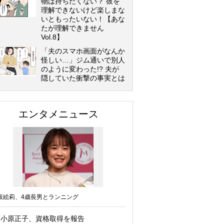
物は持ちたくない？ 彼を
理解できないけど楽しまな
いともったいない！【あな
たが理解できません
Vol.8】
「夫のスマホ画面がなんか
怪しい…」ジム通いで別人
のように変わった!? 夫が
隠していた衝撃の事実とは
エンタメニュース
坂絵莉、4歳長男とランニング
小原正子、資格取得を報告