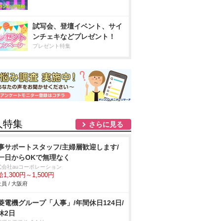
試写会、登壇イベント、サイ
ンチェキなどプレゼント！
プレゼント特集
人特集
さらに見る
事サポートスタッフ/主婦層歓迎します/
一日からOKで無理なく
式会社auコーポレーション
1,300円～1,500円
員 / 大阪府
菱電機グループ「人事」/年間休日124日/
休2日