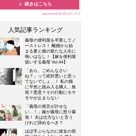
続きはこちら
sponsored by 求人ボックス
人気記事ランキング
義母の便利屋を卒業してノ
ーストレス！ 離婚から始
まる妻と娘の新たな人生に
悔いはなし！【嫁を便利屋
扱いする義母 Vol.44】
「あら、ごめんなさい
ね？」って絶対悪いと思っ
てないでしょ…！ 私の畑
に平然と踏み入る隣人…無
視？悪意？その行動にモヤ
モヤが止まらない
「義母の発言が許せな
い…！」嫁が義母に怒り爆
発！ 夫は仕方ないと言う
けれど諦めるべき？
ほぼ手ぶらなのに彼女の荷