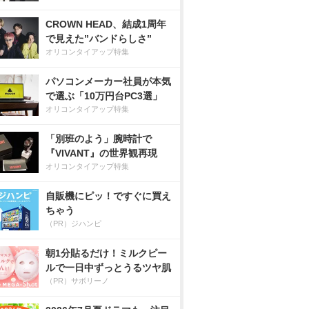
CROWN HEAD、結成1周年
で見えた”バンドらしさ”
オリコンタイアップ特集
パソコンメーカー社員が本気
で選ぶ「10万円台PC3選」
オリコンタイアップ特集
「別班のよう」腕時計で
『VIVANT』の世界観再現
オリコンタイアップ特集
自販機にピッ！ですぐに買え
ちゃう
（PR）ジハンピ
朝1分貼るだけ！ミルクピー
ルで一日中ずっとうるツヤ肌
（PR）サボリーノ