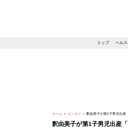
トップ
ヘルス
メイク・コスメ・スキ
ホーム
＞
エンタメ
＞ 釈由美子が第1子男児出産
釈由美子が第1子男児出産