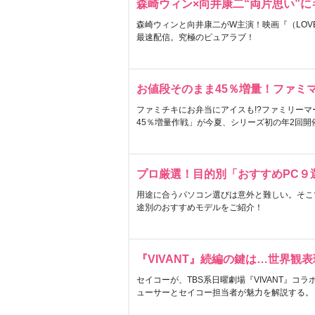
森崎ウィン×向井康二“両片思い”
森崎ウィンと向井康二がW主演！映画『（LOVE S
最速配信。究極のピュアラブ！
お値段そのまま45％増量！ファミ
ファミチキにお弁当にアイスも!?ファミリーマ
45％増量作戦」が今夏、シリーズ初の年2回開
プロ厳選！目的別「おすすめPC９
用途に合うパソコン選びは意外と難しい。そこ
途別のおすすめモデルをご紹介！
『VIVANT』続編の鍵は…世界観
セイコーが、TBS系日曜劇場『VIVANT』コ
ューサーとセイコー担当者が魅力を解説する。