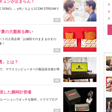
にキュンが止まらん！
ONG）』が8／５よりJ:COM STREAMで
マ夏の大盤振る舞い
ートの人気企画「お値段そのまま おかわり
催！
選」とは？
で、マウスコンピューターの製品担当者が用
表現した腕時計登場
ラボレーションウオッチを製作。ドラマプロデ