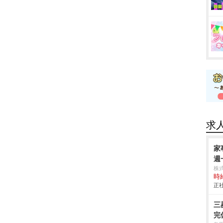
求
家
週
株
時給
正社
三
完