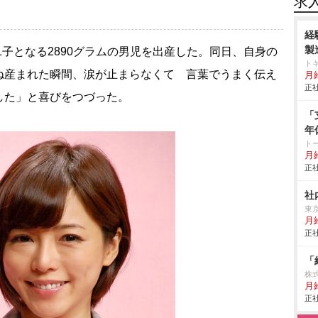
求
経
製
第1子となる2890グラムの男児を出産した。同日、自身の
ト
ね産まれた瞬間、涙が止まらなくて 言葉でうまく伝え
月
正社
した」と喜びをつづった。
「
年
ト
月給
正社
社
東
月給
正社
「
株
月
正社