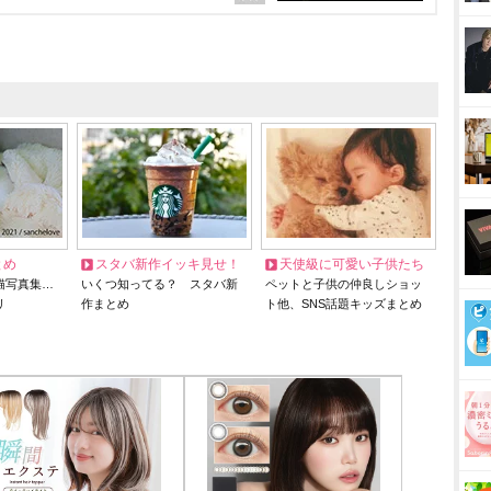
とめ
スタバ新作イッキ見せ！
天使級に可愛い子供たち
猫写真集…
いくつ知ってる？ スタバ新
ペットと子供の仲良しショッ
リ
作まとめ
ト他、SNS話題キッズまとめ