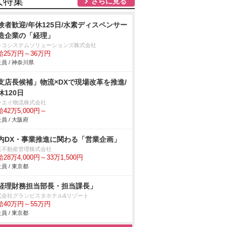
人特集
さらに見る
験者歓迎/年休125日/水素ディスペンサー
造企業の「経理」
キコシステムソリューションズ株式会社
給25万円～36万円
員 / 神奈川県
支店長候補」物流×DXで現場改革を推進/
休120日
ーエイ物流株式会社
42万5,000円～
員 / 大阪府
内DX・事業推進に関わる「営業企画」
京不動産管理株式会社
28万4,000円～33万1,500円
員 / 東京都
経理財務担当部長・担当課長」
式会社グランビスタホテル&リゾート
給40万円～55万円
員 / 東京都