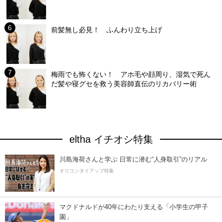
前髪無し必見！ ふんわり立ち上げ
梅雨でも怖くない！ アホ毛や顔周り、湿気で死ん
だ髪や寝グセを救う美容師直伝のリカバリー術
eltha イチオシ特集
川島海荷さんと学ぶ 日常に潜む“人身取引”のリアル
オリコンタイアップ特集
マクドナルドが40年にわたり支える「小学生の甲子
園」