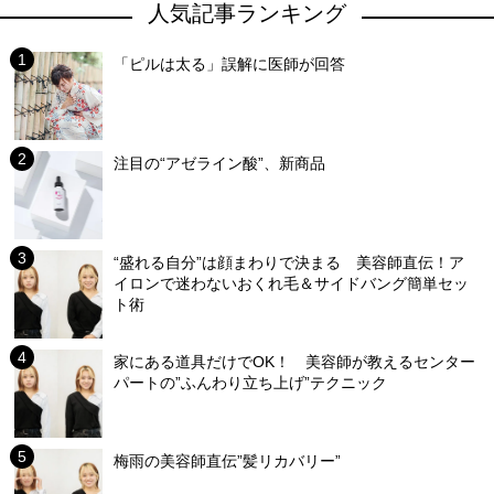
人気記事ランキング
「ピルは太る」誤解に医師が回答
注目の“アゼライン酸”、新商品
“盛れる自分”は顔まわりで決まる 美容師直伝！ア
イロンで迷わないおくれ毛＆サイドバング簡単セッ
ト術
家にある道具だけでOK！ 美容師が教えるセンター
パートの”ふんわり立ち上げ”テクニック
梅雨の美容師直伝”髪リカバリー”