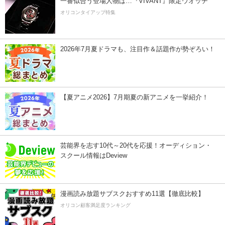
一番似合う登場人物は…『VIVANT』限定ウオッチ
オリコンタイアップ特集
2026年7月夏ドラマも、注目作＆話題作が勢ぞろい！
【夏アニメ2026】7月期夏の新アニメを一挙紹介！
芸能界を志す10代～20代を応援！オーディション・
スクール情報はDeview
漫画読み放題サブスクおすすめ11選【徹底比較】
オリコン顧客満足度ランキング