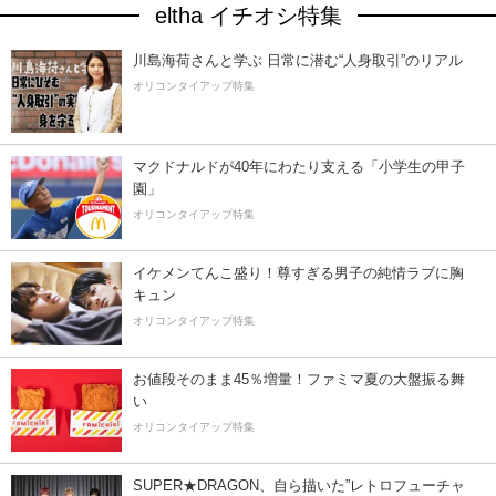
eltha イチオシ特集
川島海荷さんと学ぶ 日常に潜む“人身取引”のリアル
オリコンタイアップ特集
マクドナルドが40年にわたり支える「小学生の甲子
園」
オリコンタイアップ特集
イケメンてんこ盛り！尊すぎる男子の純情ラブに胸
キュン
オリコンタイアップ特集
お値段そのまま45％増量！ファミマ夏の大盤振る舞
い
オリコンタイアップ特集
SUPER★DRAGON、自ら描いた”レトロフューチャ