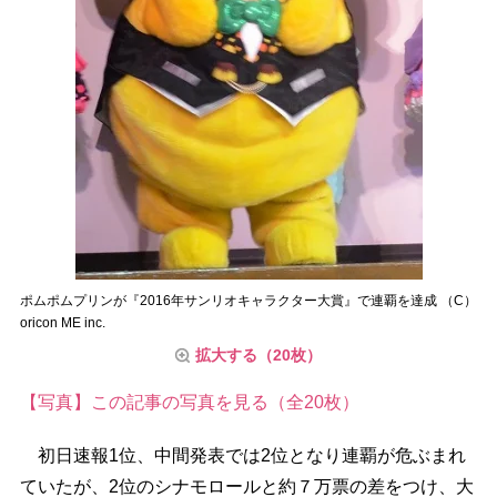
ポムポムプリンが『2016年サンリオキャラクター大賞』で連覇を達成 （C）
oricon ME inc.
拡大する（20枚）
【写真】この記事の写真を見る（全20枚）
初日速報1位、中間発表では2位となり連覇が危ぶまれ
ていたが、2位のシナモロールと約７万票の差をつけ、大