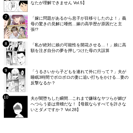
なたが理解できません Vol.5】
「嫁に問題があるから息子が目移りしたのよ！」義
母の驚きの見解に唖然…嫁の高学歴が原因だと主
張!?
「私が絶対に娘の可能性を開花させる…！」娘に高
額を注ぎ自分の夢を押しつけた母の大誤算
「うるさいから子どもを連れて外に行って？」夫が
睡眠3時間でボロボロの妻に追い打ちをかける…妻の
反撃なるか？
夫が闇堕ちした瞬間…これまで嫌味なヤツらが媚び
へつらう姿は滑稽だな！【母親ならすべてを許さな
いとダメですか？ Vol.28】