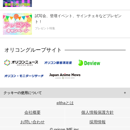
試写会、登壇イベント、サインチェキなどプレゼン
ト！
プレゼント特集
オリコングループサイト
クッキーの使用について
このサイトでは Cookie を使用して、ユーザーに合わせたコンテンツや広告の
elthaとは
表示、ソーシャル メディア機能の提供、広告の表示回数やクリック数の測定を
会社概要
個人情報保護方針
行っています。
また、ユーザーによるサイトの利用状況についても情報を収集し、ソーシャル
お問い合わせ
採用情報
メディアや広告配信、データ解析の各パートナーに提供しています。
各パートナーは、この情報とユーザーが各パートナーに提供した他の情報や、
© oricon ME inc.