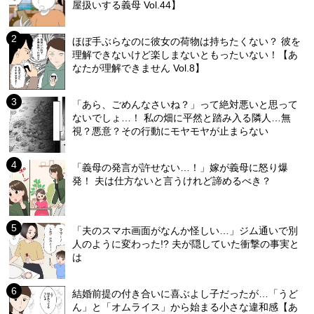
屋扱いする義母 Vol.44】
ほぼ手ぶらなのに彼女の荷物は持ちたくない？ 彼を
理解できないけど楽しまないともったいない！【あ
なたが理解できません Vol.8】
「あら、ごめんなさいね？」って絶対悪いと思って
ないでしょ…！ 私の畑に平然と踏み入る隣人…無
視？悪意？その行動にモヤモヤが止まらない
「義母の発言が許せない…！」嫁が義母に怒り爆
発！ 夫は仕方ないと言うけれど諦めるべき？
「夫のスマホ画面がなんか怪しい…」ジム通いで別
人のように変わった!? 夫が隠していた衝撃の事実と
は
結婚前提の付き合いに喜ぶよし子だったが…「うど
ん」と「オムライス」から始まる小さな違和感【あ