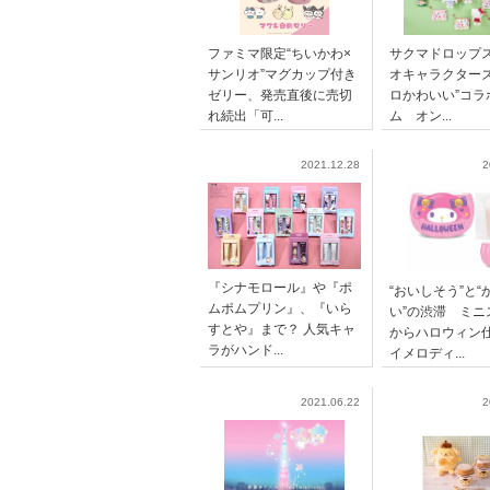
ファミマ限定“ちいかわ×
サクマドロップ
サンリオ”マグカップ付き
オキャラクターズ
ゼリー、発売直後に売切
ロかわいい”コラ
れ続出「可...
ム オン...
2021.12.28
2
『シナモロール』や『ポ
“おいしそう”と“
ムポムプリン』、『いら
い”の渋滞 ミニ
すとや』まで？ 人気キャ
からハロウィン
ラがハンド...
イメロディ...
2021.06.22
2