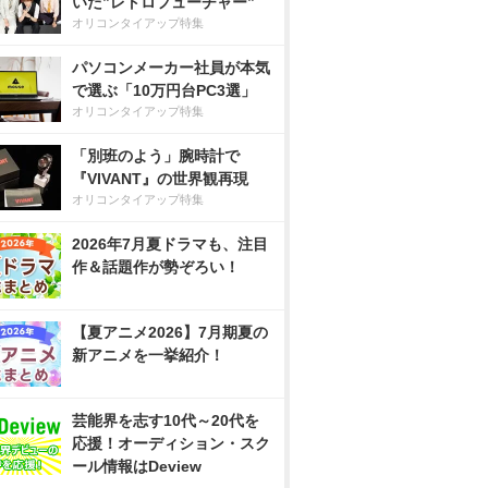
いた”レトロフューチャー”
オリコンタイアップ特集
パソコンメーカー社員が本気
で選ぶ「10万円台PC3選」
オリコンタイアップ特集
「別班のよう」腕時計で
『VIVANT』の世界観再現
オリコンタイアップ特集
2026年7月夏ドラマも、注目
作＆話題作が勢ぞろい！
【夏アニメ2026】7月期夏の
新アニメを一挙紹介！
芸能界を志す10代～20代を
応援！オーディション・スク
ール情報はDeview