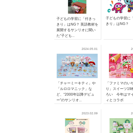
子どもの学習に
子どもの学習に「付きっ
きり」はNG？
きり」はNG？ 英語教材を
展開するサンリオに聞い
た“子ども...
2024.05.01
2
「チャーミーキティ」
「ファミマのい
「ルロロマニック」な
り」スイーツ19
ど、“2000年以降デビュ
ろい 今年はマ
ー”のサンリオ...
ィとコラボ
2023.02.09
2