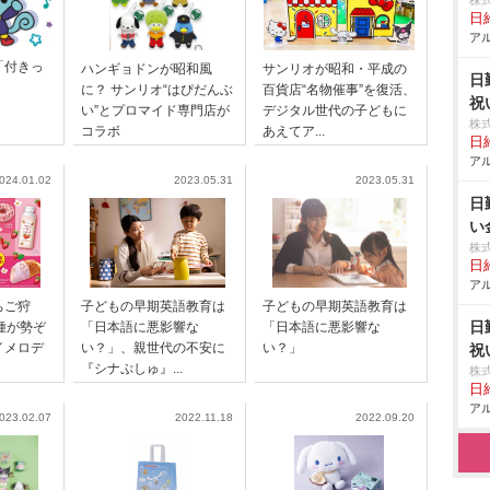
株
日給
アル
「付きっ
ハンギョドンが昭和風
サンリオが昭和・平成の
日
に？ サンリオ“はぴだんぶ
百貨店“名物催事”を復活、
祝
い”とプロマイド専門店が
デジタル世代の子どもに
株
コラボ
あえてア...
日給
アル
024.01.02
2023.05.31
2023.05.31
日
い
株
日給
アル
ちご狩
子どもの早期英語教育は
子どもの早期英語教育は
日
種が勢ぞ
「日本語に悪影響な
「日本語に悪影響な
イメロデ
い？」、親世代の不安に
い？」
祝
『シナぷしゅ』...
株
日給
アル
023.02.07
2022.11.18
2022.09.20