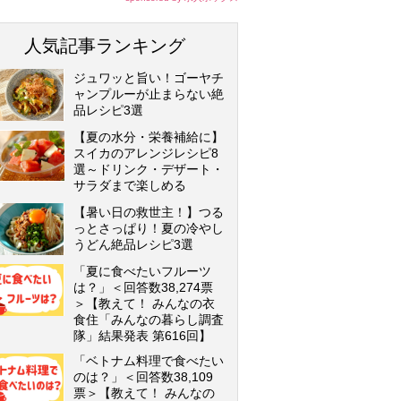
人気記事ランキング
ジュワッと旨い！ゴーヤチ
ャンプルーが止まらない絶
品レシピ3選
【夏の水分・栄養補給に】
スイカのアレンジレシピ8
選～ドリンク・デザート・
サラダまで楽しめる
【暑い日の救世主！】つる
っとさっぱり！夏の冷やし
うどん絶品レシピ3選
「夏に食べたいフルーツ
は？」＜回答数38,274票
＞【教えて！ みんなの衣
食住「みんなの暮らし調査
隊」結果発表 第616回】
「ベトナム料理で食べたい
のは？」＜回答数38,109
票＞【教えて！ みんなの