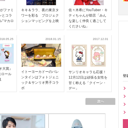
”がファミ
キキ＆ララ、夜の東京タ
佐々木希にYouTuber・キ
リンとコラ
ワーを彩る プロジェク
ティちゃんが助言「みん
ル”マカロ
ションマッピングを上映
な楽しく仲良く過ごして
くださいね」
018.05.25
2018.01.15
2017.12.01
リオ大賞』
イトーヨーカドーのバレ
サンリオキャラも応援！
モロール
登
ンタインはフォトジェニ
12月12日は頑張る女性を
戦
ック＆サンリオ男子コラ
甘く称える「クイーン・
ボ
デー」
次へ