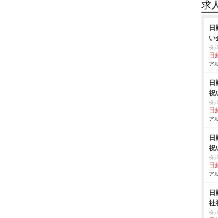
求
日
い
株
日給
アル
日
祝
株
日給
アル
日
祝
株
日給
アル
日
社
株