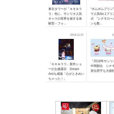
東京タワーが「キキ＆ラ
“ポムポムプリン
ラ」色に、サンリオ人気
マ人気No.1プ
キャラの世界を旅する体
ボ “シナモロー
験型・フォ...
ンも数...
2019.11.07
2
『2018年サン
「キキ＆ララ」新作ショ
中間順位 シナ
ーがお披露目 Dream
首位死守も大接
Amiも感激「心がときめい
ちゃった！」