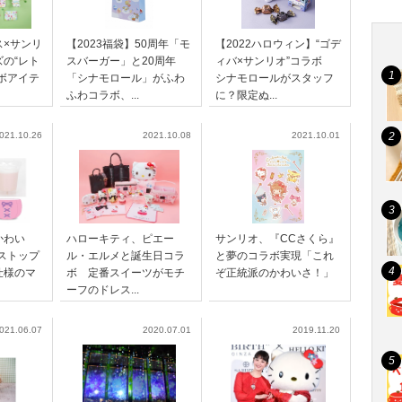
ス×サンリ
【2023福袋】50周年「モ
【2022ハロウィン】“ゴデ
の“レト
スバーガー」と20周年
ィバ×サンリオ”コラボ
ボアイテ
「シナモロール」がふわ
シナモロールがスタッフ
ふわコラボ、...
に？限定ぬ...
021.10.26
2021.10.08
2021.10.01
かわい
ハローキティ、ピエー
サンリオ、『CCさくら』
ストップ
ル・エルメと誕生日コラ
と夢のコラボ実現「これ
仕様のマ
ボ 定番スイーツがモチ
ぞ正統派のかわいさ！」
ーフのドレス...
021.06.07
2020.07.01
2019.11.20