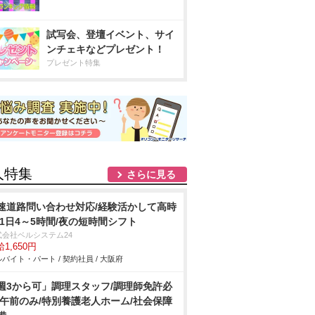
試写会、登壇イベント、サイ
ンチェキなどプレゼント！
プレゼント特集
人特集
さらに見る
速道路問い合わせ対応/経験活かして高時
/1日4～5時間/夜の短時間シフト
式会社ベルシステム24
1,650円
バイト・パート / 契約社員 / 大阪府
週3から可」調理スタッフ/調理師免許必
/午前のみ/特別養護老人ホーム/社会保障