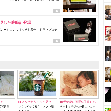
表現した腕時計登場
ラボレーションウオッチを製作。ドラマプロデ
とめ
スタバ新作イッキ見せ！
天使級に可愛い子供たち
猫写真集…
いくつ知ってる？ スタバ新
ペットと子供の仲良しショッ
リ
作まとめ
ト他、SNS話題キッズまとめ