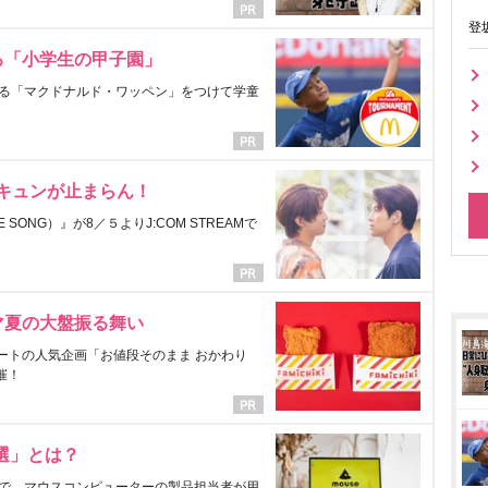
登
る「小学生の甲子園」
る「マクドナルド・ワッペン」をつけて学童
にキュンが止まらん！
ONG）』が8／５よりJ:COM STREAMで
マ夏の大盤振る舞い
ートの人気企画「お値段そのまま おかわり
催！
選」とは？
で、マウスコンピューターの製品担当者が用