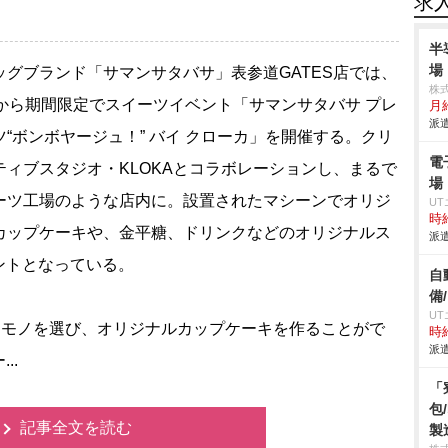
求
半
場
グブランド「サマンサタバサ」表参道GATES店では、
株
日から期間限定でスイーツイベント「サマンサタバサ プレ
月給
派遣
ツ“ボンボヤージュ！” バイ クローカ」を開催する。クリ
電
ティブスタジオ・KLOKAとコラボレーションし、まるで
場
ーツ工場のような店内に。設置されたマシーンでオリジ
U
時給
カップケーキや、金平糖、ドリンクなどのオリジナルス
派遣
ントとなっている。
自
備
U
なモノを選び、オリジナルカップケーキを作ることがで
時給
派遣
..
「
包
記事全文を読む
製