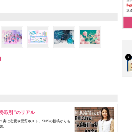
株
時給
派遣
身取引”のリアル
？実は恋愛や悪質ホスト、SNSの投稿からも
態。