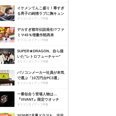
イケメンてんこ盛り！尊すぎ
る男子の純情ラブに胸キュン
オリコンタイアップ特集
デカすぎ都市伝説発生!?ファ
ミマ45％増量作戦再来
オリコンタイアップ特集
SUPER★DRAGON、自ら描
いた”レトロフューチャー”
オリコンタイアップ特集
パソコンメーカー社員が本気
で選ぶ「10万円台PC3選」
オリコンタイアップ特集
一番似合う登場人物は…
『VIVANT』限定ウオッチ
オリコンタイアップ特集
2026年7月夏ドラマも、注目