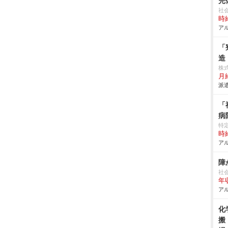
完
社
時給
アル
「
造
株
月
派遣
「
病
特
時給
アル
障
社
年
アル
化
搬