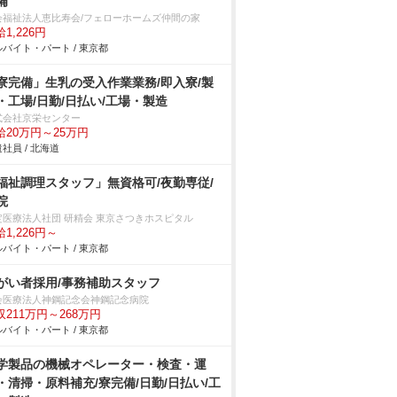
備
会福祉法人恵比寿会/フェローホームズ仲間の家
1,226円
バイト・パート / 東京都
寮完備」生乳の受入作業業務/即入寮/製
・工場/日勤/日払い/工場・製造
式会社京栄センター
給20万円～25万円
社員 / 北海道
福祉調理スタッフ」無資格可/夜勤専従/
院
定医療法人社団 研精会 東京さつきホスピタル
1,226円～
バイト・パート / 東京都
がい者採用/事務補助スタッフ
会医療法人神鋼記念会神鋼記念病院
収211万円～268万円
バイト・パート / 東京都
学製品の機械オペレーター・検査・運
・清掃・原料補充/寮完備/日勤/日払い/工