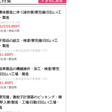
人特集
さらに見る
導体製造に伴う諸作業/寮完備/日払い/工
・製造
式会社ライオン社
23万9,800円
社員 / 神奈川県
子部品の組立・検査/寮完備/日払い/工
・製造
Tエージェント株式会社AGT東海第一CU
1,400円
社員 / 愛知県
動車製品の機械操作・加工・検査/寮完
/日払い/工場・製造
Tエージェント株式会社AGT東海第一CU
1,400円
社員 / 愛知県
寮完備」微粒子計測器のピッキング・梱
/即入寮/製造・工場/日勤/日払い/工場・
造