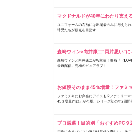
マクドナルドが40年にわたり支え
ユニフォームの右袖には出場者のみに与えられ
球児たちが頂点を目指す
森崎ウィン×向井康二“両片思い”
森崎ウィンと向井康二がW主演！映画『（LOVE S
最速配信。究極のピュアラブ！
お値段そのまま45％増量！ファミ
ファミチキにお弁当にアイスも!?ファミリーマ
45％増量作戦」が今夏、シリーズ初の年2回開
プロ厳選！目的別「おすすめPC９
用途に合うパソコン選びは意外と難しい。そこ