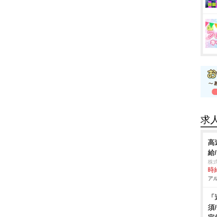
求
高
給
株
時給
アル
「
須