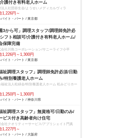
/介護付き有料老人ホーム
療法人社団容生会/ようせいメディカルヴィラ
1,226円～
バイト・パート / 東京都
週3から可」調理スタッフ/調理師免許必
/シフト相談可/介護付き有料老人ホーム/
会保障完備
式会社川島コーポレーション/サニーライフ小平
1,226円～1,300円
バイト・パート / 東京都
福祉調理スタッフ」調理師免許必須/日勤
み/特別養護老人ホーム
会福祉法人松緑会/特別養護老人ホーム 松みどりホー
1,250円～1,300円
バイト・パート / 神奈川県
福祉調理スタッフ」無資格可/日勤のみ/
ービス付き高齢者向け住宅
限会社クオリティーサービス/アプリシェイト門真
1,227円～
バイト・パート / 大阪府