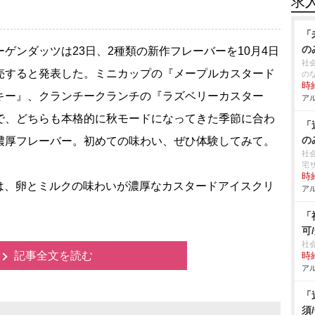
求
「
の
ゲンダッツは23日、2種類の新作フレーバーを10月4日
社
売すると発表した。ミニカップの『メープルカスタード
の
時給
キー』、クランチークランチの『ラズベリーカスター
アル
で、どちらも本格的に秋モードになってきた季節に合わ
「
の
濃厚フレーバー。初めての味わい、ぜひ体験してみて。
社
宅
時給
、卵とミルクの味わいが濃厚なカスタードアイスクリ
アル
「
可
社
記事全文を読む
時給
アル
「
須