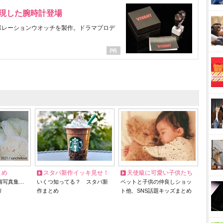
表現した腕時計登場
ラボレーションウオッチを製作。ドラマプロデ
とめ
スタバ新作イッキ見せ！
天使級に可愛い子供たち
猫写真集…
いくつ知ってる？ スタバ新
ペットと子供の仲良しショッ
リ
作まとめ
ト他、SNS話題キッズまとめ