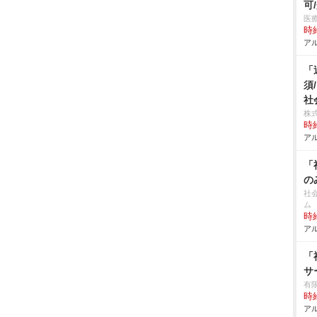
可
医
時給
アル
「
須
社
株
時給
アル
「
の
社
ム
時給
アル
「
サ
有
時給
アル