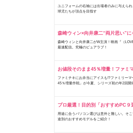
ユニフォームの右袖には出場者のみに与えられ
球児たちが頂点を目指す
森崎ウィン×向井康二“両片思い”
森崎ウィンと向井康二がW主演！映画『（LOVE S
最速配信。究極のピュアラブ！
お値段そのまま45％増量！ファミ
ファミチキにお弁当にアイスも!?ファミリーマ
45％増量作戦」が今夏、シリーズ初の年2回開
プロ厳選！目的別「おすすめPC９
用途に合うパソコン選びは意外と難しい。そこ
途別のおすすめモデルをご紹介！