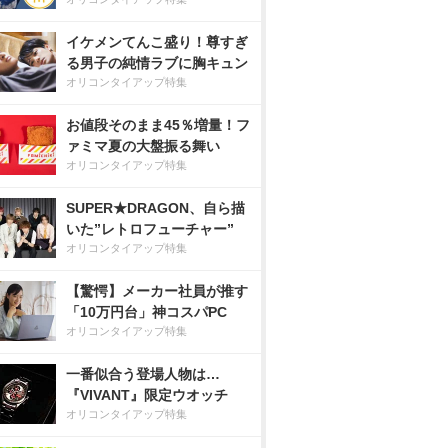
イケメンてんこ盛り！尊すぎ
る男子の純情ラブに胸キュン
オリコンタイアップ特集
お値段そのまま45％増量！フ
ァミマ夏の大盤振る舞い
オリコンタイアップ特集
SUPER★DRAGON、自ら描
いた”レトロフューチャー”
オリコンタイアップ特集
【驚愕】メーカー社員が推す
「10万円台」神コスパPC
オリコンタイアップ特集
一番似合う登場人物は…
『VIVANT』限定ウオッチ
オリコンタイアップ特集