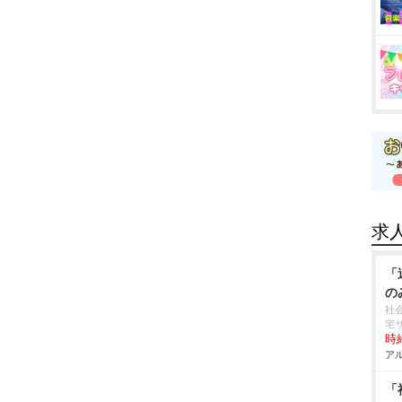
求
「
の
社
宅
時給
アル
「