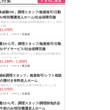
人特集
さらに見る
未経験OK」調理スタッフ/無資格可/日勤
み/特別養護老人ホーム/社会保障完備
会福祉法人旭川小泉福祉会/特別養護老人ホーム 旭川
なか園
1,075円
バイト・パート / 北海道
週3から可」調理スタッフ/無資格可/日勤
み/デイサービス/社会保障完備
会福祉法人町田市福祉サービス協会/小山田高齢者在
サービスセンター
1,230円～1,250円
バイト・パート / 東京都
福祉調理スタッフ」無資格可/シフト相談
/介護付き有料老人ホーム
会福祉法人ノテ福祉会/介護付有料老人ホーム 天
1,075円
バイト・パート / 北海道
週2から可」調理スタッフ/調理師免許必
/午前のみ/特別養護老人ホーム