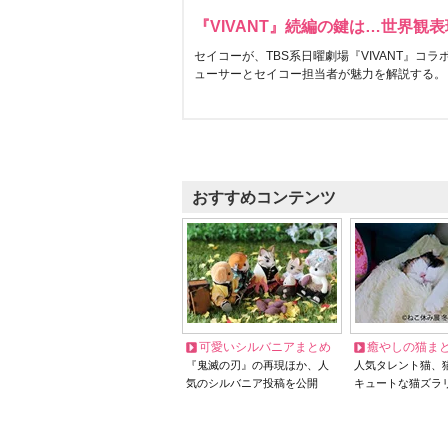
『VIVANT』続編の鍵は…世界観
セイコーが、TBS系日曜劇場『VIVANT』コ
ューサーとセイコー担当者が魅力を解説する。
おすすめコンテンツ
可愛いシルバニアまとめ
癒やしの猫ま
『鬼滅の刃』の再現ほか、人
人気タレント猫、
気のシルバニア投稿を公開
キュートな猫ズラ