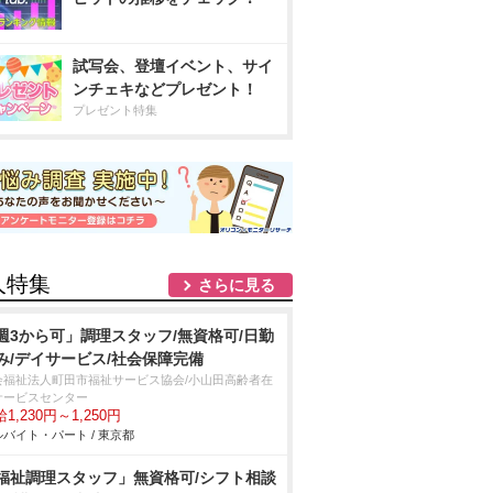
試写会、登壇イベント、サイ
ンチェキなどプレゼント！
プレゼント特集
人特集
さらに見る
週3から可」調理スタッフ/無資格可/日勤
み/デイサービス/社会保障完備
会福祉法人町田市福祉サービス協会/小山田高齢者在
サービスセンター
1,230円～1,250円
バイト・パート / 東京都
福祉調理スタッフ」無資格可/シフト相談