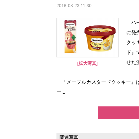
2016-08-23 11:30
ハー
に発
クッ
ド』
せた
[拡大写真]
『メープルカスタードクッキー』は
ー...
関連写真