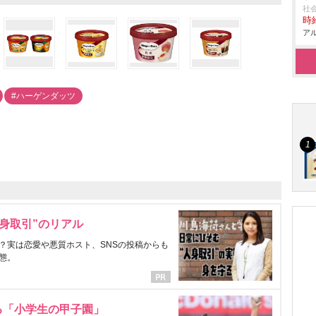
社
時給
アル
#ハーゲンダッツ
身取引”のリアル
？実は恋愛や悪質ホスト、SNSの投稿からも
態。
る「小学生の甲子園」