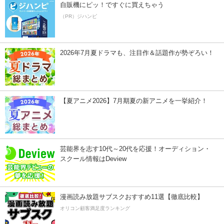
自販機にピッ！ですぐに買えちゃう
（PR）ジハンピ
2026年7月夏ドラマも、注目作＆話題作が勢ぞろい！
【夏アニメ2026】7月期夏の新アニメを一挙紹介！
芸能界を志す10代～20代を応援！オーディション・
スクール情報はDeview
漫画読み放題サブスクおすすめ11選【徹底比較】
オリコン顧客満足度ランキング