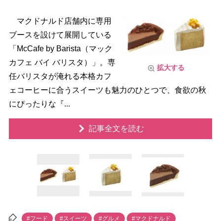
マクドナルド店舗内に専用
ブースを設けて展開している
「McCafe by Barista（マック
カフェ バイ バリスタ）」。専
拡大する
任バリスタが淹れる本格カフ
ェコーヒーに合うスイーツも魅力のひとつで、食欲の秋
にぴったりな『...
記事全文を読む
#フード
#スイーツ
#グルメ
#マクドナルド