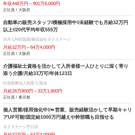
年収448万円～901万6,000円
正社員 / 大阪府
自動車の販売スタッフ/積極採用中!/未経験でも月給32万円
以上!/20代平均年収555万
SUV LAND箕面/株式会社ネクステージ
月給32万円～64万4,000円
正社員 / 大阪府
介護福祉士資格を活かして入所者様一人ひとりに深く寄り
添う介護/月給33万可/年休123日
社会医療法人財団 仁医会
月給26万800円～33万1,800円
正社員 / 東京都
個人営業/採用強化中!/⏩️営業、販売経験活かして早期キャリ
アUP可能!固定給1000万円越えや幹部職も目指せる
ネクステージ守口店
月給32万円～64万4,000円