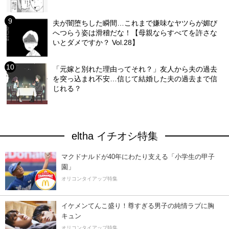
夫が闇堕ちした瞬間…これまで嫌味なヤツらが媚び
へつらう姿は滑稽だな！【母親ならすべてを許さな
いとダメですか？ Vol.28】
「元嫁と別れた理由ってそれ？」友人から夫の過去
を突っ込まれ不安…信じて結婚した夫の過去まで信
じれる？
eltha イチオシ特集
マクドナルドが40年にわたり支える「小学生の甲子
園」
オリコンタイアップ特集
イケメンてんこ盛り！尊すぎる男子の純情ラブに胸
キュン
オリコンタイアップ特集