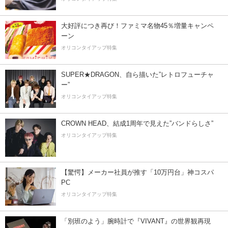
大好評につき再び！ファミマ名物45％増量キャンペ
ーン
オリコンタイアップ特集
SUPER★DRAGON、自ら描いた”レトロフューチャ
ー”
オリコンタイアップ特集
CROWN HEAD、結成1周年で見えた”バンドらしさ”
オリコンタイアップ特集
【驚愕】メーカー社員が推す「10万円台」神コスパ
PC
オリコンタイアップ特集
「別班のよう」腕時計で『VIVANT』の世界観再現