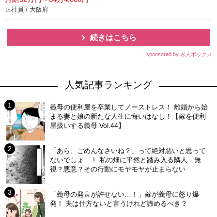
正社員 / 大阪府
続きはこちら
sponsored by 求人ボックス
人気記事ランキング
義母の便利屋を卒業してノーストレス！ 離婚から始
まる妻と娘の新たな人生に悔いはなし！【嫁を便利
屋扱いする義母 Vol.44】
「あら、ごめんなさいね？」って絶対悪いと思って
ないでしょ…！ 私の畑に平然と踏み入る隣人…無
視？悪意？その行動にモヤモヤが止まらない
「義母の発言が許せない…！」嫁が義母に怒り爆
発！ 夫は仕方ないと言うけれど諦めるべき？