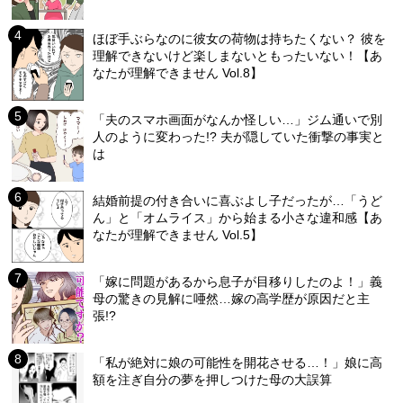
ほぼ手ぶらなのに彼女の荷物は持ちたくない？ 彼を
理解できないけど楽しまないともったいない！【あ
なたが理解できません Vol.8】
「夫のスマホ画面がなんか怪しい…」ジム通いで別
人のように変わった!? 夫が隠していた衝撃の事実と
は
結婚前提の付き合いに喜ぶよし子だったが…「うど
ん」と「オムライス」から始まる小さな違和感【あ
なたが理解できません Vol.5】
「嫁に問題があるから息子が目移りしたのよ！」義
母の驚きの見解に唖然…嫁の高学歴が原因だと主
張!?
「私が絶対に娘の可能性を開花させる…！」娘に高
額を注ぎ自分の夢を押しつけた母の大誤算