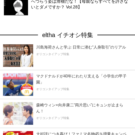
へつらう姿は滑稽だな！【母親ならすべてを許さな
いとダメですか？ Vol.28】
eltha イチオシ特集
川島海荷さんと学ぶ 日常に潜む“人身取引”のリアル
オリコンタイアップ特集
マクドナルドが40年にわたり支える「小学生の甲子
園」
オリコンタイアップ特集
森崎ウィン×向井康二“両片思い”にキュンが止まら
ん！
オリコンタイアップ特集
大好評につき再び！ファミマ名物45％増量キャンペ