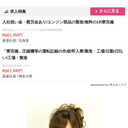
さらに見る
求人特集
入社祝い金・慰労金あり/エンジン部品の製造/無料の1R寮完備
株式会社ジャパンクリエイト北日本事業統括部
時給1,450円
派遣社員 / 北海道
「寮完備」圧縮機等の運転記録の作成/即入寮/製造・工場/日勤/日払
い/工場・製造
株式会社京栄センター
時給1,600円
派遣社員 / 神奈川県
sponsored by 求人ボックス