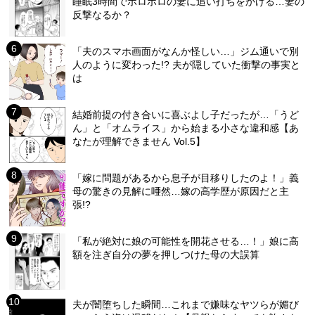
睡眠3時間でボロボロの妻に追い打ちをかける…妻の
反撃なるか？
「夫のスマホ画面がなんか怪しい…」ジム通いで別
人のように変わった!? 夫が隠していた衝撃の事実と
は
結婚前提の付き合いに喜ぶよし子だったが…「うど
ん」と「オムライス」から始まる小さな違和感【あ
なたが理解できません Vol.5】
「嫁に問題があるから息子が目移りしたのよ！」義
母の驚きの見解に唖然…嫁の高学歴が原因だと主
張!?
「私が絶対に娘の可能性を開花させる…！」娘に高
額を注ぎ自分の夢を押しつけた母の大誤算
夫が闇堕ちした瞬間…これまで嫌味なヤツらが媚び