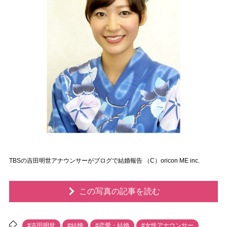
TBSの吉田明世アナウンサーがブログで結婚報告 （C）oricon ME inc.
この写真の記事を読む
#吉田明世
#結婚
#恋愛・結婚
#女性アナウンサー