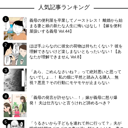
人気記事ランキング
義母の便利屋を卒業してノーストレス！ 離婚から始
まる妻と娘の新たな人生に悔いはなし！【嫁を便利
屋扱いする義母 Vol.44】
ほぼ手ぶらなのに彼女の荷物は持ちたくない？ 彼を
理解できないけど楽しまないともったいない！【あ
なたが理解できません Vol.8】
「あら、ごめんなさいね？」って絶対悪いと思って
ないでしょ…！ 私の畑に平然と踏み入る隣人…無
視？悪意？その行動にモヤモヤが止まらない
「義母の発言が許せない…！」嫁が義母に怒り爆
発！ 夫は仕方ないと言うけれど諦めるべき？
「うるさいから子どもを連れて外に行って？」夫が