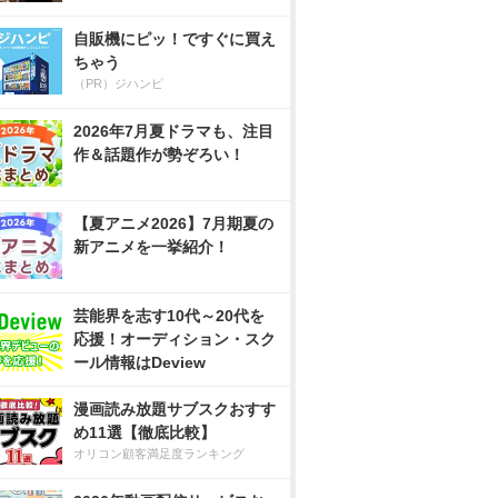
自販機にピッ！ですぐに買え
ちゃう
（PR）ジハンピ
2026年7月夏ドラマも、注目
作＆話題作が勢ぞろい！
【夏アニメ2026】7月期夏の
新アニメを一挙紹介！
芸能界を志す10代～20代を
応援！オーディション・スク
ール情報はDeview
漫画読み放題サブスクおすす
め11選【徹底比較】
オリコン顧客満足度ランキング