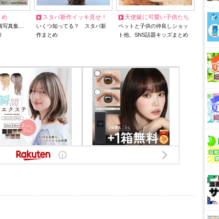
とめ
スタバ新作イッキ見せ！
天使級に可愛い子供たち
猫写真集…
いくつ知ってる？ スタバ新
ペットと子供の仲良しショッ
リ
作まとめ
ト他、SNS話題キッズまとめ