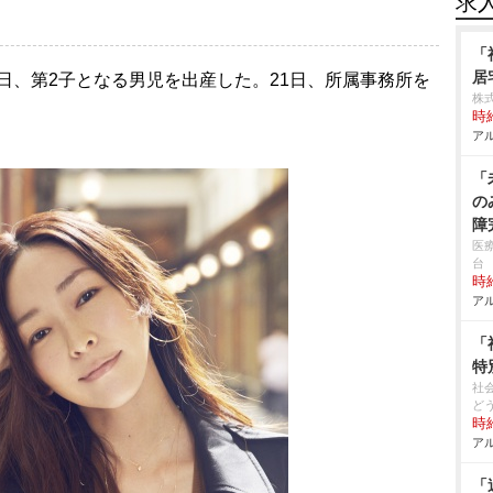
求
「
居
15日、第2子となる男児を出産した。21日、所属事務所を
株
時給
アル
「
の
障
医
台
時給
アル
「
特
社
ど
時給
アル
「