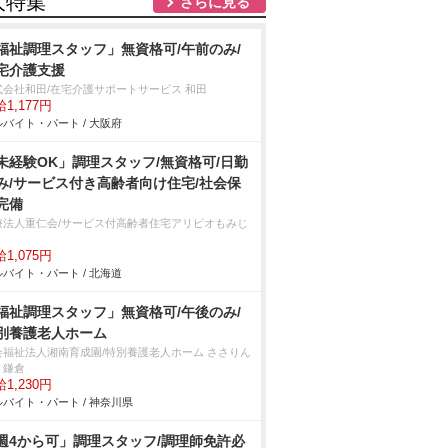
人特集
さらに見る
福祉調理スタッフ」無資格可/午前のみ/
宅介護支援
式会社和田/在宅介護サポートサービス 和田
1,177円
バイト・パート / 大阪府
未経験OK」調理スタッフ/無資格可/日勤
み/サービス付き高齢者向け住宅/社会保
完備
療法人重仁会/サービス付高齢者住宅アリビオもみじ
1,075円
バイト・パート / 北海道
福祉調理スタッフ」無資格可/午後のみ/
別養護老人ホーム
会福祉法人湘南育成園/特別養護老人ホーム ささりん
う鎌倉
1,230円
バイト・パート / 神奈川県
週4から可」調理スタッフ/調理師免許必