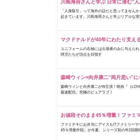
川島海荷さんと学ぶ 日常に潜む“人
「人身取引」って海外の話だと思ってませんか
起きています。川島海荷さんと学ぶリアルな実
マクドナルドが40年にわたり支え
ユニフォームの右袖には出場者のみに与えられ
球児たちが頂点を目指す
森崎ウィン×向井康二“両片思い”
森崎ウィンと向井康二がW主演！映画『（LOVE S
最速配信。究極のピュアラブ！
お値段そのまま45％増量！ファミ
ファミチキにお弁当にアイスも!?ファミリーマ
45％増量作戦」が今夏、シリーズ初の年2回開