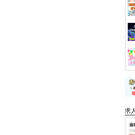
求
歯
宮