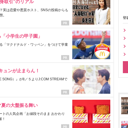
身取引”のリアル
？実は恋愛や悪質ホスト、SNSの投稿からも
態。
登
る「小学生の甲子園」
る「マクドナルド・ワッペン」をつけて学童
にキュンが止まらん！
ONG）』が8／５よりJ:COM STREAMで
マ夏の大盤振る舞い
ートの人気企画「お値段そのまま おかわり
催！