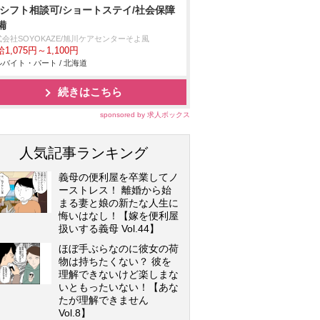
/シフト相談可/ショートステイ/社会保障
備
会社SOYOKAZE/旭川ケアセンターそよ風
1,075円～1,100円
バイト・パート / 北海道
続きはこちら
sponsored by 求人ボックス
人気記事ランキング
義母の便利屋を卒業してノ
ーストレス！ 離婚から始
まる妻と娘の新たな人生に
悔いはなし！【嫁を便利屋
扱いする義母 Vol.44】
ほぼ手ぶらなのに彼女の荷
物は持ちたくない？ 彼を
理解できないけど楽しまな
いともったいない！【あな
たが理解できません
Vol.8】