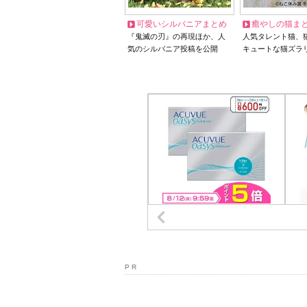
可愛いシルバニアまとめ
癒やしの猫ま
『鬼滅の刃』の再現ほか、人
人気タレント猫、
気のシルバニア投稿を公開
キュートな猫ズラ
P R