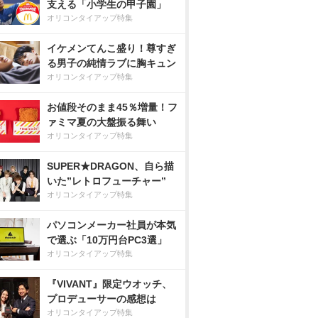
支える「小学生の甲子園」
オリコンタイアップ特集
イケメンてんこ盛り！尊すぎ
る男子の純情ラブに胸キュン
オリコンタイアップ特集
お値段そのまま45％増量！フ
ァミマ夏の大盤振る舞い
オリコンタイアップ特集
SUPER★DRAGON、自ら描
いた”レトロフューチャー”
オリコンタイアップ特集
パソコンメーカー社員が本気
で選ぶ「10万円台PC3選」
オリコンタイアップ特集
『VIVANT』限定ウオッチ、
プロデューサーの感想は
オリコンタイアップ特集