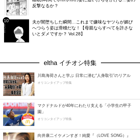
反撃なるか？
夫が闇堕ちした瞬間…これまで嫌味なヤツらが媚び
へつらう姿は滑稽だな！【母親ならすべてを許さな
いとダメですか？ Vol.28】
eltha イチオシ特集
川島海荷さんと学ぶ 日常に潜む“人身取引”のリアル
オリコンタイアップ特集
マクドナルドが40年にわたり支える「小学生の甲子
園」
オリコンタイアップ特集
向井康二イケメンすぎ！純愛『（LOVE SONG）』