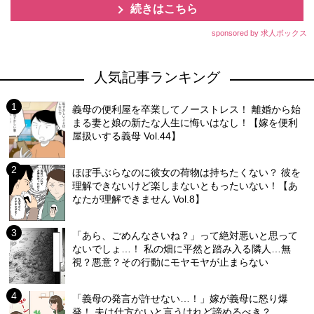
続きはこちら
sponsored by 求人ボックス
人気記事ランキング
義母の便利屋を卒業してノーストレス！ 離婚から始
まる妻と娘の新たな人生に悔いはなし！【嫁を便利
屋扱いする義母 Vol.44】
ほぼ手ぶらなのに彼女の荷物は持ちたくない？ 彼を
理解できないけど楽しまないともったいない！【あ
なたが理解できません Vol.8】
「あら、ごめんなさいね？」って絶対悪いと思って
ないでしょ…！ 私の畑に平然と踏み入る隣人…無
視？悪意？その行動にモヤモヤが止まらない
「義母の発言が許せない…！」嫁が義母に怒り爆
発！ 夫は仕方ないと言うけれど諦めるべき？