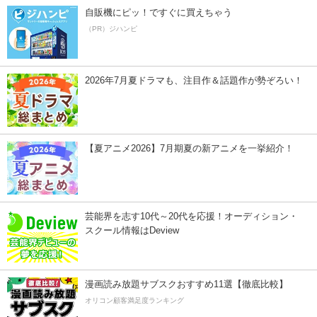
自販機にピッ！ですぐに買えちゃう
（PR）ジハンピ
2026年7月夏ドラマも、注目作＆話題作が勢ぞろい！
【夏アニメ2026】7月期夏の新アニメを一挙紹介！
芸能界を志す10代～20代を応援！オーディション・
スクール情報はDeview
漫画読み放題サブスクおすすめ11選【徹底比較】
オリコン顧客満足度ランキング