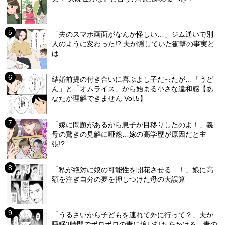
「夫のスマホ画面がなんか怪しい…」ジム通いで別
人のように変わった!? 夫が隠していた衝撃の事実と
は
結婚前提の付き合いに喜ぶよし子だったが…「うど
ん」と「オムライス」から始まる小さな違和感【あ
なたが理解できません Vol.5】
「嫁に問題があるから息子が目移りしたのよ！」義
母の驚きの見解に唖然…嫁の高学歴が原因だと主
張!?
「私が絶対に娘の可能性を開花させる…！」娘に高
額を注ぎ自分の夢を押しつけた母の大誤算
「うるさいから子どもを連れて外に行って？」夫が
睡眠3時間でボロボロの妻に追い打ちをかける…妻の