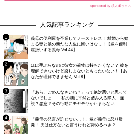
sponsored by 求人ボックス
人気記事ランキング
義母の便利屋を卒業してノーストレス！ 離婚から始
まる妻と娘の新たな人生に悔いはなし！【嫁を便利
屋扱いする義母 Vol.44】
ほぼ手ぶらなのに彼女の荷物は持ちたくない？ 彼を
理解できないけど楽しまないともったいない！【あ
なたが理解できません Vol.8】
「あら、ごめんなさいね？」って絶対悪いと思って
ないでしょ…！ 私の畑に平然と踏み入る隣人…無
視？悪意？その行動にモヤモヤが止まらない
「義母の発言が許せない…！」嫁が義母に怒り爆
発！ 夫は仕方ないと言うけれど諦めるべき？