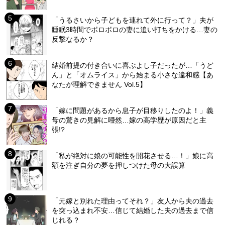
「うるさいから子どもを連れて外に行って？」夫が
睡眠3時間でボロボロの妻に追い打ちをかける…妻の
反撃なるか？
結婚前提の付き合いに喜ぶよし子だったが…「うど
ん」と「オムライス」から始まる小さな違和感【あ
なたが理解できません Vol.5】
「嫁に問題があるから息子が目移りしたのよ！」義
母の驚きの見解に唖然…嫁の高学歴が原因だと主
張!?
「私が絶対に娘の可能性を開花させる…！」娘に高
額を注ぎ自分の夢を押しつけた母の大誤算
「元嫁と別れた理由ってそれ？」友人から夫の過去
を突っ込まれ不安…信じて結婚した夫の過去まで信
じれる？