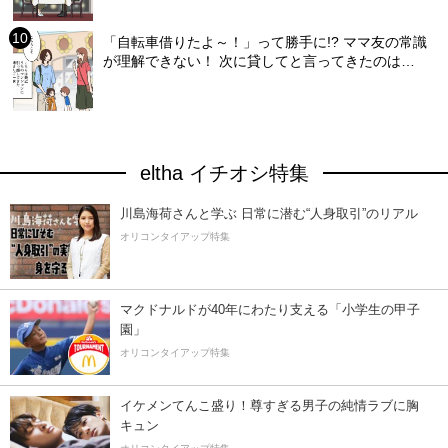
「自転車借りたよ～！」って勝手に!? ママ友の常識
が理解できない！ 次に貸してと言ってきたのは…
eltha イチオシ特集
川島海荷さんと学ぶ 日常に潜む“人身取引”のリアル
オリコンタイアップ特集
マクドナルドが40年にわたり支える「小学生の甲子
園」
オリコンタイアップ特集
イケメンてんこ盛り！尊すぎる男子の純情ラブに胸
キュン