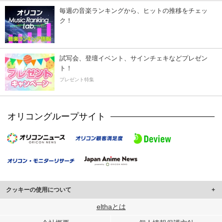
毎週の音楽ランキングから、ヒットの推移をチェッ
ク！
試写会、登壇イベント、サインチェキなどプレゼン
ト！
プレゼント特集
オリコングループサイト
クッキーの使用について
このサイトでは Cookie を使用して、ユーザーに合わせたコンテンツや広告の
elthaとは
表示、ソーシャル メディア機能の提供、広告の表示回数やクリック数の測定を