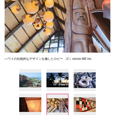
ハワイの伝統的なデザインを施したロビー （C）oricon ME inc.