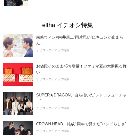
eltha イチオシ特集
森崎ウィン×向井康二“両片思い”にキュンが止まら
ん！
オリコンタイアップ特集
お値段そのまま45％増量！ファミマ夏の大盤振る舞
い
オリコンタイアップ特集
SUPER★DRAGON、自ら描いた”レトロフューチャ
ー”
オリコンタイアップ特集
CROWN HEAD、結成1周年で見えた”バンドらしさ”
オリコンタイアップ特集