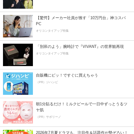
【驚愕】メーカー社員が推す「10万円台」神コスパ
PC
オリコンタイアップ特集
「別班のよう」腕時計で『VIVANT』の世界観再現
オリコンタイアップ特集
自販機にピッ！ですぐに買えちゃう
（PR）ジハンピ
朝1分貼るだけ！ミルクピールで一日中ずっとうるツ
ヤ肌
（PR）サボリーノ
2026年7月夏ドラマも、注目作＆話題作が勢ぞろい！