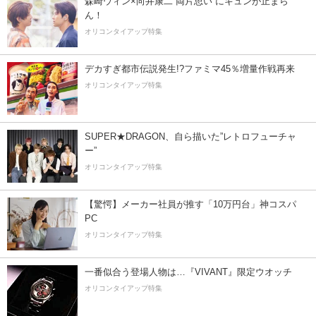
森崎ウィン×向井康二“両片思い”にキュンが止まら
ん！
オリコンタイアップ特集
デカすぎ都市伝説発生!?ファミマ45％増量作戦再来
オリコンタイアップ特集
SUPER★DRAGON、自ら描いた”レトロフューチャ
ー”
オリコンタイアップ特集
【驚愕】メーカー社員が推す「10万円台」神コスパ
PC
オリコンタイアップ特集
一番似合う登場人物は…『VIVANT』限定ウオッチ
オリコンタイアップ特集