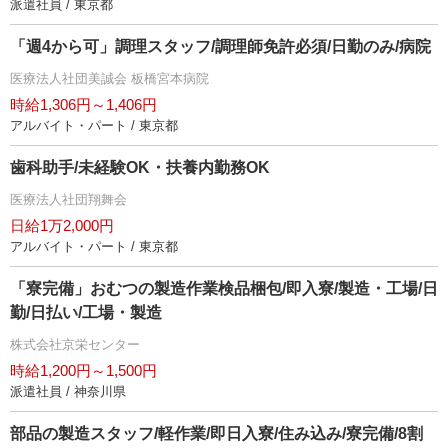
派遣社員 / 東京都
「週4から可」調理スタッフ/調理師免許必須/日勤のみ/病院
医療法人社団美誠会 板橋宮本病院
時給1,306円～1,406円
アルバイト・パート / 東京都
歯科助手/未経験OK・扶養内勤務OK
医療法人社団翔舞会
日給1万2,000円
アルバイト・パート / 東京都
「寮完備」おむつの製造作業検品梱包/即入寮/製造・工場/日
勤/日払い/工場・製造
株式会社京栄センター
時給1,200円～1,500円
派遣社員 / 神奈川県
部品の製造スタッフ/軽作業/即日入寮/住み込み/寮完備/8割