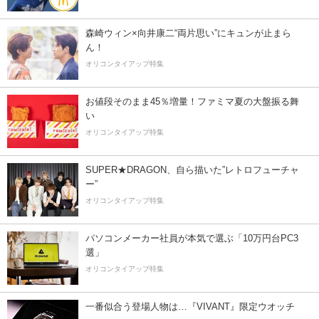
森崎ウィン×向井康二“両片思い”にキュンが止まら
ん！
オリコンタイアップ特集
お値段そのまま45％増量！ファミマ夏の大盤振る舞
い
オリコンタイアップ特集
SUPER★DRAGON、自ら描いた”レトロフューチャ
ー”
オリコンタイアップ特集
パソコンメーカー社員が本気で選ぶ「10万円台PC3
選」
オリコンタイアップ特集
一番似合う登場人物は…『VIVANT』限定ウオッチ