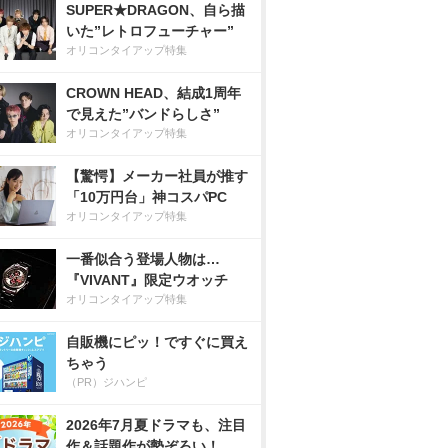
SUPER★DRAGON、自ら描
いた”レトロフューチャー”
オリコンタイアップ特集
CROWN HEAD、結成1周年
で見えた”バンドらしさ”
オリコンタイアップ特集
【驚愕】メーカー社員が推す
「10万円台」神コスパPC
オリコンタイアップ特集
一番似合う登場人物は…
『VIVANT』限定ウオッチ
オリコンタイアップ特集
自販機にピッ！ですぐに買え
ちゃう
（PR）ジハンピ
2026年7月夏ドラマも、注目
作＆話題作が勢ぞろい！