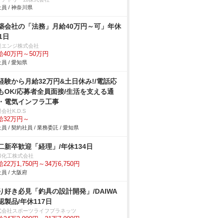
員 / 神奈川県
築会社の「法務」月給40万円～可」年休
1日
設エンジ株式会社
給40万円～50万円
員 / 愛知県
経験から月給32万円&土日休み!/電話応
もOK/応募者全員面接/生活を支える通
・電気インフラ工事
会社K.D.S
給32万円～
員 / 契約社員 / 業務委託 / 愛知県
二新卒歓迎「経理」/年休134日
和化工株式会社
22万1,750円～34万6,750円
員 / 大阪府
り好き必見「釣具の設計開発」/DAIWA
認製品/年休117日
式会社スポーツライフプラネッツ