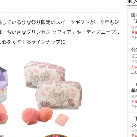
求
国
「
しているひな祭り限定のスイーツギフトが、今年も14
株
は「ちいさなプリンセス ソフィア」や「ディズニープリ
月給
正社
女心をくすぐるラインナップに。
公
く
荏
月給
正社
「
基
株式
月給
正社
「
3
笹
月