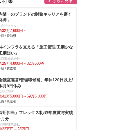
人特集
さらに見る
内随一のブランドの財務キャリアを磨く
経理」
式会社マキタ
32万7,600円～
員 / 愛知県
共インフラを支える「施工管理/工期少な
工期短い」
原商事株式会社
25万4,800円～32万600円
員 / 東京都
会議室運営/管理職候補」年休120日以上/
本月9日休み
会社TKP
41万5,000円～59万5,000円
員 / 東京都
採用担当」フレックス制/昨年度賞与実績
ヶ月分
徳印刷株式会社
給22万円～28万円