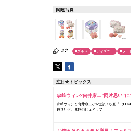
関連写真
タグ
#グルメ
#ディズニー
#フー
注目★トピックス
森崎ウィン×向井康二“両片思い”
森崎ウィンと向井康二がW主演！映画『（LOVE S
最速配信。究極のピュアラブ！
お値段そのまま45％増量！ファミ