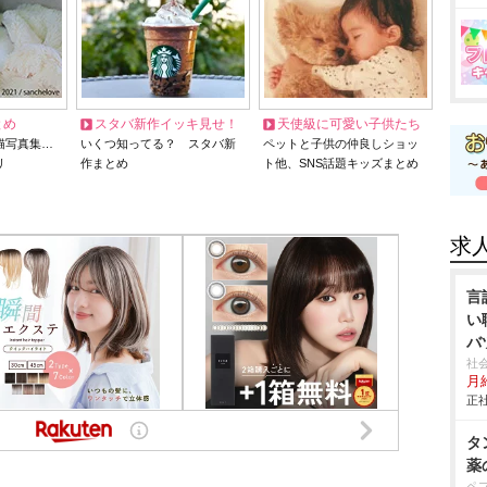
とめ
スタバ新作イッキ見せ！
天使級に可愛い子供たち
猫写真集…
いくつ知ってる？ スタバ新
ペットと子供の仲良しショッ
リ
作まとめ
ト他、SNS話題キッズまとめ
求
言
い
バ
社
月給
正社
タ
薬
ペ