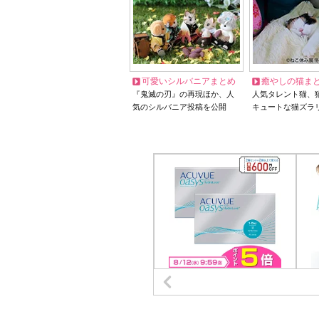
可愛いシルバニアまとめ
癒やしの猫ま
『鬼滅の刃』の再現ほか、人
人気タレント猫、
気のシルバニア投稿を公開
キュートな猫ズラ