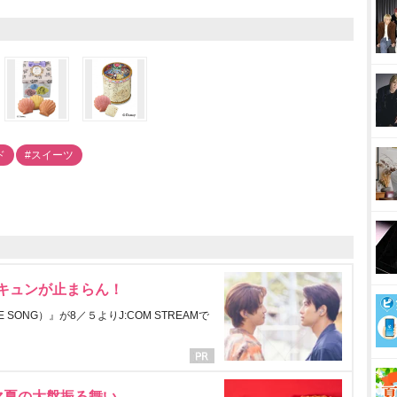
ド
#スイーツ
にキュンが止まらん！
ONG）』が8／５よりJ:COM STREAMで
マ夏の大盤振る舞い