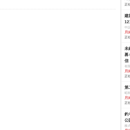
正社
建
12
中
月
正社
未
募
信
有限
月
正社
第
昭
月給
正社
釣
公
株