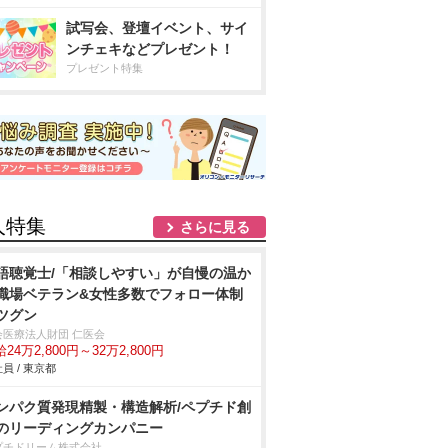
試写会、登壇イベント、サイ
ンチェキなどプレゼント！
プレゼント特集
人特集
さらに見る
語聴覚士/「相談しやすい」が自慢の温か
職場ベテラン&女性多数でフォロー体制
ツグン
会医療法人財団 仁医会
24万2,800円～32万2,800円
員 / 東京都
ンパク質発現精製・構造解析/ペプチド創
のリーディングカンパニー
プチドリーム株式会社