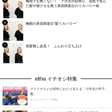
梅雨でも怖くない！ アホ毛や顔周り、湿気で死ん
だ髪や寝グセを救う美容師直伝のリカバリー術
梅雨の美容師直伝”髪リカバリー”
前髪無し必見！ ふんわり立ち上げ
eltha イチオシ特集
マクドナルドが40年にわたり支える「小学生の甲子
園」
オリコンタイアップ特集