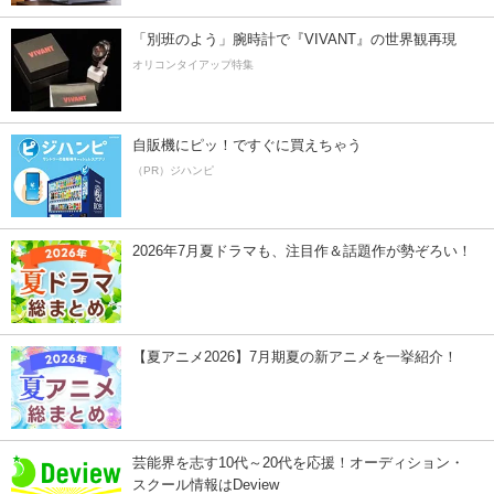
「別班のよう」腕時計で『VIVANT』の世界観再現
オリコンタイアップ特集
自販機にピッ！ですぐに買えちゃう
（PR）ジハンピ
2026年7月夏ドラマも、注目作＆話題作が勢ぞろい！
【夏アニメ2026】7月期夏の新アニメを一挙紹介！
芸能界を志す10代～20代を応援！オーディション・
スクール情報はDeview