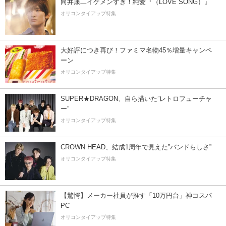
向井康二イケメンすぎ！純愛『（LOVE SONG）』
オリコンタイアップ特集
大好評につき再び！ファミマ名物45％増量キャンペ
ーン
オリコンタイアップ特集
SUPER★DRAGON、自ら描いた”レトロフューチャ
ー”
オリコンタイアップ特集
CROWN HEAD、結成1周年で見えた”バンドらしさ”
オリコンタイアップ特集
【驚愕】メーカー社員が推す「10万円台」神コスパ
PC
オリコンタイアップ特集