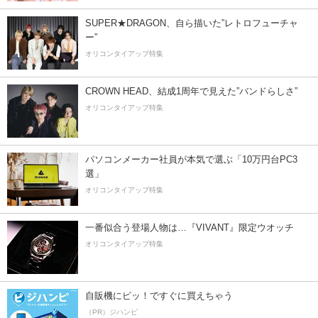
SUPER★DRAGON、自ら描いた”レトロフューチャ
ー”
オリコンタイアップ特集
CROWN HEAD、結成1周年で見えた”バンドらしさ”
オリコンタイアップ特集
パソコンメーカー社員が本気で選ぶ「10万円台PC3
選」
オリコンタイアップ特集
一番似合う登場人物は…『VIVANT』限定ウオッチ
オリコンタイアップ特集
自販機にピッ！ですぐに買えちゃう
（PR）ジハンピ