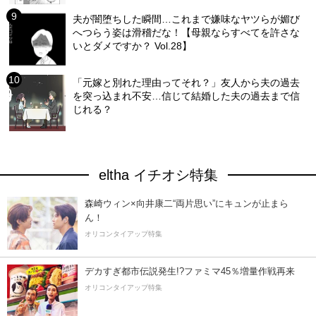
夫が闇堕ちした瞬間…これまで嫌味なヤツらが媚び
へつらう姿は滑稽だな！【母親ならすべてを許さな
いとダメですか？ Vol.28】
「元嫁と別れた理由ってそれ？」友人から夫の過去
を突っ込まれ不安…信じて結婚した夫の過去まで信
じれる？
eltha イチオシ特集
森崎ウィン×向井康二“両片思い”にキュンが止まら
ん！
オリコンタイアップ特集
デカすぎ都市伝説発生!?ファミマ45％増量作戦再来
オリコンタイアップ特集