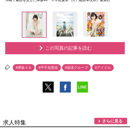
沖縄で素顔を見せた欅坂46・平手友梨奈 （C）細居幸次郎／集英社
この写真の記事を読む
#欅坂４６
#平手友梨奈
#坂道グループ
#アイドル
さらに見る
求人特集