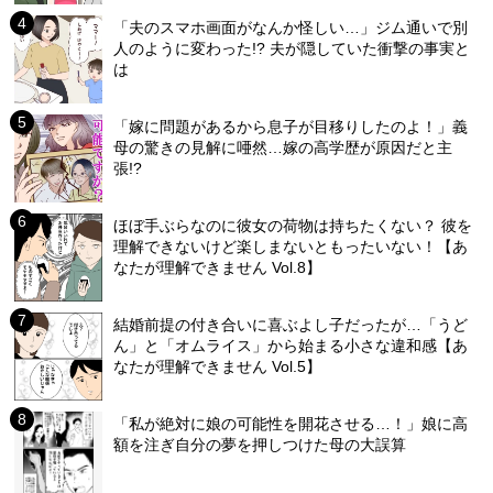
「夫のスマホ画面がなんか怪しい…」ジム通いで別
人のように変わった!? 夫が隠していた衝撃の事実と
は
「嫁に問題があるから息子が目移りしたのよ！」義
母の驚きの見解に唖然…嫁の高学歴が原因だと主
張!?
ほぼ手ぶらなのに彼女の荷物は持ちたくない？ 彼を
理解できないけど楽しまないともったいない！【あ
なたが理解できません Vol.8】
結婚前提の付き合いに喜ぶよし子だったが…「うど
ん」と「オムライス」から始まる小さな違和感【あ
なたが理解できません Vol.5】
「私が絶対に娘の可能性を開花させる…！」娘に高
額を注ぎ自分の夢を押しつけた母の大誤算