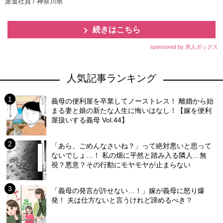
派遣社員 / 神奈川県
続きはこちら
sponsored by 求人ボックス
人気記事ランキング
義母の便利屋を卒業してノーストレス！ 離婚から始
まる妻と娘の新たな人生に悔いはなし！【嫁を便利
屋扱いする義母 Vol.44】
「あら、ごめんなさいね？」って絶対悪いと思って
ないでしょ…！ 私の畑に平然と踏み入る隣人…無
視？悪意？その行動にモヤモヤが止まらない
「義母の発言が許せない…！」嫁が義母に怒り爆
発！ 夫は仕方ないと言うけれど諦めるべき？