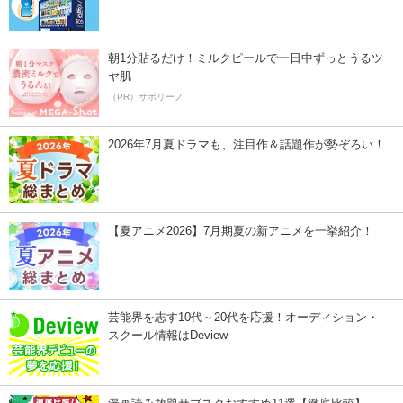
朝1分貼るだけ！ミルクピールで一日中ずっとうるツ
ヤ肌
（PR）サボリーノ
2026年7月夏ドラマも、注目作＆話題作が勢ぞろい！
【夏アニメ2026】7月期夏の新アニメを一挙紹介！
芸能界を志す10代～20代を応援！オーディション・
スクール情報はDeview