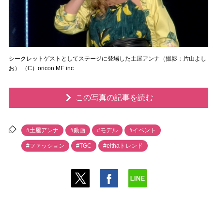
シークレットゲストとしてステージに登場した土屋アンナ（撮影：片山よし
お） （C）oricon ME inc.
この写真の記事を読む
#土屋アンナ
#動画
#モデル
#イベント
#ファッション
#TGC
#elthaトレンド