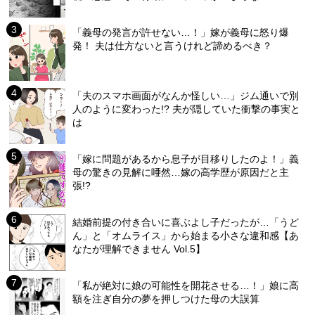
「義母の発言が許せない…！」嫁が義母に怒り爆
発！ 夫は仕方ないと言うけれど諦めるべき？
「夫のスマホ画面がなんか怪しい…」ジム通いで別
人のように変わった!? 夫が隠していた衝撃の事実と
は
「嫁に問題があるから息子が目移りしたのよ！」義
母の驚きの見解に唖然…嫁の高学歴が原因だと主
張!?
結婚前提の付き合いに喜ぶよし子だったが…「うど
ん」と「オムライス」から始まる小さな違和感【あ
なたが理解できません Vol.5】
「私が絶対に娘の可能性を開花させる…！」娘に高
額を注ぎ自分の夢を押しつけた母の大誤算