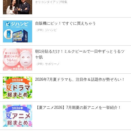
オリコンタイアップ特集
自販機にピッ！ですぐに買えちゃう
（PR）ジハンピ
朝1分貼るだけ！ミルクピールで一日中ずっとうるツ
ヤ肌
（PR）サボリーノ
2026年7月夏ドラマも、注目作＆話題作が勢ぞろい！
【夏アニメ2026】7月期夏の新アニメを一挙紹介！