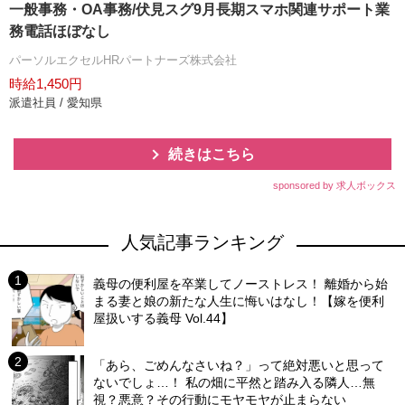
一般事務・OA事務/伏見スグ9月長期スマホ関連サポート業
務電話ほぼなし
パーソルエクセルHRパートナーズ株式会社
時給1,450円
派遣社員 / 愛知県
続きはこちら
sponsored by 求人ボックス
人気記事ランキング
義母の便利屋を卒業してノーストレス！ 離婚から始
まる妻と娘の新たな人生に悔いはなし！【嫁を便利
屋扱いする義母 Vol.44】
「あら、ごめんなさいね？」って絶対悪いと思って
ないでしょ…！ 私の畑に平然と踏み入る隣人…無
視？悪意？その行動にモヤモヤが止まらない