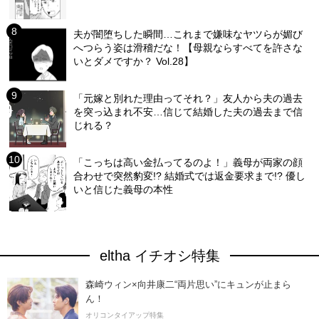
夫が闇堕ちした瞬間…これまで嫌味なヤツらが媚び
へつらう姿は滑稽だな！【母親ならすべてを許さな
いとダメですか？ Vol.28】
「元嫁と別れた理由ってそれ？」友人から夫の過去
を突っ込まれ不安…信じて結婚した夫の過去まで信
じれる？
「こっちは高い金払ってるのよ！」義母が両家の顔
合わせで突然豹変!? 結婚式では返金要求まで!? 優し
いと信じた義母の本性
eltha イチオシ特集
森崎ウィン×向井康二“両片思い”にキュンが止まら
ん！
オリコンタイアップ特集