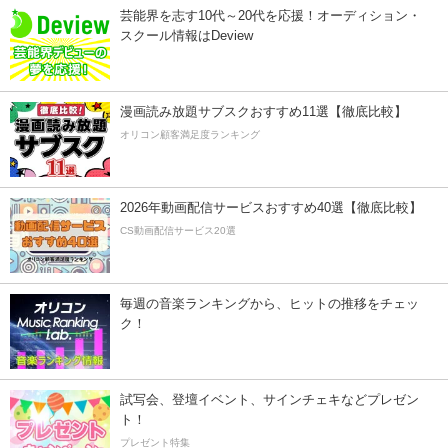
芸能界を志す10代～20代を応援！オーディション・
スクール情報はDeview
漫画読み放題サブスクおすすめ11選【徹底比較】
オリコン顧客満足度ランキング
2026年動画配信サービスおすすめ40選【徹底比較】
CS動画配信サービス20選
毎週の音楽ランキングから、ヒットの推移をチェッ
ク！
試写会、登壇イベント、サインチェキなどプレゼン
ト！
プレゼント特集