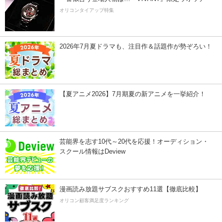
オリコンタイアップ特集
2026年7月夏ドラマも、注目作＆話題作が勢ぞろい！
【夏アニメ2026】7月期夏の新アニメを一挙紹介！
芸能界を志す10代～20代を応援！オーディション・
スクール情報はDeview
漫画読み放題サブスクおすすめ11選【徹底比較】
オリコン顧客満足度ランキング