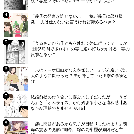
視？悪意？その行動にモヤモヤが止まらない
「義母の発言が許せない…！」嫁が義母に怒り爆
発！ 夫は仕方ないと言うけれど諦めるべき？
「うるさいから子どもを連れて外に行って？」夫が
睡眠3時間でボロボロの妻に追い打ちをかける…妻の
反撃なるか？
「夫のスマホ画面がなんか怪しい…」ジム通いで別
人のように変わった!? 夫が隠していた衝撃の事実と
は
結婚前提の付き合いに喜ぶよし子だったが…「うど
ん」と「オムライス」から始まる小さな違和感【あ
なたが理解できません Vol.5】
「嫁に問題があるから息子が目移りしたのよ！」義
母の驚きの見解に唖然…嫁の高学歴が原因だと主