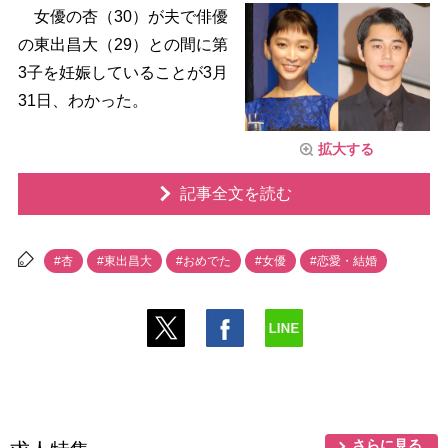
女優の杏（30）が夫で俳優
の東出昌大（29）との間に第
3子を妊娠していることが3月
31日、わかった。
拡大する
記事全文を読む
#杏
#東出昌大
#おめでた
#女優
#恋愛・結婚
さらに見る