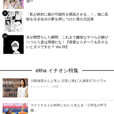
張!?
「私が絶対に娘の可能性を開花させる…！」娘に高
額を注ぎ自分の夢を押しつけた母の大誤算
夫が闇堕ちした瞬間…これまで嫌味なヤツらが媚び
へつらう姿は滑稽だな！【母親ならすべてを許さな
いとダメですか？ Vol.28】
eltha イチオシ特集
川島海荷さんと学ぶ 日常に潜む“人身取引”のリアル
オリコンタイアップ特集
マクドナルドが40年にわたり支える「小学生の甲子
園」