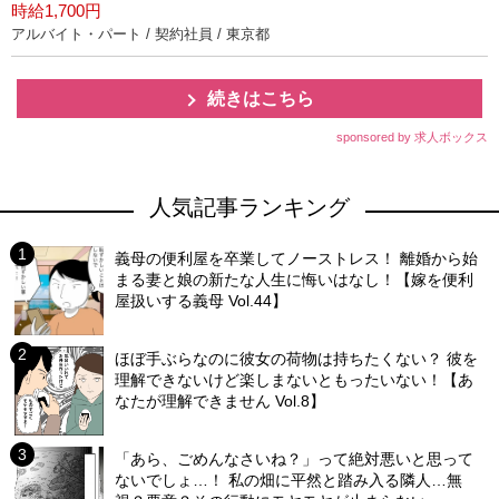
時給1,700円
アルバイト・パート / 契約社員 / 東京都
続きはこちら
sponsored by 求人ボックス
人気記事ランキング
義母の便利屋を卒業してノーストレス！ 離婚から始
まる妻と娘の新たな人生に悔いはなし！【嫁を便利
屋扱いする義母 Vol.44】
ほぼ手ぶらなのに彼女の荷物は持ちたくない？ 彼を
理解できないけど楽しまないともったいない！【あ
なたが理解できません Vol.8】
「あら、ごめんなさいね？」って絶対悪いと思って
ないでしょ…！ 私の畑に平然と踏み入る隣人…無