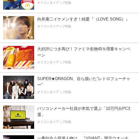
オリコンタイアップ特集
向井康二イケメンすぎ！純愛『（LOVE SONG）』
オリコンタイアップ特集
大好評につき再び！ファミマ名物45％増量キャンペ
ーン
オリコンタイアップ特集
SUPER★DRAGON、自ら描いた”レトロフューチャ
ー”
オリコンタイアップ特集
パソコンメーカー社員が本気で選ぶ「10万円台PC3
選」
オリコンタイアップ特集
一番似合う登場人物は…『VIVANT』限定ウオッチ