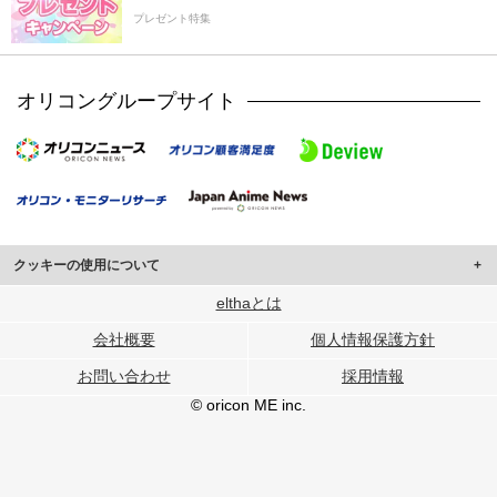
プレゼント特集
オリコングループサイト
クッキーの使用について
このサイトでは Cookie を使用して、ユーザーに合わせたコンテンツや広告の
elthaとは
表示、ソーシャル メディア機能の提供、広告の表示回数やクリック数の測定を
会社概要
個人情報保護方針
行っています。
また、ユーザーによるサイトの利用状況についても情報を収集し、ソーシャル
お問い合わせ
採用情報
メディアや広告配信、データ解析の各パートナーに提供しています。
各パートナーは、この情報とユーザーが各パートナーに提供した他の情報や、
© oricon ME inc.
ユーザーが各パートナーのサービスを使用したときに収集した他の情報を組み
合わせて使用することがあります。