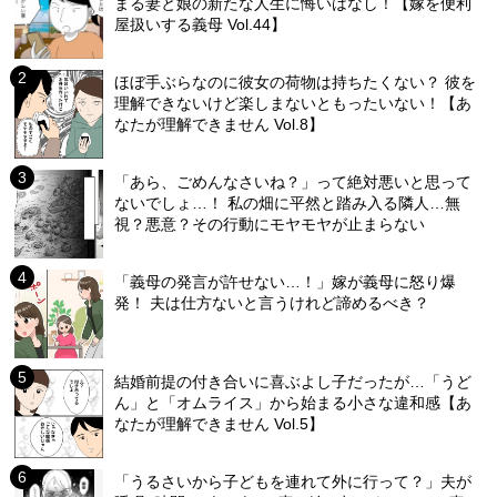
まる妻と娘の新たな人生に悔いはなし！【嫁を便利
屋扱いする義母 Vol.44】
ほぼ手ぶらなのに彼女の荷物は持ちたくない？ 彼を
理解できないけど楽しまないともったいない！【あ
なたが理解できません Vol.8】
「あら、ごめんなさいね？」って絶対悪いと思って
ないでしょ…！ 私の畑に平然と踏み入る隣人…無
視？悪意？その行動にモヤモヤが止まらない
「義母の発言が許せない…！」嫁が義母に怒り爆
発！ 夫は仕方ないと言うけれど諦めるべき？
結婚前提の付き合いに喜ぶよし子だったが…「うど
ん」と「オムライス」から始まる小さな違和感【あ
なたが理解できません Vol.5】
「うるさいから子どもを連れて外に行って？」夫が