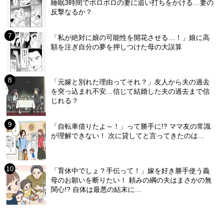
睡眠3時間でボロボロの妻に追い打ちをかける…妻の
反撃なるか？
「私が絶対に娘の可能性を開花させる…！」娘に高
額を注ぎ自分の夢を押しつけた母の大誤算
「元嫁と別れた理由ってそれ？」友人から夫の過去
を突っ込まれ不安…信じて結婚した夫の過去まで信
じれる？
「自転車借りたよ～！」って勝手に!? ママ友の常識
が理解できない！ 次に貸してと言ってきたのは…
「育休中でしょ？手伝って！」嫁を好き勝手使う義
母のお願いを断りたい！ 頼みの綱の夫はまさかの無
関心!? 自体は最悪の結末に…