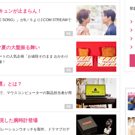
登
にキュンが止まらん！
ONG）』が8／５よりJ:COM STREAMで
マ夏の大盤振る舞い
ートの人気企画「お値段そのまま おかわり
催！
選」とは？
で、マウスコンピューターの製品担当者が用
表現した腕時計登場
ラボレーションウオッチを製作。ドラマプロデ