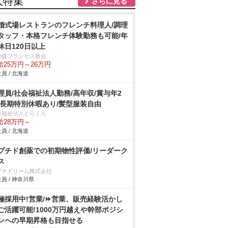
人特集
さらに見る
婚式場レストランのフレンチ料理人/調理
タッフ・本格フレンチ体験勤務も可能/年
休日120日以上
の森フランセス教会
給25万円～26万円
員 / 北海道
理員/社会福祉法人勤務/高年収/賞与年2
/長期特別休暇あり/髪型服装自由
会福祉法人とらくろ
給28万円～
員 / 北海道
プチド創薬での初期物性評価/リーダーク
ス
プチドリーム株式会社
員 / 神奈川県
極採用中!営業/⏩️営業、販売経験活かし
ご活躍可能!1000万円越えや幹部ポジシ
ンへの早期昇格も目指せる