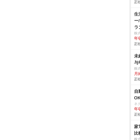
正社
生
ー
ラ
株
年
正社
未
与
株
月
正社
自
O
ネ
年収
正社
家
比
株