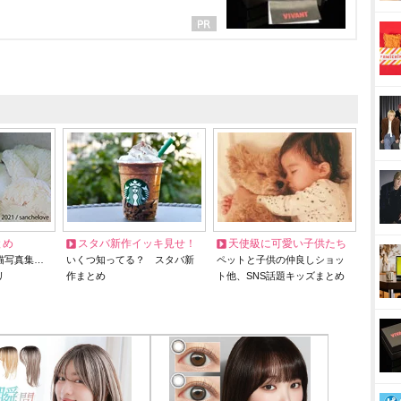
とめ
スタバ新作イッキ見せ！
天使級に可愛い子供たち
猫写真集…
いくつ知ってる？ スタバ新
ペットと子供の仲良しショッ
リ
作まとめ
ト他、SNS話題キッズまとめ