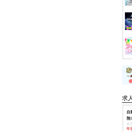
求
自
無
ネ
年収