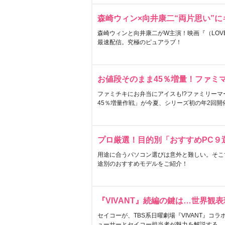
森崎ウィン×向井康二“両片思い”
森崎ウィンと向井康二がW主演！映画『（LOVE S
最速配信。究極のピュアラブ！
お値段そのまま45％増量！ファミ
ファミチキにお弁当にアイスも!?ファミリーマ
45％増量作戦」が今夏、シリーズ初の年2回開
プロ厳選！目的別「おすすめPC９
用途に合うパソコン選びは意外と難しい。そこ
途別のおすすめモデルをご紹介！
『VIVANT』続編の鍵は…世界観
セイコーが、TBS系日曜劇場『VIVANT』コ
ューサーとセイコー担当者が魅力を解説する。