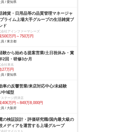
員 / 愛知県
活雑貨・日用品等の品質管理マネージャ
/プライム上場大手グループの生活雑貨ブ
ンド
式会社アインファーマシーズ
収500万円～750万円
員 / 東京都
経験から始める提案営業/土日祝休み・賞
年2回・研修3か月
式会社東名
給27万円
員 / 愛知県
動車の反響営業/来店対応中心/未経験
K/中域型
クステージ摂津店
406万円～849万8,000円
員 / 大阪府
電の検証設計・評価研究職/国内最大級の
較メディアを運営する上場グループ
式会社マイベスト