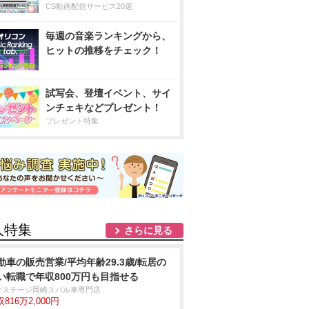
CS動画配信サービス20選
毎週の音楽ランキングから、
ヒットの推移をチェック！
試写会、登壇イベント、サイ
ンチェキなどプレゼント！
プレゼント特集
人特集
さらに見る
動車の販売営業/平均年齢29.3歳/転居の
い転職で年収800万円も目指せる
クステージ岡崎スバル車専門店
816万2,000円