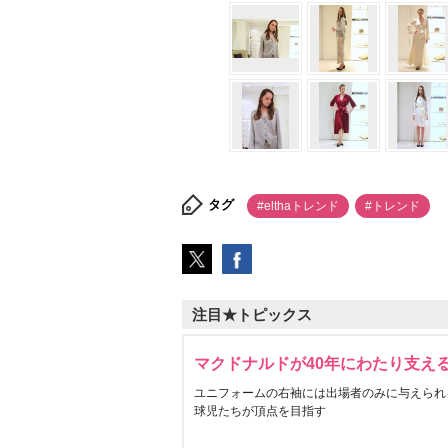
タグ
#elthaトレンド
#トレンド
注目★トピックス
マクドナルドが40年にわたり支え
ユニフォームの右袖には出場者のみに与えられ
球児たちが頂点を目指す