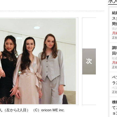
求
結
ス
間
宮
月
正社
調
回
社
月
正社
ペ
ラ
ペ
正社
積
て
から2人目） （C）oricon ME inc.
ョ