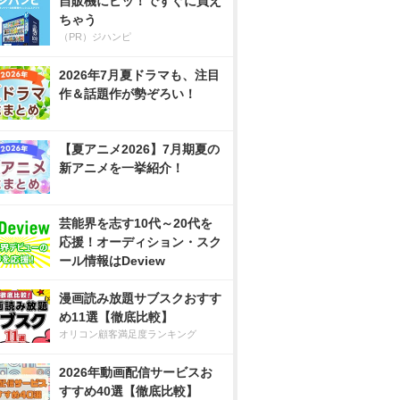
自販機にピッ！ですぐに買え
ちゃう
（PR）ジハンピ
2026年7月夏ドラマも、注目
作＆話題作が勢ぞろい！
【夏アニメ2026】7月期夏の
新アニメを一挙紹介！
芸能界を志す10代～20代を
応援！オーディション・スク
ール情報はDeview
漫画読み放題サブスクおすす
め11選【徹底比較】
オリコン顧客満足度ランキング
2026年動画配信サービスお
すすめ40選【徹底比較】