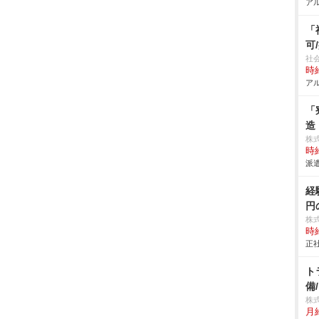
アル
「
可
社
時給
アル
「
造
株
時給
派遣
経
円
株
時給
正社
ト
備
株
月