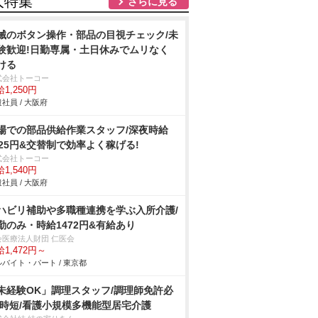
人特集
さらに見る
械のボタン操作・部品の目視チェック/未
験歓迎!日勤専属・土日休みでムリなく
ける
式会社トーコー
1,250円
社員 / 大阪府
場での部品供給作業スタッフ/深夜時給
925円&交替制で効率よく稼げる!
式会社トーコー
1,540円
社員 / 大阪府
ハビリ補助や多職種連携を学ぶ入所介護/
勤のみ・時給1472円&有給あり
会医療法人財団 仁医会
1,472円～
バイト・パート / 東京都
未経験OK」調理スタッフ/調理師免許必
/時短/看護小規模多機能型居宅介護