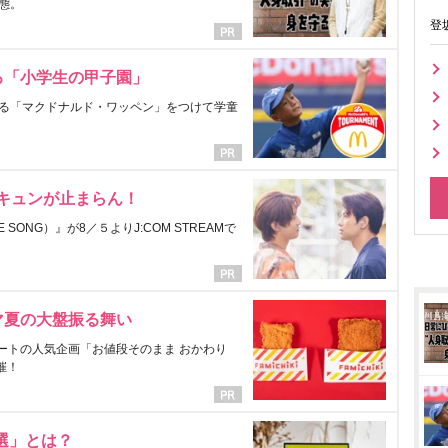
態。
登
る「小学生の甲子園」
る「マクドナルド・ワッペン」をつけて学童
にキュンが止まらん！
ONG）』が8／５よりJ:COM STREAMで
マ夏の大盤振る舞い
ートの人気企画「お値段そのまま おかわり
催！
選」とは？