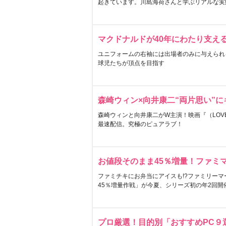
起きています。川島海荷さんと学ぶリアルな実
マクドナルドが40年にわたり支え
ユニフォームの右袖には出場者のみに与えられ
球児たちが頂点を目指す
森崎ウィン×向井康二“両片思い”
森崎ウィンと向井康二がW主演！映画『（LOVE S
最速配信。究極のピュアラブ！
お値段そのまま45％増量！ファミ
ファミチキにお弁当にアイスも!?ファミリーマ
45％増量作戦」が今夏、シリーズ初の年2回開
プロ厳選！目的別「おすすめPC９