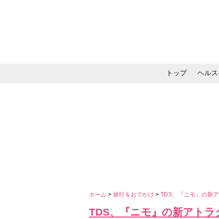
トップ
ヘルス
メイク・コスメ・スキ
ホーム
>
旅行＆おでかけ
>
TDS、『ニモ』の新
TDS、『ニモ』の新アト