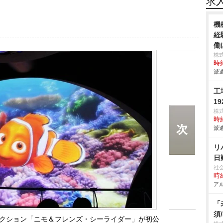
求
機
経
働
株
時給
派遣
工
1
株
時給
派遣
リ
日
社
時給
アル
「
須
ラクション「ニモ＆フレンズ・シーライダー」が初公