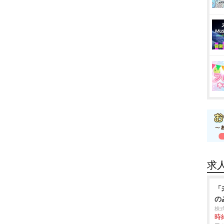
求
「
の
株式
時給