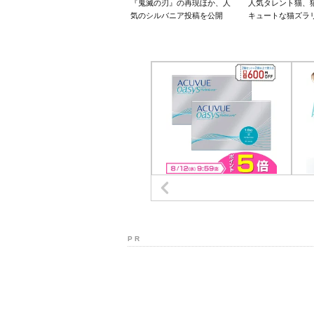
『鬼滅の刃』の再現ほか、人
人気タレント猫、
気のシルバニア投稿を公開
キュートな猫ズラ
P R