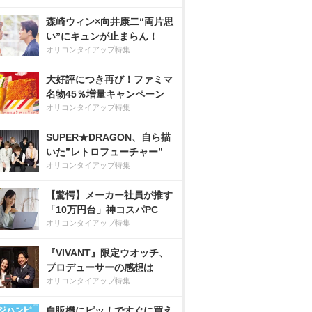
森崎ウィン×向井康二“両片思
い”にキュンが止まらん！
オリコンタイアップ特集
大好評につき再び！ファミマ
名物45％増量キャンペーン
オリコンタイアップ特集
SUPER★DRAGON、自ら描
いた”レトロフューチャー”
オリコンタイアップ特集
【驚愕】メーカー社員が推す
「10万円台」神コスパPC
オリコンタイアップ特集
『VIVANT』限定ウオッチ、
プロデューサーの感想は
オリコンタイアップ特集
自販機にピッ！ですぐに買え