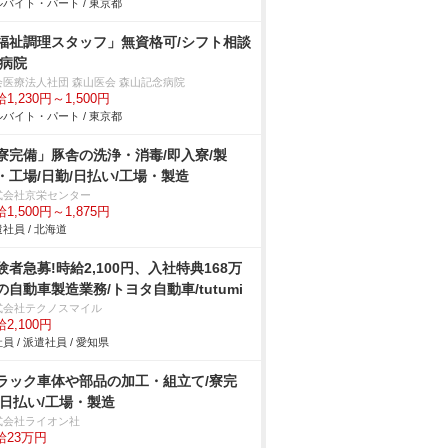
バイト・パート / 東京都
福祉調理スタッフ」無資格可/シフト相談
/病院
会医療法人社団 森山医会 森山記念病院
1,230円～1,500円
バイト・パート / 東京都
寮完備」豚舎の洗浄・消毒/即入寮/製
・工場/日勤/日払い/工場・製造
式会社京栄センター
1,500円～1,875円
社員 / 北海道
験者急募!時給2,100円、入社特典168万
の自動車製造業務/トヨタ自動車/tutumi
式会社テクノスマイル
2,100円
員 / 派遣社員 / 愛知県
ラック車体や部品の加工・組立て/寮完
/日払い/工場・製造
式会社ライオン社
給23万円