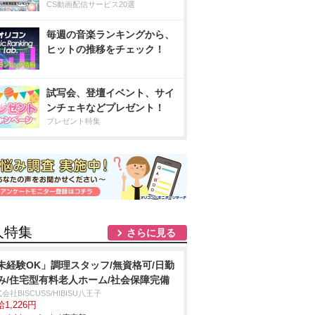
CS動画配信サービス20選
毎週の音楽ランキングから、
ヒットの推移をチェック！
試写会、登壇イベント、サイ
ンチェキなどプレゼント！
プレゼント特集
人特集
さらに見る
未経験OK」調理スタッフ/無資格可/日勤
み/住宅型有料老人ホーム/社会保障完備
会社BISCUSS/HIBISU八王子
1,226円