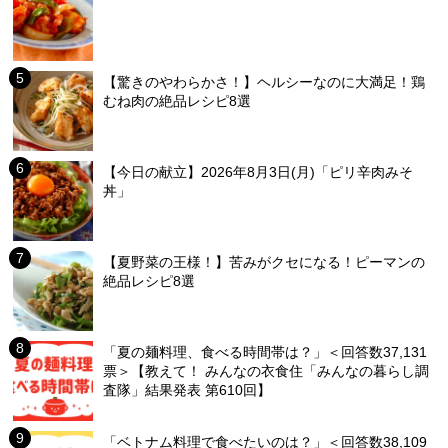
【驚きのやわらかさ！】ヘルシーなのに大満足！鶏
むね肉の絶品レシピ8選
【今日の献立】2026年8月3日(月)「ピリ辛肉みそ
丼」
【夏野菜の王様！】苦みがクセになる！ピーマンの
絶品レシピ8選
「夏の麺料理、食べる時間帯は？」＜回答数37,131
票＞【教えて！ みんなの衣食住「みんなの暮らし調
査隊」結果発表 第610回】
「ベトナム料理で食べたいのは？」＜回答数38,109