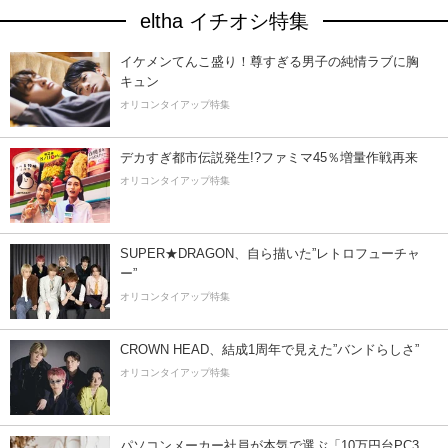
eltha イチオシ特集
イケメンてんこ盛り！尊すぎる男子の純情ラブに胸
キュン
オリコンタイアップ特集
デカすぎ都市伝説発生!?ファミマ45％増量作戦再来
オリコンタイアップ特集
SUPER★DRAGON、自ら描いた”レトロフューチャ
ー”
オリコンタイアップ特集
CROWN HEAD、結成1周年で見えた”バンドらしさ”
オリコンタイアップ特集
パソコンメーカー社員が本気で選ぶ「10万円台PC3