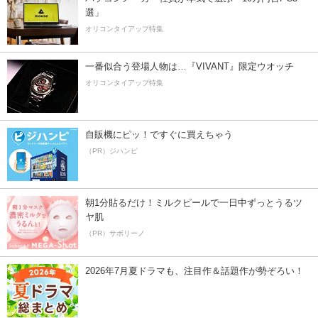
選」
オリコンタイアップ特集
一番似合う登場人物は…『VIVANT』限定ウオッチ
オリコンタイアップ特集
自販機にピッ！ですぐに買えちゃう
（PR）ジハンピ
朝1分貼るだけ！ミルクピールで一日中ずっとうるツ
ヤ肌
（PR）サボリーノ
2026年7月夏ドラマも、注目作＆話題作が勢ぞろい！