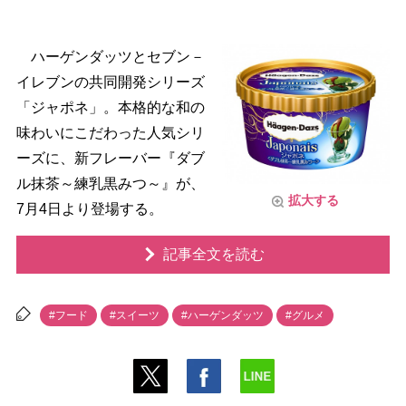
ハーゲンダッツとセブン－
イレブンの共同開発シリーズ
「ジャポネ」。本格的な和の
味わいにこだわった人気シリ
ーズに、新フレーバー『ダブ
ル抹茶～練乳黒みつ～』が、
拡大する
7月4日より登場する。
記事全文を読む
#フード
#スイーツ
#ハーゲンダッツ
#グルメ