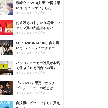
森崎ウィン×向井康二“両片思
い”にキュンが止まらん！
オリコンタイアップ特集
お値段そのまま45％増量！フ
ァミマ夏の大盤振る舞い
オリコンタイアップ特集
SUPER★DRAGON、自ら描
いた”レトロフューチャー”
オリコンタイアップ特集
パソコンメーカー社員が本気
で選ぶ「10万円台PC3選」
オリコンタイアップ特集
『VIVANT』限定ウオッチ、
プロデューサーの感想は
オリコンタイアップ特集
自販機にピッ！ですぐに買え