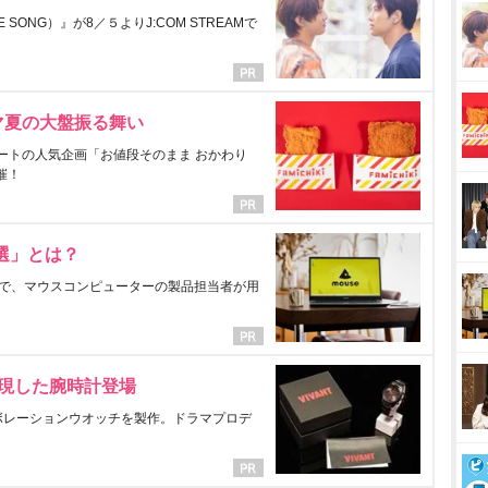
ONG）』が8／５よりJ:COM STREAMで
マ夏の大盤振る舞い
ートの人気企画「お値段そのまま おかわり
催！
選」とは？
で、マウスコンピューターの製品担当者が用
表現した腕時計登場
ラボレーションウオッチを製作。ドラマプロデ