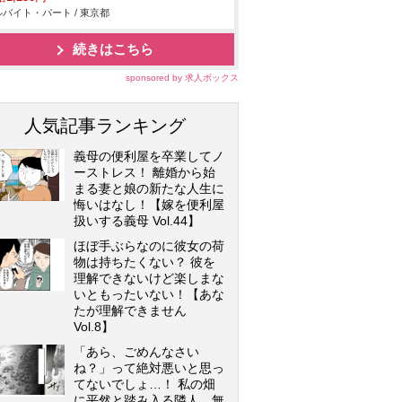
バイト・パート / 東京都
続きはこちら
sponsored by 求人ボックス
人気記事ランキング
義母の便利屋を卒業してノ
ーストレス！ 離婚から始
まる妻と娘の新たな人生に
悔いはなし！【嫁を便利屋
扱いする義母 Vol.44】
ほぼ手ぶらなのに彼女の荷
物は持ちたくない？ 彼を
理解できないけど楽しまな
いともったいない！【あな
たが理解できません
Vol.8】
「あら、ごめんなさい
ね？」って絶対悪いと思っ
てないでしょ…！ 私の畑
に平然と踏み入る隣人…無