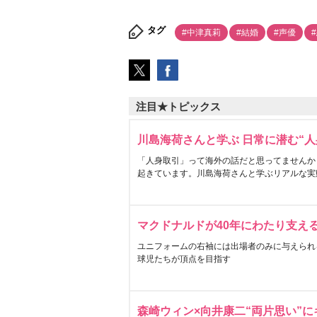
タグ
#中津真莉
#結婚
#声優
注目★トピックス
川島海荷さんと学ぶ 日常に潜む“人
「人身取引」って海外の話だと思ってませんか
起きています。川島海荷さんと学ぶリアルな実
マクドナルドが40年にわたり支え
ユニフォームの右袖には出場者のみに与えられ
球児たちが頂点を目指す
森崎ウィン×向井康二“両片思い”