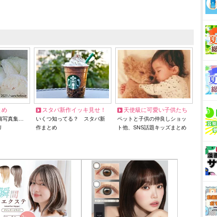
とめ
スタバ新作イッキ見せ！
天使級に可愛い子供たち
猫写真集…
いくつ知ってる？ スタバ新
ペットと子供の仲良しショッ
リ
作まとめ
ト他、SNS話題キッズまとめ