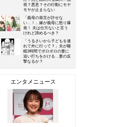
視？悪意？その行動にモヤ
モヤが止まらない
「義母の発言が許せな
い…！」嫁が義母に怒り爆
発！ 夫は仕方ないと言う
けれど諦めるべき？
「うるさいから子どもを連
れて外に行って？」夫が睡
眠3時間でボロボロの妻に
追い打ちをかける…妻の反
撃なるか？
エンタメニュース