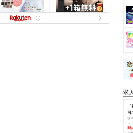
求
「
可
株
レ
時給