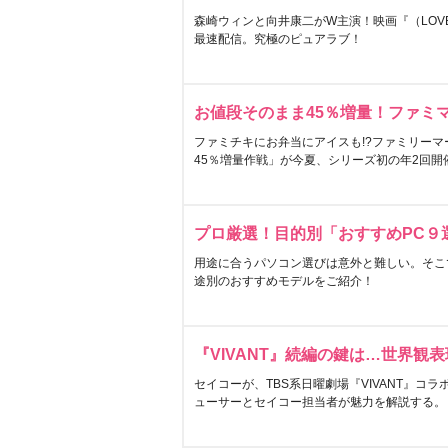
森崎ウィンと向井康二がW主演！映画『（LOVE S
最速配信。究極のピュアラブ！
お値段そのまま45％増量！ファミ
ファミチキにお弁当にアイスも!?ファミリーマ
45％増量作戦」が今夏、シリーズ初の年2回開
プロ厳選！目的別「おすすめPC９
用途に合うパソコン選びは意外と難しい。そこ
途別のおすすめモデルをご紹介！
『VIVANT』続編の鍵は…世界観
セイコーが、TBS系日曜劇場『VIVANT』コ
ューサーとセイコー担当者が魅力を解説する。