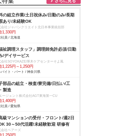
人特集
さらに見る
料の組立作業/土日祝休み/日勤のみ/長期
暇あり/未経験OK
式会社ジャパンクリエイト北日本事業統括部
1,330円
社員 / 北海道
福祉調理スタッフ」調理師免許必須/日勤
み/デイサービス
会社SOYOKAZE/厚木ケアセンターそよ風
1,225円～1,250円
バイト・パート / 神奈川県
子部品の組立・検査/寮完備/日払い/工
・製造
Tエージェント株式会社AGT東海第一CU
1,400円
社員 / 愛知県
高級マンションの受付・フロント/週2日
OK 30～50代活躍!未経験歓迎 研修有
式会社ベアーズ
1,250円