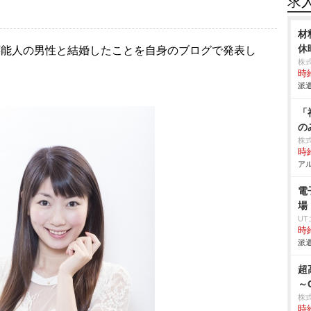
求
材
休
元芸能人の男性と結婚したことを自身のブログで発表し
株
時給
派遣
「
の
株式
時給
アル
電
場
U
時給
派遣
超
～
株
時給