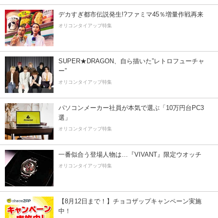
デカすぎ都市伝説発生!?ファミマ45％増量作戦再来
オリコンタイアップ特集
SUPER★DRAGON、自ら描いた”レトロフューチャ
ー”
オリコンタイアップ特集
パソコンメーカー社員が本気で選ぶ「10万円台PC3
選」
オリコンタイアップ特集
一番似合う登場人物は…『VIVANT』限定ウオッチ
オリコンタイアップ特集
【8月12日まで！】チョコザップキャンペーン実施
中！