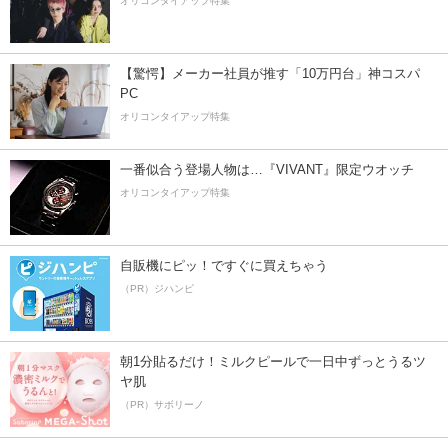
オリコンタイアップ特集
【驚愕】メーカー社員が推す「10万円台」神コスパ
PC
オリコンタイアップ特集
一番似合う登場人物は…『VIVANT』限定ウオッチ
オリコンタイアップ特集
自販機にピッ！ですぐに買えちゃう
（PR）ジハンピ
朝1分貼るだけ！ミルクピールで一日中ずっとうるツ
ヤ肌
（PR）サボリーノ