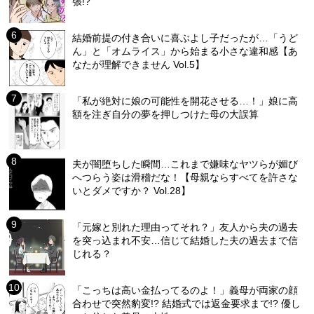
張!?
結婚前提の付き合いに喜ぶよし子だったが…「うど
ん」と「オムライス」から始まる小さな違和感【あ
なたが理解できません Vol.5】
「私が絶対に娘の可能性を開花させる…！」娘に高
額を注ぎ自分の夢を押しつけた母の大誤算
夫が闇堕ちした瞬間…これまで嫌味なヤツらが媚び
へつらう姿は滑稽だな！【母親ならすべてを許さな
いとダメですか？ Vol.28】
「元嫁と別れた理由ってそれ？」友人から夫の過去
を突っ込まれ不安…信じて結婚した夫の過去まで信
じれる？
「こっちは高い金払ってるのよ！」義母が両家の顔
合わせで突然豹変!? 結婚式では返金要求まで!? 優し