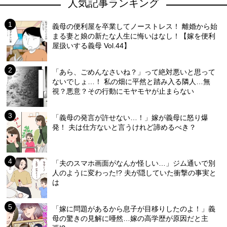
人気記事ランキング
義母の便利屋を卒業してノーストレス！ 離婚から始
まる妻と娘の新たな人生に悔いはなし！【嫁を便利
屋扱いする義母 Vol.44】
「あら、ごめんなさいね？」って絶対悪いと思って
ないでしょ…！ 私の畑に平然と踏み入る隣人…無
視？悪意？その行動にモヤモヤが止まらない
「義母の発言が許せない…！」嫁が義母に怒り爆
発！ 夫は仕方ないと言うけれど諦めるべき？
「夫のスマホ画面がなんか怪しい…」ジム通いで別
人のように変わった!? 夫が隠していた衝撃の事実と
は
「嫁に問題があるから息子が目移りしたのよ！」義
母の驚きの見解に唖然…嫁の高学歴が原因だと主