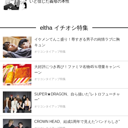
いと信じた義母の本性
eltha イチオシ特集
イケメンてんこ盛り！尊すぎる男子の純情ラブに胸
キュン
オリコンタイアップ特集
大好評につき再び！ファミマ名物45％増量キャンペ
ーン
オリコンタイアップ特集
SUPER★DRAGON、自ら描いた”レトロフューチャ
ー”
オリコンタイアップ特集
CROWN HEAD、結成1周年で見えた”バンドらしさ”