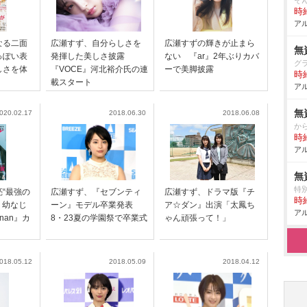
そ
時給
アル
なる二面
広瀬すず、自分らしさを
広瀬すずの輝きが止まら
無
っぽい表
発揮した美しさ披露
ない 『ar』2年ぶりカバ
グ
しさを体
『VOCE』河北裕介氏の連
ーで美脚披露
時給
載スタート
アル
無
020.02.17
2018.06.30
2018.06.08
か
時給
アル
無
特
“最強の
広瀬すず、『セブンティ
広瀬すず、ドラマ版『チ
時給
 幼なじ
ーン』モデル卒業発表
ア☆ダン』出演「太鳳ち
アル
nan』カ
8・23夏の学園祭で卒業式
ゃん頑張って！」
018.05.12
2018.05.09
2018.04.12