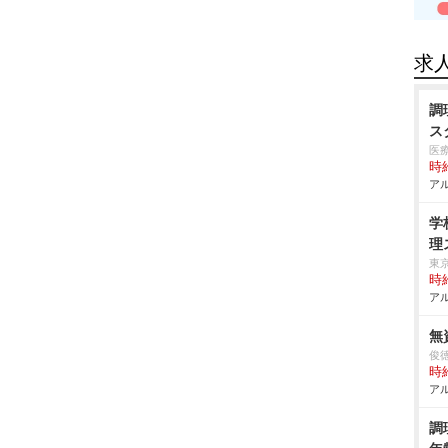
求
調
ス
医
時給
アル
学
理
東
時給
アル
無
俊
時給
アル
調