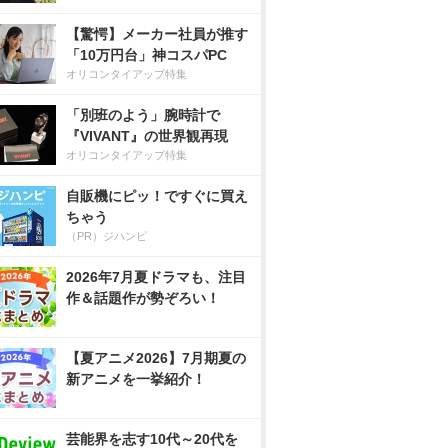
【驚愕】メーカー社員が推す
「10万円台」神コスパPC
オリコンタイアップ特集
「別班のよう」腕時計で
『VIVANT』の世界観再現
オリコンタイアップ特集
自販機にピッ！ですぐに買え
ちゃう
（PR）ジハンピ
2026年7月夏ドラマも、注目
作＆話題作が勢ぞろい！
【夏アニメ2026】7月期夏の
新アニメを一挙紹介！
芸能界を志す10代～20代を