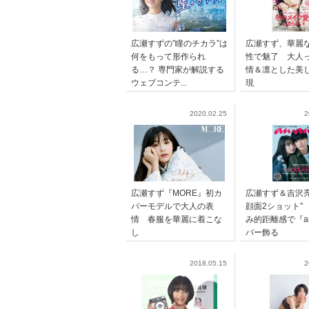
広瀬すずの”瞳のチカラ”は
広瀬すず、華麗
何をもって形作られ
性で魅了 大人
る…？ 専門家が解説する
情＆凛とした美
ウェブコンテ...
現
2020.02.25
2
広瀬すず『MORE』初カ
広瀬すず＆吉沢亮
バーモデルで大人の表
顔面2ショット”
情 春服を華麗に着こな
み的距離感で『a
し
バー飾る
2018.05.15
2