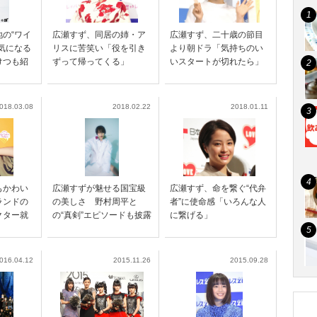
の“ワイ
広瀬すず、同居の姉・ア
広瀬すず、二十歳の節目
気になる
リスに苦笑い「役を引き
より朝ドラ「気持ちのい
けつも紹
ずって帰ってくる」
いスタートが切れたら」
018.03.08
2018.02.22
2018.01.11
もかわい
広瀬すずが魅せる国宝級
広瀬すず、命を繋ぐ“代弁
ランドの
の美しさ 野村周平と
者”に使命感「いろんな人
クター就
の“真剣”エピソードも披露
に繋げる」
016.04.12
2015.11.26
2015.09.28