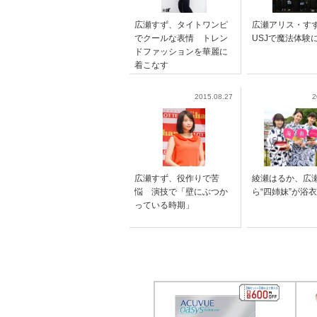
広瀬すず、タイトワンピ
広瀬アリス・す
でクールな表情 トレン
USJで魔法体験
ドファッションを華麗に
着こなす
2015.08.27
2
広瀬すず、役作りで苦
綾瀬はるか、広
悩 演技で「壁にぶつか
ら“四姉妹”が浴
っている時期」