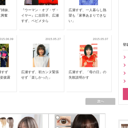
ず姉妹、
『ウーマン・オブ・ザ・
広瀬すず、一人暮らし熱
に興奮
イヤー』に吉田羊、広瀬
望も「家事あまりできな
すず、ベビメタら
い」
015.06.09
2015.05.27
2015.05.07
登
瀬すず
広瀬すず、初カンヌ緊張
広瀬すず、「母の日」の
衣姿披露
せず「楽しかった」
失敗談明かす
次へ