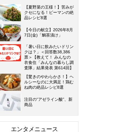
【夏野菜の王様！】苦みが
クセになる！ピーマンの絶
品レシピ8選
【今日の献立】2026年8月
7日(金)「鯛茶漬け」
「暑い日に飲みたいドリン
クは？」＜回答数38,386
票＞【教えて！ みんなの
衣食住「みんなの暮らし調
査隊」結果発表 第614回】
【驚きのやわらかさ！】ヘ
ルシーなのに大満足！鶏む
ね肉の絶品レシピ8選
注目の“アゼライン酸”、新
商品
エンタメニュース