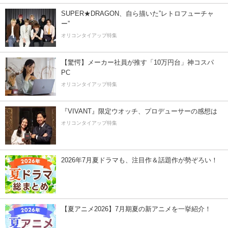
SUPER★DRAGON、自ら描いた”レトロフューチャ
ー”
オリコンタイアップ特集
【驚愕】メーカー社員が推す「10万円台」神コスパ
PC
オリコンタイアップ特集
『VIVANT』限定ウオッチ、プロデューサーの感想は
オリコンタイアップ特集
2026年7月夏ドラマも、注目作＆話題作が勢ぞろい！
【夏アニメ2026】7月期夏の新アニメを一挙紹介！