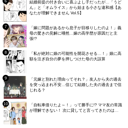
結婚前提の付き合いに喜ぶよし子だったが…「うど
ん」と「オムライス」から始まる小さな違和感【あ
なたが理解できません Vol.5】
「嫁に問題があるから息子が目移りしたのよ！」義
母の驚きの見解に唖然…嫁の高学歴が原因だと主
張!?
「私が絶対に娘の可能性を開花させる…！」娘に高
額を注ぎ自分の夢を押しつけた母の大誤算
「元嫁と別れた理由ってそれ？」友人から夫の過去
を突っ込まれ不安…信じて結婚した夫の過去まで信
じれる？
「自転車借りたよ～！」って勝手に!? ママ友の常識
が理解できない！ 次に貸してと言ってきたのは…