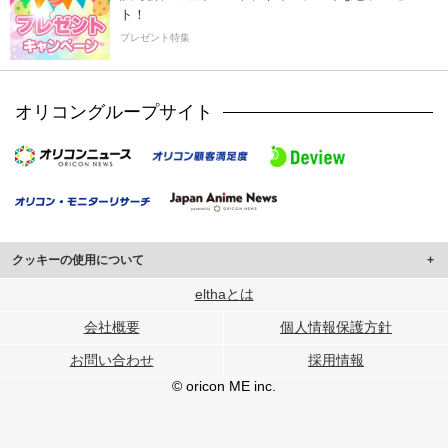
ト！
プレゼント特集
オリコングループサイト
クッキーの使用について
このサイトでは Cookie を使用して、ユーザーに合わせたコンテンツや広告の
elthaとは
表示、ソーシャル メディア機能の提供、広告の表示回数やクリック数の測定を
会社概要
個人情報保護方針
行っています。
また、ユーザーによるサイトの利用状況についても情報を収集し、ソーシャル
お問い合わせ
採用情報
メディアや広告配信、データ解析の各パートナーに提供しています。
各パートナーは、この情報とユーザーが各パートナーに提供した他の情報や、
© oricon ME inc.
ユーザーが各パートナーのサービスを使用したときに収集した他の情報を組み
合わせて使用することがあります。