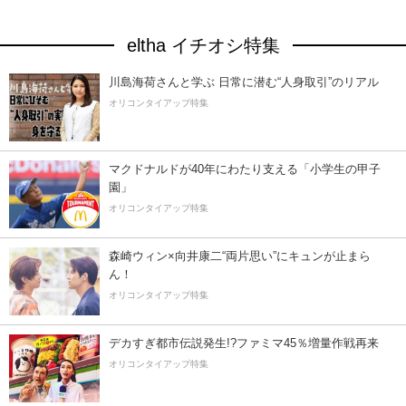
eltha イチオシ特集
川島海荷さんと学ぶ 日常に潜む“人身取引”のリアル
オリコンタイアップ特集
マクドナルドが40年にわたり支える「小学生の甲子
園」
オリコンタイアップ特集
森崎ウィン×向井康二“両片思い”にキュンが止まら
ん！
オリコンタイアップ特集
デカすぎ都市伝説発生!?ファミマ45％増量作戦再来
オリコンタイアップ特集