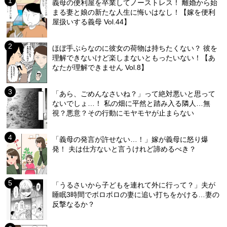
義母の便利屋を卒業してノーストレス！ 離婚から始
まる妻と娘の新たな人生に悔いはなし！【嫁を便利
屋扱いする義母 Vol.44】
ほぼ手ぶらなのに彼女の荷物は持ちたくない？ 彼を
理解できないけど楽しまないともったいない！【あ
なたが理解できません Vol.8】
「あら、ごめんなさいね？」って絶対悪いと思って
ないでしょ…！ 私の畑に平然と踏み入る隣人…無
視？悪意？その行動にモヤモヤが止まらない
「義母の発言が許せない…！」嫁が義母に怒り爆
発！ 夫は仕方ないと言うけれど諦めるべき？
「うるさいから子どもを連れて外に行って？」夫が
睡眠3時間でボロボロの妻に追い打ちをかける…妻の
反撃なるか？