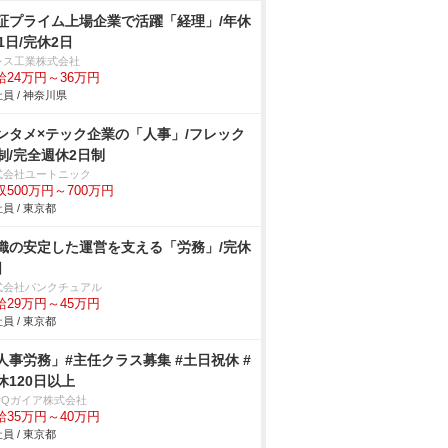
証プライム上場企業で活躍「経理」/年休
21日/完休2日
レス工業株式会社
給24万円～36万円
員 / 神奈川県
ンタメ×テック企業の「人事」/フレック
制/完全週休2日制
式会社ユートニック
収500万円～700万円
員 / 東京都
織の安定した運営を支える「労務」/完休
日
式会社パンクチュアル
給29万円～45万円
員 / 東京都
人事労務」#主任クラス募集 #土日祝休 #
休120日以上
arQガイア株式会社
給35万円～40万円
員 / 東京都