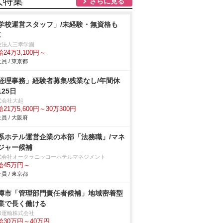
人特集
さらに見る
学校運営スタッフ」/未経験・無資格も
K
校法人三幸学園
24万3,100円～
員 / 東京都
経理事務」経験者募集/残業なし/年間休
125日
式会社大起
21万5,600円～30万300円
員 / 大阪府
系ホテル運営企業の本部「法務職」/マネ
ジャー候補
式会社オークラニッコーホテルマネジメント
給45万円～
員 / 東京都
樽市「管理部門責任者候補」地域密着型
業で長く働ける
和運輸株式会社
給30万円～40万円