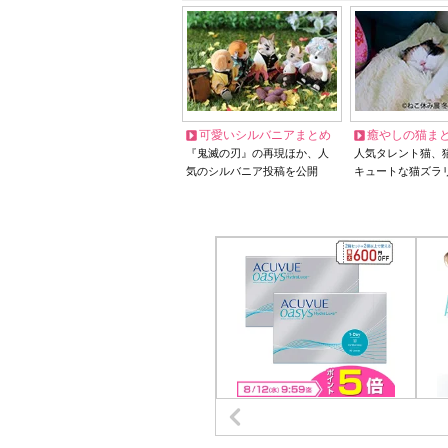
可愛いシルバニアまとめ
癒やしの猫ま
『鬼滅の刃』の再現ほか、人
人気タレント猫、
気のシルバニア投稿を公開
キュートな猫ズラ