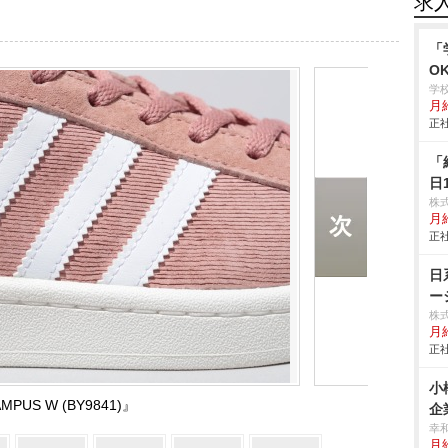
求
「
O
学
月給
正社
「
日
株
月給
正社
日
ー
株
月
正社
小
MPUS W (BY9841)』
企
幸
月