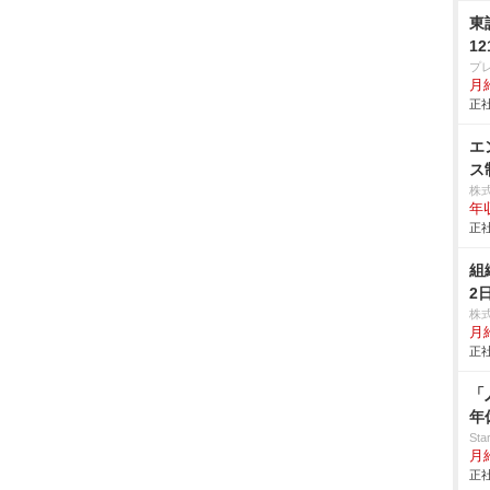
東
1
プ
月
正社
エ
ス
株
年
正社
組
2
株
月
正社
「
年
St
月
正社