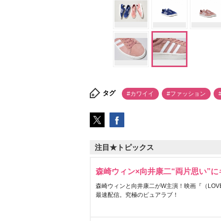
タグ
#カワイイ
#ファッション
注目★トピックス
森崎ウィン×向井康二“両片思い”
森崎ウィンと向井康二がW主演！映画『（LOVE S
最速配信。究極のピュアラブ！