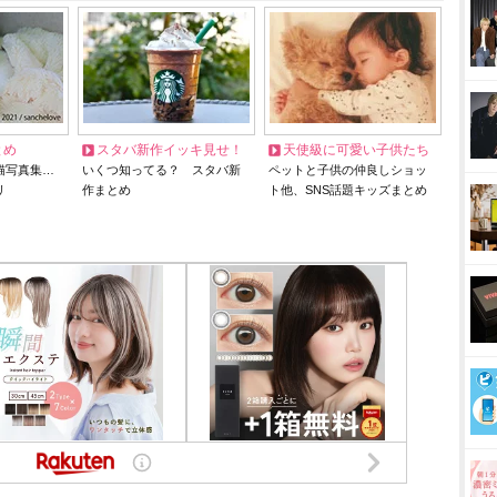
とめ
スタバ新作イッキ見せ！
天使級に可愛い子供たち
猫写真集…
いくつ知ってる？ スタバ新
ペットと子供の仲良しショッ
リ
作まとめ
ト他、SNS話題キッズまとめ