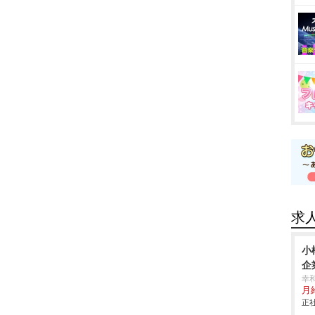
求
小
企
幸
月
正社