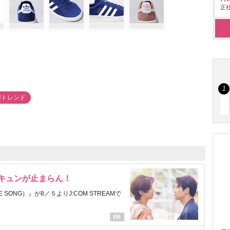
正社
#トレンド
にキュンが止まらん！
ONG）』が8／５よりJ:COM STREAMで