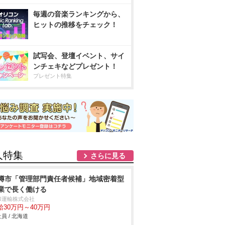
毎週の音楽ランキングから、
ヒットの推移をチェック！
試写会、登壇イベント、サイ
ンチェキなどプレゼント！
プレゼント特集
人特集
さらに見る
樽市「管理部門責任者候補」地域密着型
業で長く働ける
和運輸株式会社
給30万円～40万円
員 / 北海道