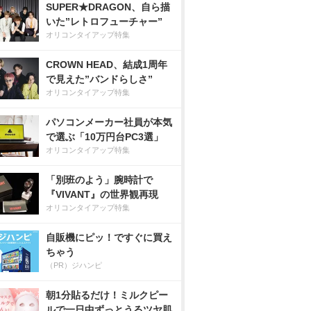
SUPER★DRAGON、自ら描
いた”レトロフューチャー”
オリコンタイアップ特集
CROWN HEAD、結成1周年
で見えた”バンドらしさ”
オリコンタイアップ特集
パソコンメーカー社員が本気
で選ぶ「10万円台PC3選」
オリコンタイアップ特集
「別班のよう」腕時計で
『VIVANT』の世界観再現
オリコンタイアップ特集
自販機にピッ！ですぐに買え
ちゃう
（PR）ジハンピ
朝1分貼るだけ！ミルクピー
ルで一日中ずっとうるツヤ肌